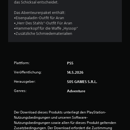
h
das Schicksal entscheidet.
e
Das Abenteurerpaket enthält:
•Eisenpaladin-Outfit für Aran
B
•„Herr Des Stahls“-Outfit Für Aran
•Hammerkopf für die Waffe „Hyssop“
e
•Zusätzliche Schmiedematerialien
w
e
Plattform:
PS5
r
Veröffentlichung:
14.5.2026
t
Herausgeber:
505 GAMES S.R.L.
u
Genres:
Adventure
n
g
Der Download dieses Produkts unterliegt den PlayStation-
Nutzungsbedingungen und unseren Software-
:
Nutzungsbedingungen sowie allen für dieses Produkt geltenden 
Zusatzbedingungen. Der Download erfordert die Zustimmung 