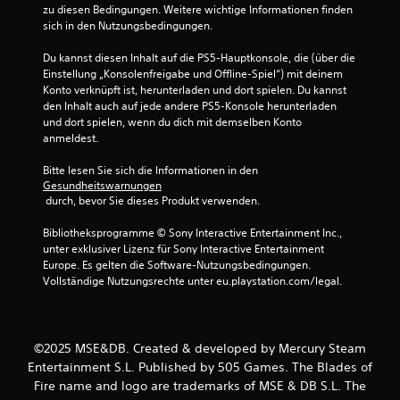
4
zu diesen Bedingungen. Weitere wichtige Informationen finden 
sich in den Nutzungsbedingungen.
.
Du kannst diesen Inhalt auf die PS5-Hauptkonsole, die (über die 
3
Einstellung „Konsolenfreigabe und Offline-Spiel“) mit deinem 
Konto verknüpft ist, herunterladen und dort spielen. Du kannst 
8
den Inhalt auch auf jede andere PS5-Konsole herunterladen 
und dort spielen, wenn du dich mit demselben Konto 
v
anmeldest.
o
Bitte lesen Sie sich die Informationen in den 
Gesundheitswarnungen
n
 durch, bevor Sie dieses Produkt verwenden.
5
Bibliotheksprogramme © Sony Interactive Entertainment Inc., 
unter exklusiver Lizenz für Sony Interactive Entertainment 
Europe. Es gelten die Software-Nutzungsbedingungen. 
Vollständige Nutzungsrechte unter eu.playstation.com/legal.
S
t
©2025 MSE&DB. Created & developed by Mercury Steam
e
Entertainment S.L. Published by 505 Games. The Blades of
Fire name and logo are trademarks of MSE & DB S.L. The
r