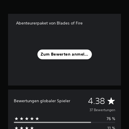
a
u
s
3
Abenteurerpaket von Blades of Fire
7
B
e
w
e
Zum Bewerten anmelden
r
t
u
n
g
e
n
D
4.38
Bewertungen globaler Spieler
u
37 Bewertungen
76 %
r
11 %