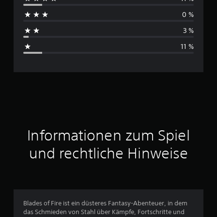
c
0 %
h
3 %
s
11 %
c
h
n
i
t
Informationen zum Spiel
t
und rechtliche Hinweise
l
i
c
Blades of Fire ist ein düsteres Fantasy-Abenteuer, in dem
das Schmieden von Stahl über Kämpfe, Fortschritte und