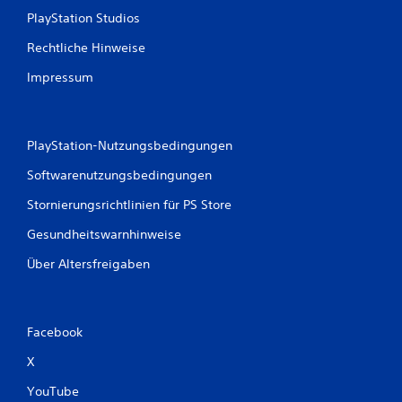
PlayStation Studios
e
Rechtliche Hinweise
r
Impressum
t
u
PlayStation-Nutzungsbedingungen
n
Softwarenutzungsbedingungen
g
Stornierungsrichtlinien für PS Store
e
Gesundheitswarnhinweise
n
Über Altersfreigaben
Facebook
X
YouTube