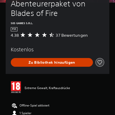
Abenteurerpaket von 
Blades of Fire
505 GAMES S.R.L.
PS5
4.38
37 Bewertungen
D
u
r
Kostenlos
c
h
s
Zu Bibliothek hinzufügen
c
h
n
i
t
t
Extreme Gewalt, Kraftausdrücke
l
i
c
h
Offline-Spiel aktiviert
e
1 Spieler
B