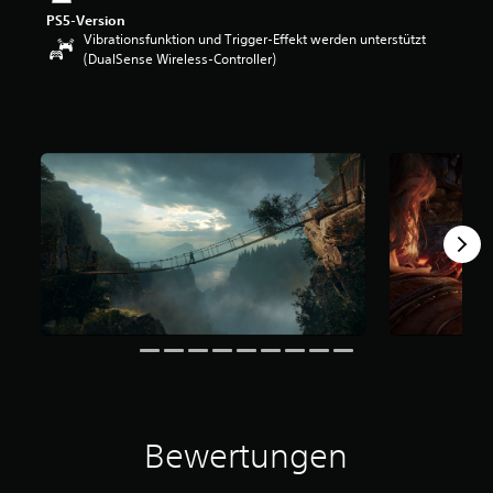
e
PS5-Version
w
Vibrationsfunktion und Trigger-Effekt werden unterstützt
e
(DualSense Wireless-Controller)
r
t
u
n
g
:
4
.
3
8
v
o
n
5
S
t
e
r
Bewertungen
n
e
n