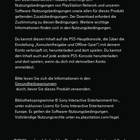
Nutzungsbedingungen von PlayStation Network und unseren 
4
Software-Nutzungsbedingungen sowie allen für dieses Produkt 
geltenden Zusatzbedingungen. Der Download erfordert die 
.
Zustimmung zu diesen Bedingungen. Weitere wichtige 
Informationen finden sich in den Nutzungsbedingungen.
3
Du kannst diesen Inhalt auf die PS5-Hauptkonsole, die (über die 
6
Einstellung „Konsolenfreigabe und Offline-Spiel“) mit deinem 
Konto verknüpft ist, herunterladen und dort spielen. Du kannst 
v
den Inhalt auch auf jede andere PS5-Konsole herunterladen 
und dort spielen, wenn du dich mit demselben Konto 
o
anmeldest.
n
Bitte lesen Sie sich die Informationen in den 
Gesundheitswarnungen
5
 durch, bevor Sie dieses Produkt verwenden.
Bibliotheksprogramme © Sony Interactive Entertainment Inc., 
unter exklusiver Lizenz für Sony Interactive Entertainment 
S
Europe. Es gelten die Software-Nutzungsbedingungen. 
Vollständige Nutzungsrechte unter eu.playstation.com/legal.
t
e