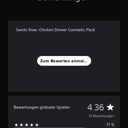
n
5
S
t
Saints Row: Chicken Dinner Cosmetic Pack
e
r
n
e
n
a
u
Zum Bewerten anmelden
s
1
4
B
e
w
e
D
4.36
r
Bewertungen globaler Spieler
t
u
14 Bewertungen
u
n
71 %
r
g