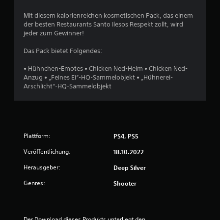
h
Mit diesem kalorienreichen kosmetischen Pack, das einem
der besten Restaurants Santo Ilesos Respekt zollt, wird
e
jeder zum Gewinner!
B
Das Pack bietet Folgendes:
e
• Hühnchen-Emotes • Chicken Ned-Helm • Chicken Ned-
Anzug • „Feines Ei“-HQ-Sammelobjekt • „Hühnerei-
w
Arschlicht“-HQ-Sammelobjekt
e
r
Plattform:
PS4, PS5
t
Veröffentlichung:
18.10.2022
u
Herausgeber:
Deep Silver
n
Genres:
Shooter
g
:
Der Download dieses Produkts unterliegt den 