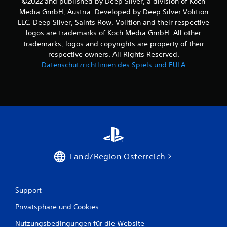
©2022 and published by Deep Silver, a division of Koch
r
Media GmbH, Austria. Developed by Deep Silver Volition
LLC. Deep Silver, Saints Row, Volition and their respective
n
logos are trademarks of Koch Media GmbH. All other
trademarks, logos and copyrights are property of their
e
respective owners. All Rights Reserved.
n
Datenschutzrichtlinien des Spiels und EULA
a
u
s
1
Land/Region Österreich
4
Support
B
Privatsphäre und Cookies
e
Nutzungsbedingungen für die Website