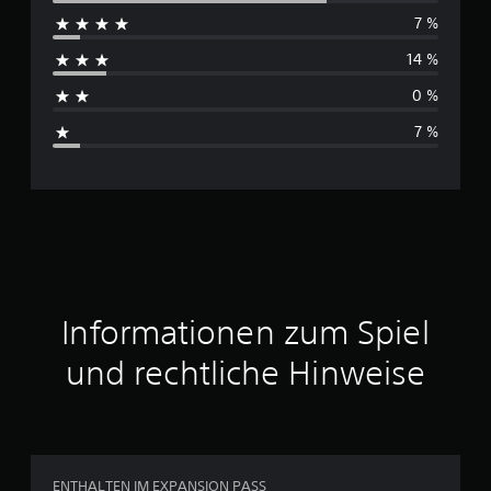
e
7 %
c
n
14 %
h
0 %
s
7 %
c
h
n
i
t
Informationen zum Spiel
t
und rechtliche Hinweise
l
i
c
ENTHALTEN IM EXPANSION PASS