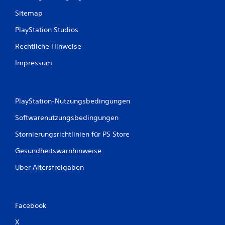
w
Sitemap
e
PlayStation Studios
r
Rechtliche Hinweise
t
Impressum
u
n
PlayStation-Nutzungsbedingungen
g
Softwarenutzungsbedingungen
Stornierungsrichtlinien für PS Store
e
Gesundheitswarnhinweise
n
Über Altersfreigaben
Facebook
X