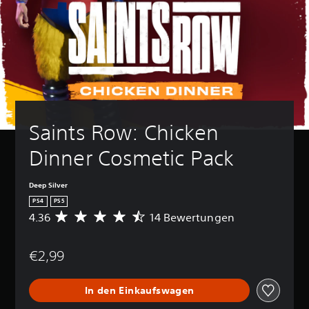
Saints Row: Chicken 
Dinner Cosmetic Pack
Deep Silver
PS4
PS5
4.36
14 Bewertungen
D
u
r
€2,99
c
h
s
In den Einkaufswagen
c
h