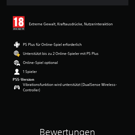
n
i
t
t
Extreme Gewalt, Kraftausdrücke, Nutzerinteraktion
l
i
c
h
PS Plus für Online-Spiel erforderlich
e
B
Unterstützt bis zu 2 Online-Spieler mit PS Plus
e
Online-Spiel optional
w
e
1 Spieler
r
PS5-Version
t
Vibrationsfunktion wird unterstützt (DualSense Wireless-
u
Controller)
n
g
:
4
.
3
6
v
Bewertungen
o