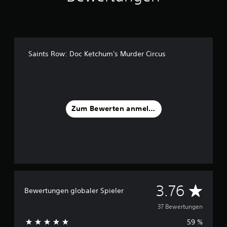
a
u
s
3
7
Saints Row: Doc Ketchum's Murder Circus
B
e
w
e
r
t
Zum Bewerten anmelden
u
n
g
e
n
D
3.76
Bewertungen globaler Spieler
u
37 Bewertungen
59 %