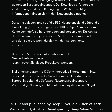
Software-Nutzungsbedingungen sowie allen für dieses Produkt 
geltenden Zusatzbedingungen. Der Download erfordert die 
3
Zustimmung zu diesen Bedingungen. Weitere wichtige 
Informationen finden sich in den Nutzungsbedingungen.
.
Du kannst diesen Inhalt auf die PS5-Hauptkonsole, die (über die 
7
Einstellung „Konsolenfreigabe und Offline-Spiel“) mit deinem 
Konto verknüpft ist, herunterladen und dort spielen. Du kannst 
6
den Inhalt auch auf jede andere PS5-Konsole herunterladen 
und dort spielen, wenn du dich mit demselben Konto 
v
anmeldest.
o
Bitte lesen Sie sich die Informationen in den 
Gesundheitswarnungen
n
 durch, bevor Sie dieses Produkt verwenden.
5
Bibliotheksprogramme © Sony Interactive Entertainment Inc., 
unter exklusiver Lizenz für Sony Interactive Entertainment 
Europe. Es gelten die Software-Nutzungsbedingungen. 
Vollständige Nutzungsrechte unter eu.playstation.com/legal.
S
t
©2022 and published by Deep Silver, a division of Koch
e
Media GmbH, Austria. Developed by Deep Silver Volition