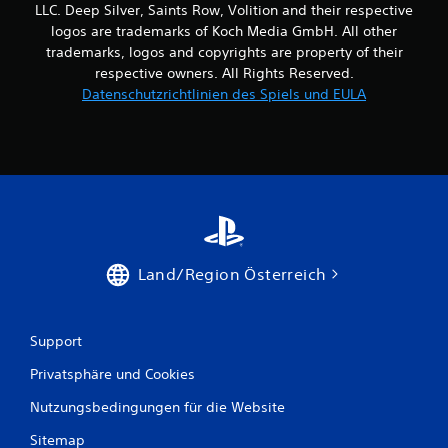
LLC. Deep Silver, Saints Row, Volition and their respective
r
logos are trademarks of Koch Media GmbH. All other
trademarks, logos and copyrights are property of their
n
respective owners. All Rights Reserved.
e
Datenschutzrichtlinien des Spiels und EULA
n
a
u
s
Land/Region Österreich
3
7
Support
Privatsphäre und Cookies
B
Nutzungsbedingungen für die Website
e
Sitemap