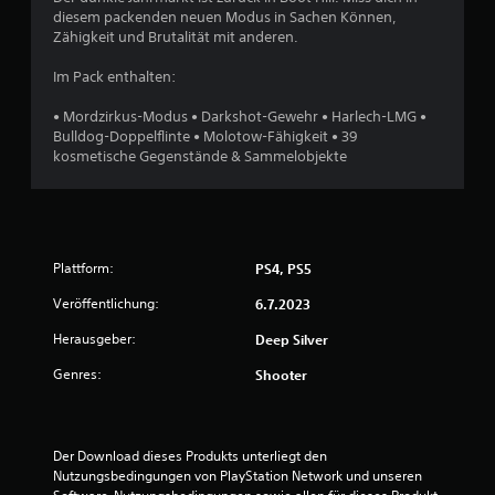
diesem packenden neuen Modus in Sachen Können,
h
Zähigkeit und Brutalität mit anderen.
e
Im Pack enthalten:
B
• Mordzirkus-Modus • Darkshot-Gewehr • Harlech-LMG •
Bulldog-Doppelflinte • Molotow-Fähigkeit • 39
e
kosmetische Gegenstände & Sammelobjekte
w
e
Plattform:
PS4, PS5
r
Veröffentlichung:
6.7.2023
t
Herausgeber:
Deep Silver
u
Genres:
Shooter
n
g
Der Download dieses Produkts unterliegt den 
Nutzungsbedingungen von PlayStation Network und unseren 
: