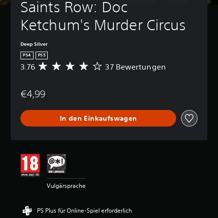
Saints Row: Doc 
Ketchum's Murder Circus
Deep Silver
PS4
PS5
3.76
37 Bewertungen
D
u
r
€4,99
c
h
s
In den Einkaufswagen
c
h
n
i
t
t
l
i
Vulgärsprache
c
h
e
PS Plus für Online-Spiel erforderlich
B