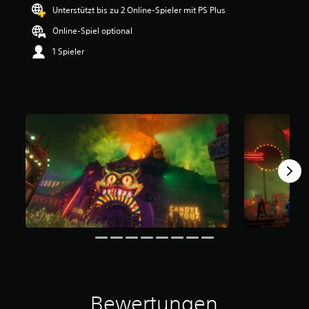
e
Unterstützt bis zu 2 Online-Spieler mit PS Plus
w
Online-Spiel optional
e
r
1 Spieler
t
u
n
g
:
3
.
7
6
v
o
n
5
S
t
e
r
n
e
Bewertungen
n