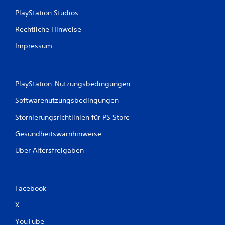
w
PlayStation Studios
e
Rechtliche Hinweise
r
Impressum
t
u
PlayStation-Nutzungsbedingungen
n
Softwarenutzungsbedingungen
Stornierungsrichtlinien für PS Store
g
Gesundheitswarnhinweise
e
Über Altersfreigaben
n
Facebook
X
YouTube