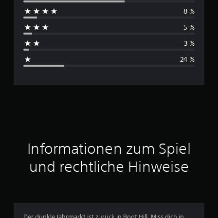
r
8 %
c
5 %
h
3 %
s
24 %
c
h
n
i
t
Informationen zum Spiel
t
und rechtliche Hinweise
l
i
c
Der dunkle Jahrmarkt ist zurück in Boot Hill. Miss dich in