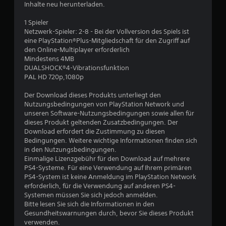
Inhalte neu herunterladen.
t
1 Spieler
u
Netzwerk-Spieler: 2-8 - Bei der Vollversion des Spiels ist
eine PlayStation®Plus-Mitgliedschaft für den Zugriff auf
den Online-Multiplayer erforderlich
n
Mindestens 4MB
DUALSHOCK®4-Vibrationsfunktion
g
PAL HD 720p,1080p
:
Der Download dieses Produkts unterliegt den
Nutzungsbedingungen von PlayStation Network und
4
unseren Software-Nutzungsbedingungen sowie allen für
dieses Produkt geltenden Zusatzbedingungen. Der
.
Download erfordert die Zustimmung zu diesen
Bedingungen. Weitere wichtige Informationen finden sich
3
in den Nutzungsbedingungen.
Einmalige Lizenzgebühr für den Download auf mehrere
3
PS4-Systeme. Für eine Verwendung auf Ihrem primären
PS4-System ist keine Anmeldung im PlayStation Network
v
erforderlich, für die Verwendung auf anderen PS4-
Systemen müssen Sie sich jedoch anmelden.
o
Bitte lesen Sie sich die Informationen in den
Gesundheitswarnungen durch, bevor Sie dieses Produkt
n
verwenden.