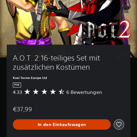
A.O.T. 2:16-teiliges Set mit 
zusätzlichen Kostümen
Koei Tecmo Europe Ltd
PS4
4.33
6 Bewertungen
D
u
r
€37,99
c
h
s
In den Einkaufswagen
c
h
n