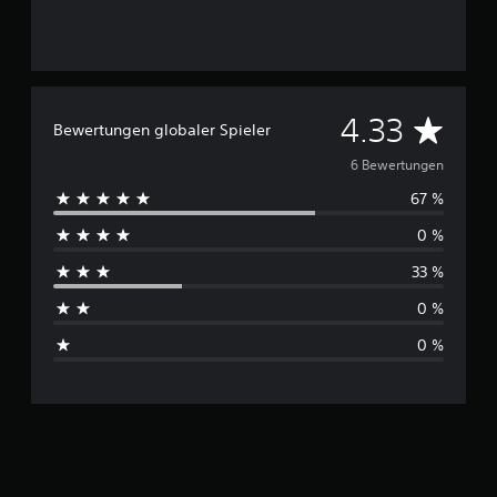
n
D
4.33
Bewertungen globaler Spieler
u
6 Bewertungen
67 %
r
0 %
c
33 %
h
0 %
s
0 %
c
h
n