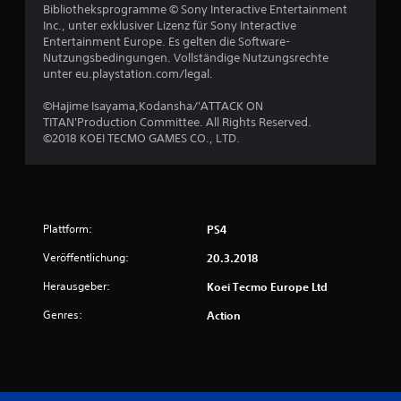
Bibliotheksprogramme © Sony Interactive Entertainment
5
Inc., unter exklusiver Lizenz für Sony Interactive
Entertainment Europe. Es gelten die Software-
Nutzungsbedingungen. Vollständige Nutzungsrechte
unter eu.playstation.com/legal.
S
©Hajime Isayama,Kodansha/'ATTACK ON
t
TITAN'Production Committee. All Rights Reserved.
©2018 KOEI TECMO GAMES CO., LTD.
e
r
n
Plattform:
PS4
e
Veröffentlichung:
20.3.2018
n
Herausgeber:
Koei Tecmo Europe Ltd
Genres:
Action
a
u
s