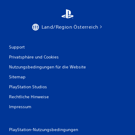
6
Land/Region Österreich
B
e
Support
w
Privatsphäre und Cookies
e
Nutzungsbedingungen für die Website
r
Sitemap
t
PlayStation Studios
u
Rechtliche Hinweise
n
Impressum
g
e
PlayStation-Nutzungsbedingungen