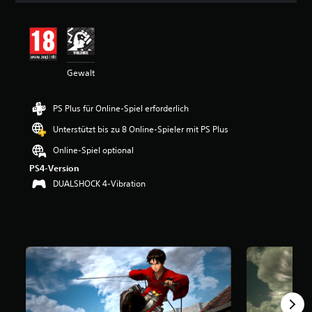
i
t
t
l
i
Gewalt
c
h
e
PS Plus für Online-Spiel erforderlich
B
e
Unterstützt bis zu 8 Online-Spieler mit PS Plus
w
e
Online-Spiel optional
r
PS4-Version
t
DUALSHOCK 4-Vibration
u
n
g
:
4
.
3
3
v
o
n