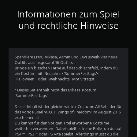
i
t
Informationen zum Spiel
t
und rechtliche Hinweise
l
i
c
Spendiere Eren, Mikasa, Armin und Levi jeweils vier neue
Outfits aus insgesamt 16 Outfits.
h
Bringe ein bisschen Farbe auf das Schlachtfeld, indem du
ein Kostüm mit 'Neujahrs'- 'SommerFesttags'-,
e
'Halloween'- oder 'Weihnachts'-Motiv trägst.
B
* Dieses Set enthält nicht das Mikasa-Kostüm
'SommerFesttags'.
e
Dieser Inhalt ist der gleiche wie im 'Costume All Set', der für
w
das vorige Spiel 'A.O.T. Wings of Freedom' im August 2016
erschienen ist.
e
Du kannst für den vorigen Titel erworbene Kostüme
weiterhin verwenden. Dabei spielt es keine Rolle, ob du auf
r
PS4™, PS3™ oder PS Vita spielst. Allerdings musst du die