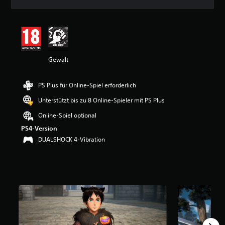
n
i
t
t
l
i
Gewalt
c
h
e
PS Plus für Online-Spiel erforderlich
B
e
Unterstützt bis zu 8 Online-Spieler mit PS Plus
w
e
Online-Spiel optional
r
PS4-Version
t
DUALSHOCK 4-Vibration
u
n
g
:
4
.
8
9
v
o