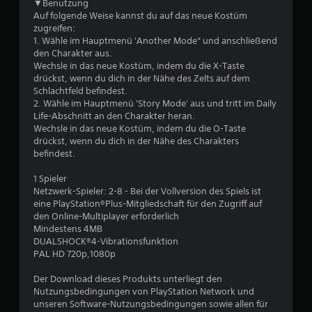
r
▼Benutzung
Auf folgende Weise kannst du auf das neue Kostüm
t
zugreifen:
1. Wähle im Hauptmenü 'Another Mode“ und anschließend
u
den Charakter aus.
Wechsle in das neue Kostüm, indem du die X-Taste
drückst, wenn du dich in der Nähe des Zelts auf dem
n
Schlachtfeld befindest.
2. Wähle im Hauptmenü 'Story Mode' aus und tritt im Daily
g
Life-Abschnitt an den Charakter heran.
Wechsle in das neue Kostüm, indem du die O-Taste
:
drückst, wenn du dich in der Nähe des Charakters
befindest.
4
1 Spieler
.
Netzwerk-Spieler: 2-8 - Bei der Vollversion des Spiels ist
eine PlayStation®Plus-Mitgliedschaft für den Zugriff auf
8
den Online-Multiplayer erforderlich
Mindestens 4MB
9
DUALSHOCK®4-Vibrationsfunktion
PAL HD 720p,1080p
v
Der Download dieses Produkts unterliegt den
o
Nutzungsbedingungen von PlayStation Network und
unseren Software-Nutzungsbedingungen sowie allen für