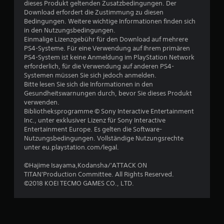
n
dieses Produkt geltenden Zusatzbedingungen. Der
Download erfordert die Zustimmung zu diesen
5
Bedingungen. Weitere wichtige Informationen finden sich
in den Nutzungsbedingungen.
Einmalige Lizenzgebühr für den Download auf mehrere
PS4-Systeme. Für eine Verwendung auf Ihrem primären
S
PS4-System ist keine Anmeldung im PlayStation Network
erforderlich, für die Verwendung auf anderen PS4-
t
Systemen müssen Sie sich jedoch anmelden.
Bitte lesen Sie sich die Informationen in den
e
Gesundheitswarnungen durch, bevor Sie dieses Produkt
verwenden.
r
Bibliotheksprogramme © Sony Interactive Entertainment
Inc., unter exklusiver Lizenz für Sony Interactive
n
Entertainment Europe. Es gelten die Software-
Nutzungsbedingungen. Vollständige Nutzungsrechte
e
unter eu.playstation.com/legal.
©Hajime Isayama,Kodansha/'ATTACK ON
n
TITAN'Production Committee. All Rights Reserved.
©2018 KOEI TECMO GAMES CO., LTD.
a
u