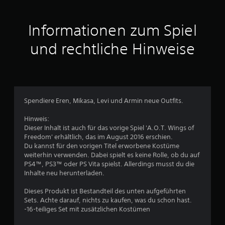
i
t
Informationen zum Spiel
t
und rechtliche Hinweise
l
i
c
Spendiere Eren, Mikasa, Levi und Armin neue Outfits.
h
Hinweis:
Dieser Inhalt ist auch für das vorige Spiel 'A.O.T. Wings of
e
Freedom' erhältlich, das im August 2016 erschien.
Du kannst für den vorigen Titel erworbene Kostüme
B
weiterhin verwenden. Dabei spielt es keine Rolle, ob du auf
PS4™, PS3™ oder PS Vita spielst. Allerdings musst du die
e
Inhalte neu herunterladen.
w
Dieses Produkt ist Bestandteil des unten aufgeführten
Sets. Achte darauf, nichts zu kaufen, was du schon hast.
e
-16-teiliges Set mit zusätzlichen Kostümen