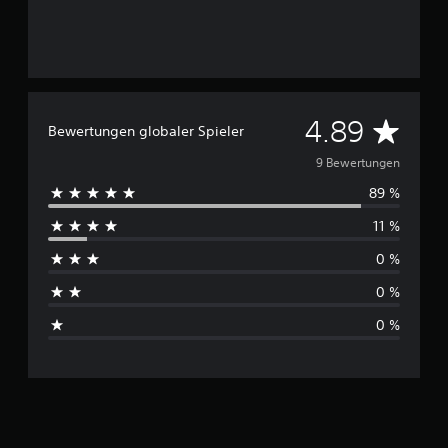
n
D
4.89
Bewertungen globaler Spieler
u
9 Bewertungen
89 %
r
11 %
c
0 %
h
0 %
s
0 %
c
h
n