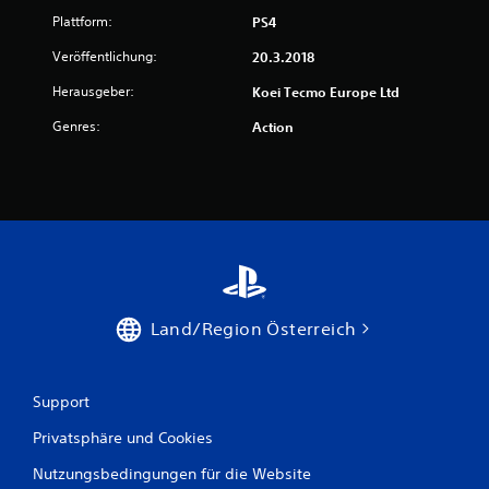
s
Plattform:
PS4
9
Veröffentlichung:
20.3.2018
Herausgeber:
Koei Tecmo Europe Ltd
B
Genres:
Action
e
w
e
r
t
Land/Region Österreich
u
n
Support
Privatsphäre und Cookies
g
Nutzungsbedingungen für die Website
e