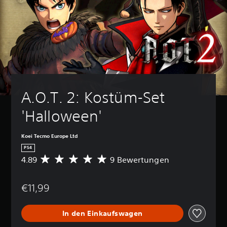
A.O.T. 2: Kostüm-Set 
'Halloween'
Koei Tecmo Europe Ltd
PS4
4.89
9 Bewertungen
D
u
r
€11,99
c
h
s
In den Einkaufswagen
c
h