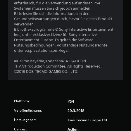
erforderlich, für die Verwendung auf anderen PS4-
5
Systemen müssen Sie sich jedoch anmelden.
Bitte lesen Sie sich die Informationen in den
Gesundheitswarnungen durch, bevor Sie dieses Produkt
verwenden.
S
Bibliotheksprogramme © Sony Interactive Entertainment
Inc., unter exklusiver Lizenz für Sony Interactive
t
Entertainment Europe. Es gelten die Software-
Nutzungsbedingungen. Vollständige Nutzungsrechte
e
unter eu.playstation.com/legal.
r
©Hajime Isayama,Kodansha/'ATTACK ON
TITAN'Production Committee. All Rights Reserved.
n
©2018 KOEI TECMO GAMES CO., LTD.
e
n
Plattform:
PS4
a
Veröffentlichung:
20.3.2018
u
Herausgeber:
Koei Tecmo Europe Ltd
s
Genres:
Action