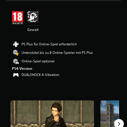
i
t
t
l
i
Gewalt
c
h
e
PS Plus für Online-Spiel erforderlich
B
e
Unterstützt bis zu 8 Online-Spieler mit PS Plus
w
e
Online-Spiel optional
r
PS4-Version
t
DUALSHOCK 4-Vibration
u
n
g
:
4
.
3
5
v
o
n