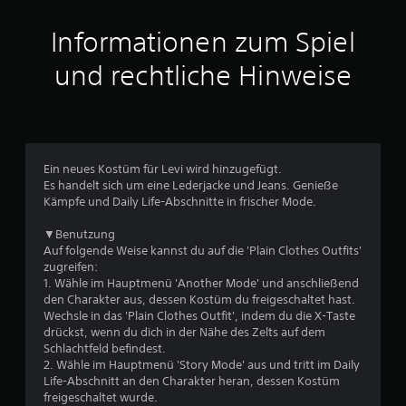
i
t
Informationen zum Spiel
t
und rechtliche Hinweise
l
i
c
Ein neues Kostüm für Levi wird hinzugefügt.
Es handelt sich um eine Lederjacke und Jeans. Genieße
h
Kämpfe und Daily Life-Abschnitte in frischer Mode.
e
▼Benutzung
Auf folgende Weise kannst du auf die 'Plain Clothes Outfits'
B
zugreifen:
1. Wähle im Hauptmenü 'Another Mode' und anschließend
e
den Charakter aus, dessen Kostüm du freigeschaltet hast.
Wechsle in das 'Plain Clothes Outfit', indem du die X-Taste
w
drückst, wenn du dich in der Nähe des Zelts auf dem
Schlachtfeld befindest.
e
2. Wähle im Hauptmenü 'Story Mode' aus und tritt im Daily
Life-Abschnitt an den Charakter heran, dessen Kostüm
r
freigeschaltet wurde.