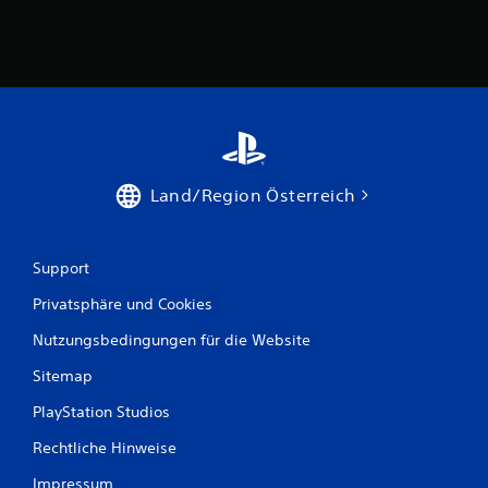
3
7
B
e
Land/Region Österreich
w
e
Support
r
Privatsphäre und Cookies
Nutzungsbedingungen für die Website
t
Sitemap
u
PlayStation Studios
n
Rechtliche Hinweise
g
Impressum