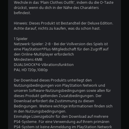
Wechsle in das 'Plain Clothes Outfit', indem du die O-Taste
t
drückst, wenn du dich in der Nähe des Charakters
befindest.
u
Hinweis: Dieses Produkt ist Bestandteil der Deluxe Edition.
Achte darauf, nichts zu kaufen, was du schon hast.
n
1 Spieler
g
Netzwerk-Spieler: 2-8 - Bei der Vollversion des Spiels ist
eine PlayStation®Plus-Mitgliedschaft für den Zugriff auf
:
den Online-Multiplayer erforderlich
Mindestens 4MB
4
DUALSHOCK®4-Vibrationsfunktion
PAL HD 720p,1080p
.
Der Download dieses Produkts unterliegt den
3
Nutzungsbedingungen von PlayStation Network und
unseren Software-Nutzungsbedingungen sowie allen für
5
dieses Produkt geltenden Zusatzbedingungen. Der
Download erfordert die Zustimmung zu diesen
v
Bedingungen. Weitere wichtige Informationen finden sich
in den Nutzungsbedingungen.
o
Einmalige Lizenzgebühr für den Download auf mehrere
PS4-Systeme. Für eine Verwendung auf Ihrem primären
n
PS4-System ist keine Anmeldung im PlayStation Network