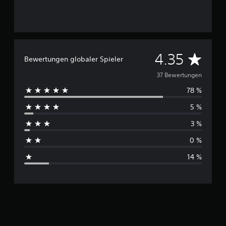
e
n
D
4.35
Bewertungen globaler Spieler
u
37 Bewertungen
78 %
r
5 %
c
3 %
h
0 %
s
14 %
c
h
n