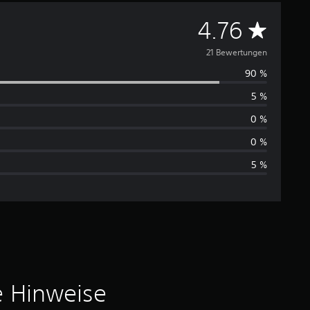
D
4.76
u
21 Bewertungen
90 %
r
5 %
c
0 %
h
0 %
5 %
s
c
h
n
i
e Hinweise