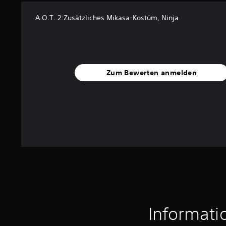
e
r
A.O.T. 2:Zusätzliches Mikasa-Kostüm, Ninja
t
u
n
g
e
n
Zum Bewerten anmelden
Informati