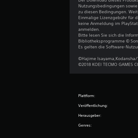
Der Download dieses Produkt
Nutzungsbedingungen sowie a
zu diesen Bedingungen. Weit
Einmalige Lizenzgebühr für 
keine Anmeldung im PlayStat
anmelden.
Bitte lesen Sie sich die Inf
Bibliotheksprogramme © Sony I
Es gelten die Software-Nutz
©Hajime Isayama,Kodansha/'A
©2018 KOEI TECMO GAMES CO
Plattform:
Veröffentlichung:
Herausgeber:
Genres: