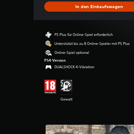
s
In den Einkaufswagen
c
h
n
i
t
PS Plus für Online-Spiel erforderlich
t
l
Unterstützt bis zu 8 Online-Spieler mit PS Plus
i
Online-Spiel optional
c
h
PS4-Version
e
DUALSHOCK 4-Vibration
B
e
w
e
r
Gewalt
t
u
n
g
:
4
.