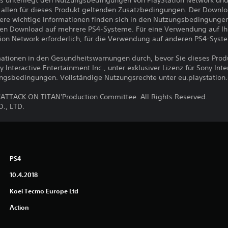
s unterliegt den Nutzungsbedingungen von PlayStation Network und
llen für dieses Produkt geltenden Zusatzbedingungen. Der Downlo
ere wichtige Informationen finden sich in den Nutzungsbedingunge
den Download auf mehrere PS4-Systeme. Für eine Verwendung auf I
ion Network erforderlich, für die Verwendung auf anderen PS4-Syst
ormationen in den Gesundheitswarnungen durch, bevor Sie dieses Pro
nteractive Entertainment Inc., unter exklusiver Lizenz für Sony Int
ungsbedingungen. Vollständige Nutzungsrechte unter eu.playstation
TTACK ON TITAN'Production Committee. All Rights Reserved.
., LTD.
PS4
10.4.2018
Koei Tecmo Europe Ltd
Action