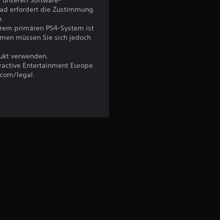
 unseren Software-
r
ad erfordert die Zustimmung
n.
hrem primären PS4-System ist
t
emen müssen Sie sich jedoch
u
dukt verwenden.
eractive Entertainment Europe.
n
.com/legal.
g
:
4
.
7
6