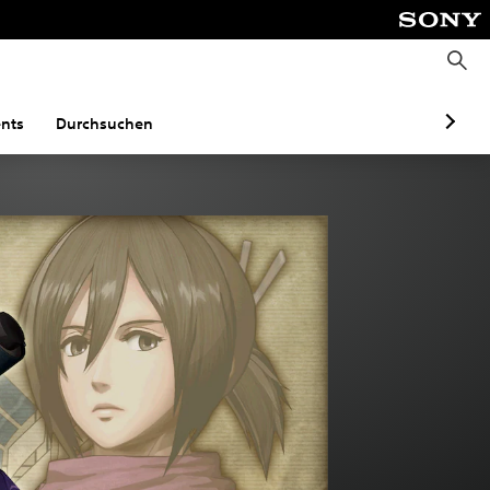
S
u
c
h
e
nts
Durchsuchen
n