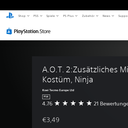
Shop
PS5
Spiele
PS Plus
Zubehör
News
Suppo
A.O.T. 2:Zusätzliches M
Kostüm, Ninja
Koei Tecmo Europe Ltd
PS4
4.76
21 Bewertung
D
u
r
€3,49
c
h