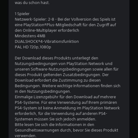
was du schon hast.
t
1 Spieler
u
Netzwerk-Spieler: 2-8 - Bei der Vollversion des Spiels ist
eine PlayStation®Plus-Mitgliedschaft für den Zugriff auf
den Online-Multiplayer erforderlich
n
Mindestens 4MB
DUALSHOCK®4-Vibrationsfunktion
g
PAL HD 720p,1080p
:
Der Download dieses Produkts unterliegt den
Nutzungsbedingungen von PlayStation Network und
4
unseren Software-Nutzungsbedingungen sowie allen für
dieses Produkt geltenden Zusatzbedingungen. Der
.
Download erfordert die Zustimmung zu diesen
Bedingungen. Weitere wichtige Informationen finden sich
6
in den Nutzungsbedingungen.
Einmalige Lizenzgebühr für den Download auf mehrere
7
PS4-Systeme. Für eine Verwendung auf Ihrem primären
PS4-System ist keine Anmeldung im PlayStation Network
v
erforderlich, für die Verwendung auf anderen PS4-
Systemen müssen Sie sich jedoch anmelden.
o
Bitte lesen Sie sich die Informationen in den
Gesundheitswarnungen durch, bevor Sie dieses Produkt
n
verwenden.