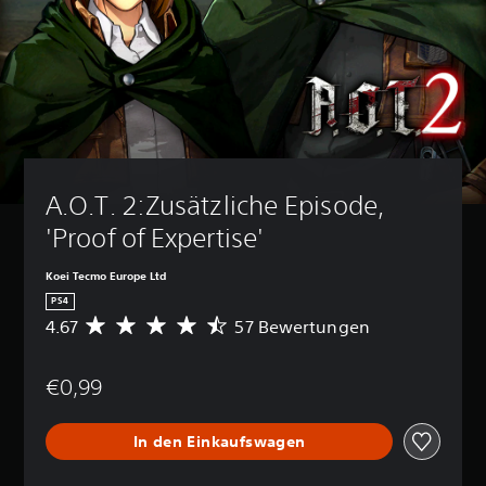
A.O.T. 2:Zusätzliche Episode, 
'Proof of Expertise'
Koei Tecmo Europe Ltd
PS4
4.67
57 Bewertungen
D
u
r
€0,99
c
h
s
In den Einkaufswagen
c
h
n