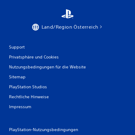
5
7
Land/Region Österreich
B
Support
e
Privatsphäre und Cookies
w
Nutzungsbedingungen für die Website
e
Sitemap
r
PlayStation Studios
t
Rechtliche Hinweise
u
Impressum
n
g
PlayStation-Nutzungsbedingungen