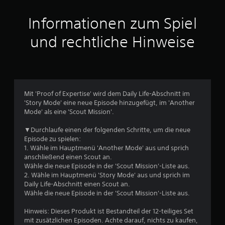
i
t
Informationen zum Spiel
t
und rechtliche Hinweise
l
i
c
Mit 'Proof of Expertise' wird dem Daily Life-Abschnitt im
'Story Mode' eine neue Episode hinzugefügt, im 'Another
h
Mode' als eine 'Scout Mission'.
e
▼Durchlaufe einen der folgenden Schritte, um die neue
Episode zu spielen:
B
1. Wähle im Hauptmenü 'Another Mode' aus und sprich
anschließend einen Scout an.
e
Wähle die neue Episode in der 'Scout Mission'-Liste aus.
2. Wähle im Hauptmenü 'Story Mode' aus und sprich im
w
Daily Life-Abschnitt einen Scout an.
Wähle die neue Episode in der 'Scout Mission'-Liste aus.
e
Hinweis: Dieses Produkt ist Bestandteil der 12-teiliges Set
r
mit zusätzlichen Episoden. Achte darauf, nichts zu kaufen,