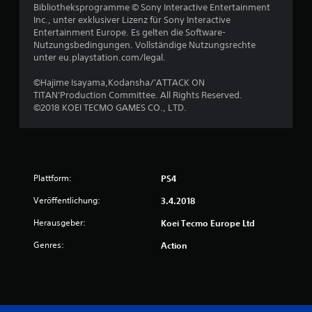
Bibliotheksprogramme © Sony Interactive Entertainment
5
Inc., unter exklusiver Lizenz für Sony Interactive
Entertainment Europe. Es gelten die Software-
Nutzungsbedingungen. Vollständige Nutzungsrechte
unter eu.playstation.com/legal.
S
©Hajime Isayama,Kodansha/'ATTACK ON
t
TITAN'Production Committee. All Rights Reserved.
©2018 KOEI TECMO GAMES CO., LTD.
e
r
n
Plattform:
PS4
e
Veröffentlichung:
3.4.2018
n
Herausgeber:
Koei Tecmo Europe Ltd
Genres:
Action
a
u
s