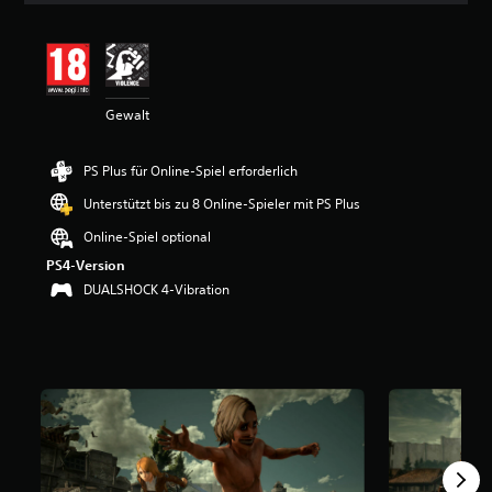
i
t
t
l
i
Gewalt
c
h
e
PS Plus für Online-Spiel erforderlich
B
e
Unterstützt bis zu 8 Online-Spieler mit PS Plus
w
e
Online-Spiel optional
r
PS4-Version
t
DUALSHOCK 4-Vibration
u
n
g
:
4
.
6
7
v
o
n