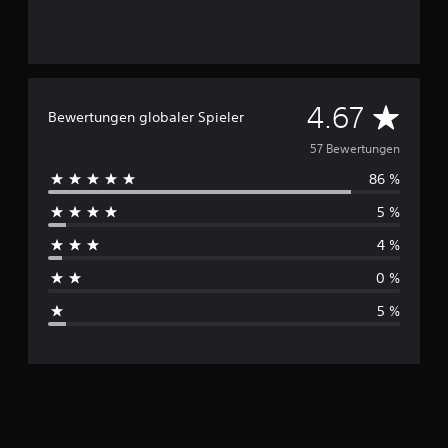
e
n
D
4.67
Bewertungen globaler Spieler
u
57 Bewertungen
86 %
r
5 %
c
4 %
h
0 %
s
5 %
c
h
n