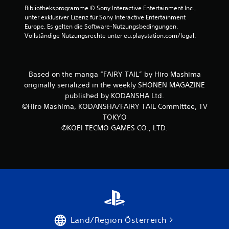
Bibliotheksprogramme © Sony Interactive Entertainment Inc., 
e
unter exklusiver Lizenz für Sony Interactive Entertainment 
Europe. Es gelten die Software-Nutzungsbedingungen. 
r
Vollständige Nutzungsrechte unter eu.playstation.com/legal.
n
e
Based on the manga “FAIRY TAIL” by Hiro Mashima
originally serialized in the weekly SHONEN MAGAZINE
n
published by KODANSHA Ltd.
©Hiro Mashima, KODANSHA/FAIRY TAIL Committee, TV
a
TOKYO
©KOEI TECMO GAMES CO., LTD.
u
s
3
B
Land/Region Österreich
e