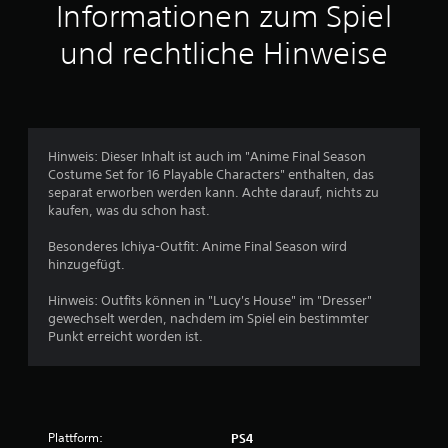
t
Informationen zum Spiel
t
und rechtliche Hinweise
l
i
c
Hinweis: Dieser Inhalt ist auch im "Anime Final Season
Costume Set for 16 Playable Characters" enthalten, das
h
separat erworben werden kann. Achte darauf, nichts zu
kaufen, was du schon hast.
e
Besonderes Ichiya-Outfit: Anime Final Season wird
B
hinzugefügt.
e
Hinweis: Outfits können in "Lucy's House" im "Dresser"
gewechselt werden, nachdem im Spiel ein bestimmter
w
Punkt erreicht worden ist.
e
r
Plattform:
PS4