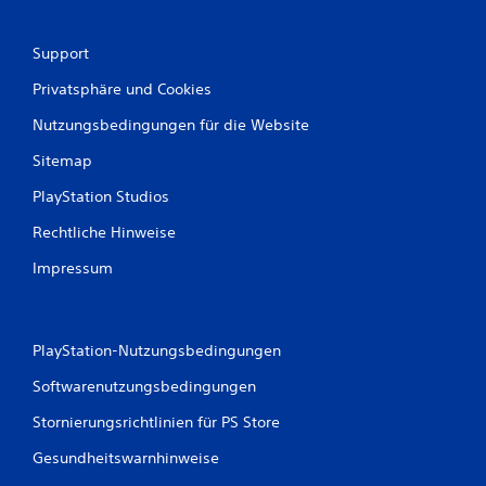
w
Support
e
Privatsphäre und Cookies
r
Nutzungsbedingungen für die Website
t
Sitemap
u
PlayStation Studios
n
Rechtliche Hinweise
g
Impressum
e
n
PlayStation-Nutzungsbedingungen
Softwarenutzungsbedingungen
Stornierungsrichtlinien für PS Store
Gesundheitswarnhinweise