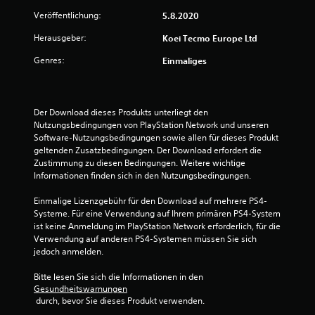
t
Veröffentlichung:
5.8.2020
u
Herausgeber:
Koei Tecmo Europe Ltd
n
Genres:
Einmaliges
g
:
Der Download dieses Produkts unterliegt den 
Nutzungsbedingungen von PlayStation Network und unseren 
5
Software-Nutzungsbedingungen sowie allen für dieses Produkt 
geltenden Zusatzbedingungen. Der Download erfordert die 
v
Zustimmung zu diesen Bedingungen. Weitere wichtige 
Informationen finden sich in den Nutzungsbedingungen.
o
Einmalige Lizenzgebühr für den Download auf mehrere PS4-
n
Systeme. Für eine Verwendung auf Ihrem primären PS4-System 
ist keine Anmeldung im PlayStation Network erforderlich, für die 
5
Verwendung auf anderen PS4-Systemen müssen Sie sich 
jedoch anmelden.
Bitte lesen Sie sich die Informationen in den 
S
Gesundheitswarnungen
 durch, bevor Sie dieses Produkt verwenden.
t