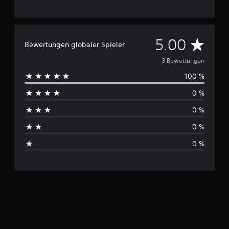
D
5.00
Bewertungen globaler Spieler
u
3 Bewertungen
100 %
r
0 %
c
0 %
h
0 %
s
0 %
c
h
n
i