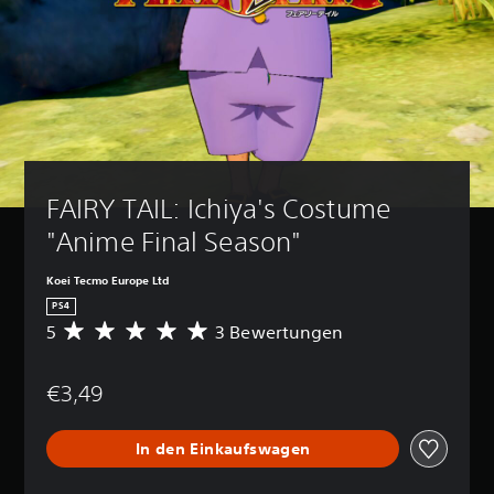
FAIRY TAIL: Ichiya's Costume 
"Anime Final Season"
Koei Tecmo Europe Ltd
PS4
5
3 Bewertungen
D
u
r
€3,49
c
h
s
In den Einkaufswagen
c
h
n