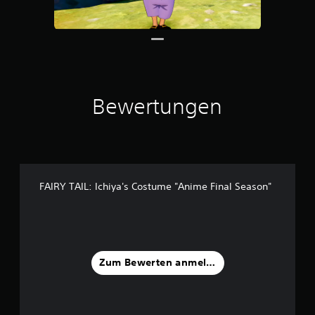
t
e
r
n
e
n
a
Bewertungen
u
s
3
B
e
w
FAIRY TAIL: Ichiya's Costume "Anime Final Season"
e
r
t
u
n
g
Zum Bewerten anmelden
e
n