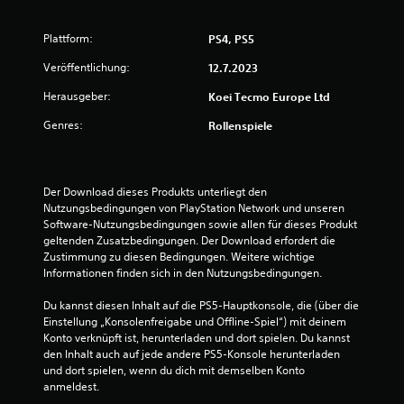
t
u
Plattform:
PS4, PS5
n
Veröffentlichung:
12.7.2023
g
Herausgeber:
Koei Tecmo Europe Ltd
Genres:
Rollenspiele
:
3
Der Download dieses Produkts unterliegt den 
.
Nutzungsbedingungen von PlayStation Network und unseren 
Software-Nutzungsbedingungen sowie allen für dieses Produkt 
6
geltenden Zusatzbedingungen. Der Download erfordert die 
Zustimmung zu diesen Bedingungen. Weitere wichtige 
7
Informationen finden sich in den Nutzungsbedingungen.
v
Du kannst diesen Inhalt auf die PS5-Hauptkonsole, die (über die 
Einstellung „Konsolenfreigabe und Offline-Spiel“) mit deinem 
o
Konto verknüpft ist, herunterladen und dort spielen. Du kannst 
den Inhalt auch auf jede andere PS5-Konsole herunterladen 
n
und dort spielen, wenn du dich mit demselben Konto 
anmeldest.
5