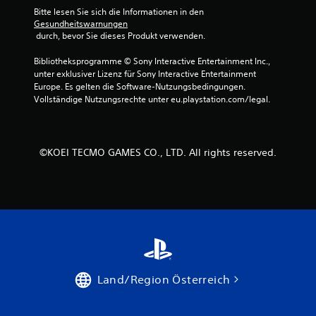
Bitte lesen Sie sich die Informationen in den 
Gesundheitswarnungen
 durch, bevor Sie dieses Produkt verwenden.
S
Bibliotheksprogramme © Sony Interactive Entertainment Inc., 
t
unter exklusiver Lizenz für Sony Interactive Entertainment 
Europe. Es gelten die Software-Nutzungsbedingungen. 
e
Vollständige Nutzungsrechte unter eu.playstation.com/legal.
r
n
©KOEI TECMO GAMES CO., LTD. All rights reserved.
e
n
a
u
Land/Region Österreich
s
3