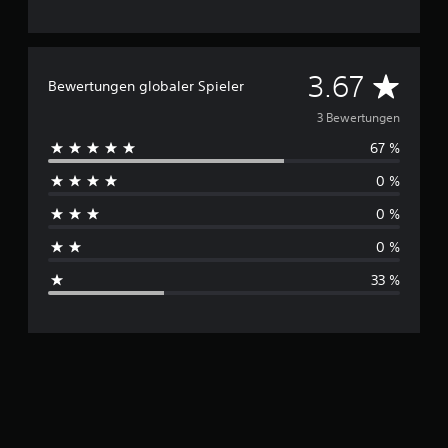
n
D
3.67
Bewertungen globaler Spieler
u
3 Bewertungen
67 %
r
0 %
c
0 %
h
0 %
s
33 %
c
h
n
i