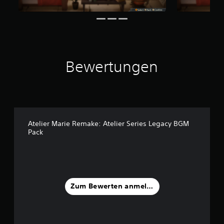
5
S
t
e
r
Bewertungen
n
e
n
a
u
s
3
Atelier Marie Remake: Atelier Series Legacy BGM
Pack
B
e
w
e
r
t
Zum Bewerten anmelden
u
n
g
e