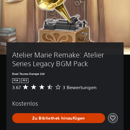
Atelier Marie Remake: Atelier 
Series Legacy BGM Pack
Koei Tecmo Europe Ltd
PS4
PS5
3.67
3 Bewertungen
D
u
r
Kostenlos
c
h
s
Zu Bibliothek hinzufügen
c
h
n