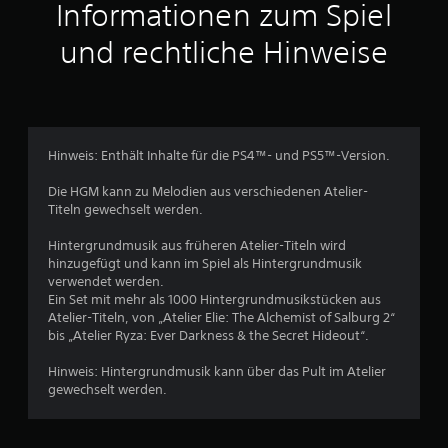
t
Informationen zum Spiel
t
und rechtliche Hinweise
l
i
c
Hinweis: Enthält Inhalte für die PS4™- und PS5™-Version.
h
Die HGM kann zu Melodien aus verschiedenen Atelier-
Titeln gewechselt werden.
e
Hintergrundmusik aus früheren Atelier-Titeln wird
B
hinzugefügt und kann im Spiel als Hintergrundmusik
verwendet werden.
e
Ein Set mit mehr als 1000 Hintergrundmusikstücken aus
Atelier-Titeln, von „Atelier Elie: The Alchemist of Salburg 2“
w
bis „Atelier Ryza: Ever Darkness & the Secret Hideout“.
e
Hinweis: Hintergrundmusik kann über das Pult im Atelier
gewechselt werden.
r