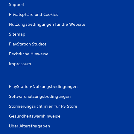
Support
Privatsphäre und Cookies
B
Nutzungsbedingungen für die Website
e
Sitemap
w
PlayStation Studios
e
Rechtliche Hinweise
r
Impressum
t
u
PlayStation-Nutzungsbedingungen
n
Softwarenutzungsbedingungen
Stornierungsrichtlinien für PS Store
g
Gesundheitswarnhinweise
e
Über Altersfreigaben
n