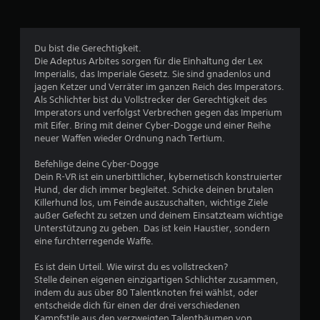
t
t
n
h
(
e
n
e
e
l
s
r
S
r
l
t
Du bist die Gerechtigkeit.
d
e
w
.
Die Adeptus Arbites sorgen für die Einhaltung der Lex
a
t
n
e
Imperialis, das Imperiale Gesetz. Sie sind gnadenlos und
s
o
i
jagen Ketzer und Verräter im ganzen Reich des Imperators.
s
e
d
Als Schlichter bist du Vollstrecker der Gerechtigkeit des
t
e
e
Imperators und verfolgst Verbrechen gegen das Imperium
e
l
r
r
mit Eifer. Bring mit deiner Cyber-Dogge und einer Reihe
b
r
b
neuer Waffen wieder Ordnung nach Tertium.
e
t
e
n
S
)
s
Befehlige deine Cyber-Dogge
i
o
e
D
Dein R-VR ist ein unerbittlicher, kybernetisch konstruierter
g
n
u
Hund, der dich immer begleitet. Schicke deinen brutalen
n
d
n
k
Killerhund los, um Feinde auszuschalten, wichtige Ziele
a
e
a
außer Gefecht zu setzen und deinem Einsatzteam wichtige
l
r
a
n
Unterstützung zu geben. Das ist kein Haustier, sondern
k
e
n
eine furchterregende Waffe.
o
I
s
u
m
n
t
Es ist dein Urteil. Wie wirst du es vollstrecken?
m
f
d
s
Stelle deinen eigenen einzigartigen Schlichter zusammen,
t
o
i
indem du aus über 80 Talentknoten frei wählst, oder
.
r
e
entscheide dich für einen der drei verschiedenen
1
m
w
Kampfstile aus den verzweigten Talentbäumen von