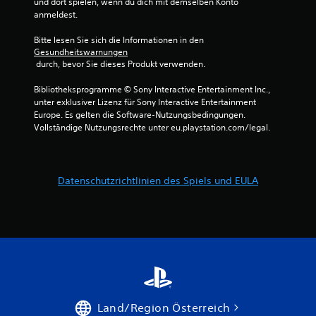
K
und dort spielen, wenn du dich mit demselben Konto 
a
k
l
anmeldest.
r
a
ä
k
n
n
Bitte lesen Sie sich die Informationen in den 
i
p
g
Gesundheitswarnungen
e
a
 durch, bevor Sie dieses Produkt verwenden.
e
r
s
a
e
s
Bibliotheksprogramme © Sony Interactive Entertainment Inc., 
u
n
e
unter exklusiver Lizenz für Sony Interactive Entertainment 
s
,
n
Europe. Es gelten die Software-Nutzungsbedingungen. 
a
o
,
Vollständige Nutzungsrechte unter eu.playstation.com/legal.
l
h
d
l
n
e
e
e
r
n
S
i
R
Datenschutzrichtlinien des Spiels und EULA
p
m
i
r
S
c
a
p
h
c
i
t
h
e
u
-
l
n
o
v
g
d
e
e
e
r
n
r
w
z
Land/Region Österreich
T