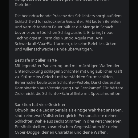
a
3
a
Darktide.
6
t
a
D
i
g
Die beeindruckende Präsenz des Schlichters sorgt auf dem
-
5
o
e
Schlachtfeld für schockierte Gesichter. Mit lauten Befehlen
A
n
r
und vernichtendem Feuer hält er die Menge in Schach,
u
e
e
bevor er zum tödlichen Schlag ausholt. Er bringt neue
d
n
c
Technologie in Form des Nuncio Aquila mit, Anti-
B
i
f
h
Schwerkraft-Vox-Plattformen, die seine Befehle stärken
o
ü
t
und willensschwache Feinde überwältigen.
e
r
e
D
a
u
u
Bestrafe mit aller Härte
w
n
n
k
Mit legendärer Panzerung und mit mächtigen Waffen der
d
d
a
Unterdrückung schlagen Schlichter mit unglaublicher Kraft
e
e
s
n
zu. Stürme ins Gefecht mit verstärkten Sturmschilden,
r
e
n
Beherrscherkeule oder Schlichter-Pistole, Darktides erster
r
e
n
s
Kombination aus Verteidigung und Fernkampf. Für härtere
S
k
t
Ziele reicht die Schlichter-Schrotflinte mit Spezialmunition.
t
p
r
d
i
e
i
Sanktion hat viele Gesichter
u
e
c
e
Obwohl sie die Lex Imperialis als einzige Wahrheit ansehen,
l
h
A
sind keine zwei Vollstrecker gleich. Personalisiere deinen
n
e
t
u
Schlichter, wähle aus sechs Stimmen in drei verschiedenen
r
e
d
Persönlichkeiten, kosmetischen Gegenständen für deine
a
g
E
i
Cyber-Dogge, deinen Charakter und deine Waffen.
u
m
o