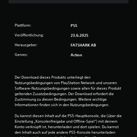
f
e
p
a
d
f
u
e
n
i
s
r
n
g
Plattform:
e
PS5
d
a
n
l
b
Veröffentlichung:
23.6.2025
H
i
e
U
c
s
Herausgeber:
FATSHARK AB
D
h
o
s
k
Genres:
e
Action
o
e
i
d
i
n
e
t
s
r
f
t
Der Download dieses Produkts unterliegt den 
L
ü
e
Nutzungsbedingungen von PlayStation Network und unseren 
a
r
l
Software-Nutzungsbedingungen sowie allen für dieses Produkt 
n
j
l
geltenden Zusatzbedingungen. Der Download erfordert die 
d
e
e
Zustimmung zu diesen Bedingungen. Weitere wichtige 
k
d
n
Informationen finden sich in den Nutzungsbedingungen.
a
e
,
r
n
d
Du kannst diesen Inhalt auf die PS5-Hauptkonsole, die (über die 
t
S
a
Einstellung „Konsolenfreigabe und Offline-Spiel“) mit deinem 
e
t
s
Konto verknüpft ist, herunterladen und dort spielen. Du kannst 
n
i
s
den Inhalt auch auf jede andere PS5-Konsole herunterladen 
m
c