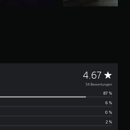
D
4.67
u
54 Bewertungen
87 %
r
6 %
c
0 %
h
2 %