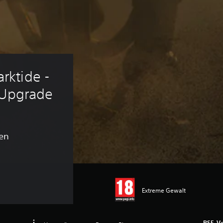
ktide - 
 Upgrade
en
Extreme Gewalt
PS5-Ve