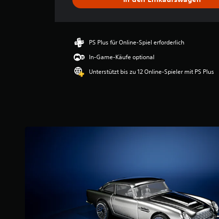
c
h
n
i
t
PS Plus für Online-Spiel erforderlich
t
In-Game-Käufe optional
l
i
Unterstützt bis zu 12 Online-Spieler mit PS Plus
c
h
e
B
e
w
e
r
t
u
n
g
:
4
.
5