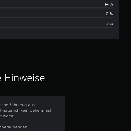
c
14 %
h
0 %
3 %
s
c
h
n
i
e Hinweise
t
t
nische Fahrzeug aus
 natürlich kein Geheimnis!
l
t wärst.
i
temberaubenden