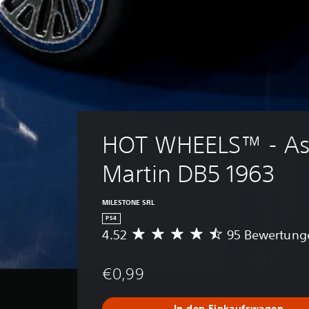
HOT WHEELS™ - As
Martin DB5 1963
MILESTONE SRL
PS4
4.52
95 Bewertung
D
u
r
€0,99
c
h
s
In den Einkaufswagen