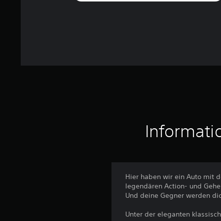
r
t
u
n
g
e
n
Informati
Hier haben wir ein Auto mit d
legendären Action- und Gehei
Und deine Gegner werden dic
Unter der eleganten klassisc