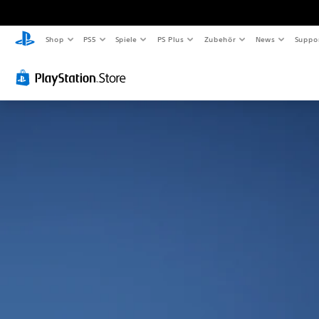
Shop
PS5
Spiele
PS Plus
Zubehör
News
Suppo