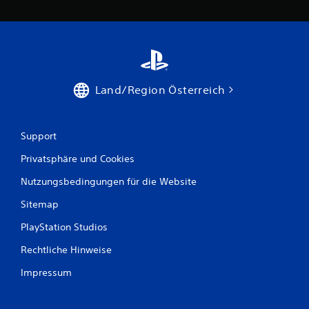
6
4
B
Land/Region Österreich
e
w
Support
e
Privatsphäre und Cookies
r
Nutzungsbedingungen für die Website
Sitemap
t
PlayStation Studios
u
Rechtliche Hinweise
n
Impressum
g