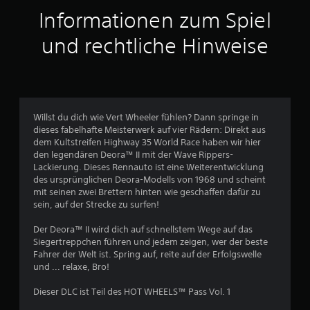
t
Informationen zum Spiel
t
und rechtliche Hinweise
l
i
c
Willst du dich wie Vert Wheeler fühlen? Dann springe in
dieses fabelhafte Meisterwerk auf vier Rädern: Direkt aus
h
dem Kultstreifen Highway 35 World Race haben wir hier
den legendären Deora™ II mit der Wave Rippers-
e
Lackierung. Dieses Rennauto ist eine Weiterentwicklung
des ursprünglichen Deora-Modells von 1968 und scheint
B
mit seinen zwei Brettern hinten wie geschaffen dafür zu
sein, auf der Strecke zu surfen!
e
Der Deora™ II wird dich auf schnellstem Wege auf das
w
Siegertreppchen führen und jedem zeigen, wer der beste
Fahrer der Welt ist. Spring auf, reite auf der Erfolgswelle
e
und ... relaxe, Bro!
r
Dieser DLC ist Teil des HOT WHEELS™ Pass Vol. 1