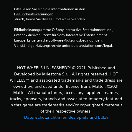
5
Bitte lesen Sie sich die Informationen in den 
Gesundheitswarnungen
 durch, bevor Sie dieses Produkt verwenden.
S
Bibliotheksprogramme © Sony Interactive Entertainment Inc., 
t
unter exklusiver Lizenz für Sony Interactive Entertainment 
Europe. Es gelten die Software-Nutzungsbedingungen. 
e
Vollständige Nutzungsrechte unter eu.playstation.com/legal.
r
n
HOT WHEELS UNLEASHED™ © 2021. Published and
Developed by Milestone S.r.l. All rights reserved. HOT
e
WHEELS™ and associated trademarks and trade dress are
owned by, and used under license from, Mattel. ©2021
n
Mattel. All manufacturers, accessory suppliers, names,
tracks, sponsors, brands and associated imagery featured
a
in this game are trademarks and/or copyrighted materials
u
of their respective owners.
Datenschutzrichtlinien des Spiels und EULA
s