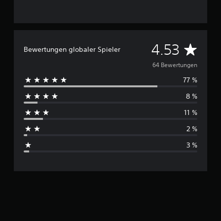
D
4.53
Bewertungen globaler Spieler
u
64 Bewertungen
77 %
r
8 %
c
11 %
h
2 %
s
3 %
c
h
n
i