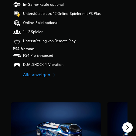
e
In-Game-Käufe optional
w
Unterstützt bis zu 12 Online-Spieler mit PS Plus
e
r
Online-Spiel optional
t
u
1 – 2 Spieler
n
Unterstützung von Remote Play
g
:
PS4-Version
4
PS4 Pro Enhanced
.
5
DUALSHOCK 4-Vibration
3
Alle anzeigen
v
o
n
5
S
t
e
r
n
e
n