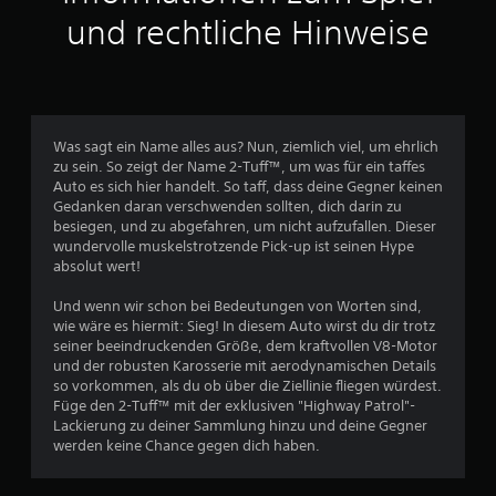
t
und rechtliche Hinweise
l
i
c
Was sagt ein Name alles aus? Nun, ziemlich viel, um ehrlich
zu sein. So zeigt der Name 2-Tuff™, um was für ein taffes
h
Auto es sich hier handelt. So taff, dass deine Gegner keinen
Gedanken daran verschwenden sollten, dich darin zu
e
besiegen, und zu abgefahren, um nicht aufzufallen. Dieser
wundervolle muskelstrotzende Pick-up ist seinen Hype
B
absolut wert!
e
Und wenn wir schon bei Bedeutungen von Worten sind,
wie wäre es hiermit: Sieg! In diesem Auto wirst du dir trotz
w
seiner beeindruckenden Größe, dem kraftvollen V8-Motor
und der robusten Karosserie mit aerodynamischen Details
e
so vorkommen, als du ob über die Ziellinie fliegen würdest.
Füge den 2-Tuff™ mit der exklusiven "Highway Patrol"-
r
Lackierung zu deiner Sammlung hinzu und deine Gegner
werden keine Chance gegen dich haben.
t