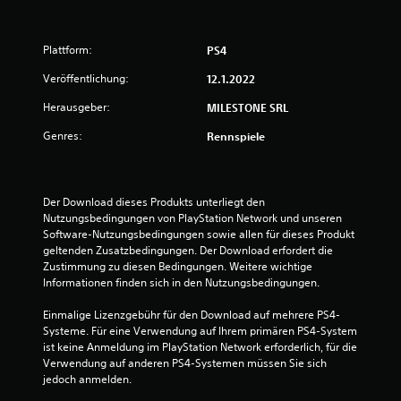
u
n
Plattform:
PS4
g
Veröffentlichung:
12.1.2022
:
Herausgeber:
MILESTONE SRL
Genres:
Rennspiele
4
.
Der Download dieses Produkts unterliegt den 
2
Nutzungsbedingungen von PlayStation Network und unseren 
Software-Nutzungsbedingungen sowie allen für dieses Produkt 
v
geltenden Zusatzbedingungen. Der Download erfordert die 
Zustimmung zu diesen Bedingungen. Weitere wichtige 
o
Informationen finden sich in den Nutzungsbedingungen.
n
Einmalige Lizenzgebühr für den Download auf mehrere PS4-
Systeme. Für eine Verwendung auf Ihrem primären PS4-System 
5
ist keine Anmeldung im PlayStation Network erforderlich, für die 
Verwendung auf anderen PS4-Systemen müssen Sie sich 
jedoch anmelden.