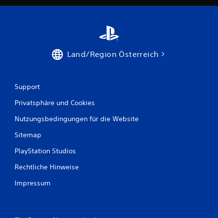
8
0
Land/Region Österreich
B
e
Support
w
Privatsphäre und Cookies
e
Nutzungsbedingungen für die Website
r
Sitemap
t
PlayStation Studios
u
Rechtliche Hinweise
n
Impressum
g