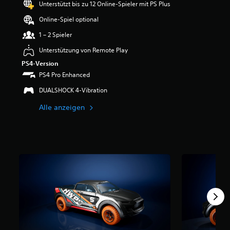
Unterstützt bis zu 12 Online-Spieler mit PS Plus
e
r
Online-Spiel optional
t
u
1 – 2 Spieler
n
Unterstützung von Remote Play
g
:
PS4-Version
4
PS4 Pro Enhanced
.
2
DUALSHOCK 4-Vibration
v
Alle anzeigen
o
n
5
S
t
e
r
n
e
n
a
u
s