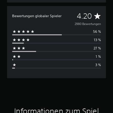
D
4.20
Bewertungen globaler Spieler
u
2980 Bewertungen
56 %
r
13 %
c
27 %
h
1 %
s
3 %
c
h
n
i
t
Informationen zum Spiel