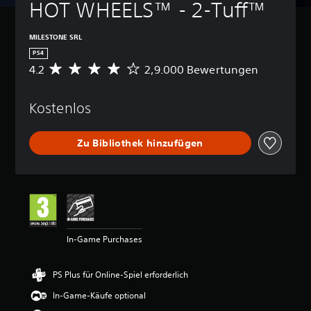
HOT WHEELS™ - 2-Tuff™
MILESTONE SRL
PS4
4.2
2,9.000 Bewertungen
D
u
r
Kostenlos
c
h
s
Zu Bibliothek hinzufügen
c
h
n
i
t
t
l
i
In-Game Purchases
c
h
e
PS Plus für Online-Spiel erforderlich
B
e
In-Game-Käufe optional
w