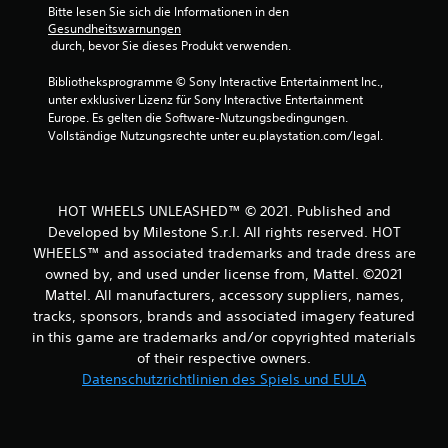
S
Bitte lesen Sie sich die Informationen in den 
Gesundheitswarnungen
t
 durch, bevor Sie dieses Produkt verwenden.
e
Bibliotheksprogramme © Sony Interactive Entertainment Inc., 
unter exklusiver Lizenz für Sony Interactive Entertainment 
r
Europe. Es gelten die Software-Nutzungsbedingungen. 
Vollständige Nutzungsrechte unter eu.playstation.com/legal.
n
e
HOT WHEELS UNLEASHED™ © 2021. Published and
n
Developed by Milestone S.r.l. All rights reserved. HOT
WHEELS™ and associated trademarks and trade dress are
a
owned by, and used under license from, Mattel. ©2021
Mattel. All manufacturers, accessory suppliers, names,
u
tracks, sponsors, brands and associated imagery featured
in this game are trademarks and/or copyrighted materials
s
of their respective owners.
2
Datenschutzrichtlinien des Spiels und EULA
9