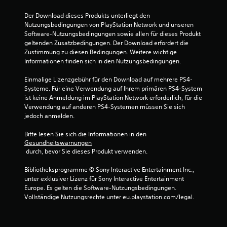
5
Der Download dieses Produkts unterliegt den 
Nutzungsbedingungen von PlayStation Network und unseren 
Software-Nutzungsbedingungen sowie allen für dieses Produkt 
S
geltenden Zusatzbedingungen. Der Download erfordert die 
Zustimmung zu diesen Bedingungen. Weitere wichtige 
t
Informationen finden sich in den Nutzungsbedingungen.
e
Einmalige Lizenzgebühr für den Download auf mehrere PS4-
Systeme. Für eine Verwendung auf Ihrem primären PS4-System 
r
ist keine Anmeldung im PlayStation Network erforderlich, für die 
Verwendung auf anderen PS4-Systemen müssen Sie sich 
n
jedoch anmelden.
e
Bitte lesen Sie sich die Informationen in den 
Gesundheitswarnungen
 durch, bevor Sie dieses Produkt verwenden.
n
Bibliotheksprogramme © Sony Interactive Entertainment Inc., 
a
unter exklusiver Lizenz für Sony Interactive Entertainment 
Europe. Es gelten die Software-Nutzungsbedingungen. 
u
Vollständige Nutzungsrechte unter eu.playstation.com/legal.
s