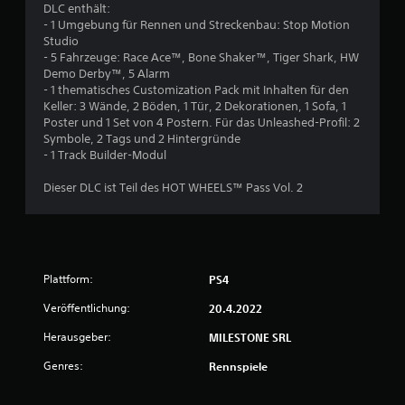
t
DLC enthält:
- 1 Umgebung für Rennen und Streckenbau: Stop Motion
u
Studio
- 5 Fahrzeuge: Race Ace™, Bone Shaker™, Tiger Shark, HW
Demo Derby™, 5 Alarm
n
- 1 thematisches Customization Pack mit Inhalten für den
Keller: 3 Wände, 2 Böden, 1 Tür, 2 Dekorationen, 1 Sofa, 1
g
Poster und 1 Set von 4 Postern. Für das Unleashed-Profil: 2
Symbole, 2 Tags und 2 Hintergründe
:
- 1 Track Builder-Modul
3
Dieser DLC ist Teil des HOT WHEELS™ Pass Vol. 2
.
6
8
Plattform:
PS4
Veröffentlichung:
v
20.4.2022
Herausgeber:
MILESTONE SRL
o
Genres:
Rennspiele
n