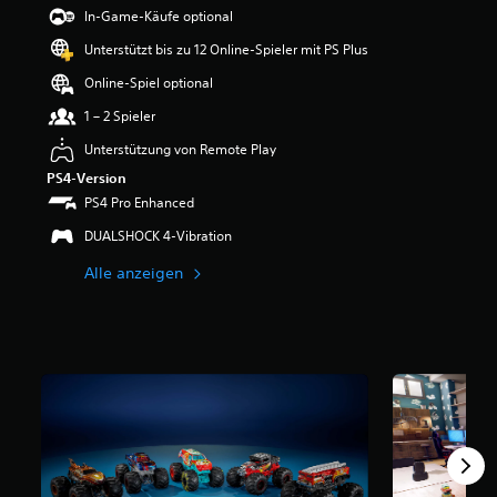
e
In-Game-Käufe optional
w
Unterstützt bis zu 12 Online-Spieler mit PS Plus
e
r
Online-Spiel optional
t
u
1 – 2 Spieler
n
Unterstützung von Remote Play
g
:
PS4-Version
3
PS4 Pro Enhanced
.
6
DUALSHOCK 4-Vibration
8
Alle anzeigen
v
o
n
5
S
t
e
r
n
e
n