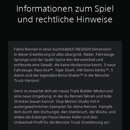
t
Informationen zum Spiel
t
und rechtliche Hinweise
l
i
c
Fahre Rennen in einer buchstäblich RIESIGEN Dimension!
In dieser Erweiterung ist alles übergroß: Räder, Fahrzeuge,
h
Sprünge und der Spaß! Spüre den Nervenkitzel und
entfessele eine Gewalt, die keine Hindernisse kennt. 5 neue
e
Fahrzeuge: Race Ace™, Tiger Shark, HW Demo Derby™, 5
Alarm und der legendäre Bone Shaker™ in der Monster
B
Truck-Version!
e
Denn es erwartet dich ein neues Track Builder-Modul und
eine neue Umgebung, in der du Rennen fahren und tolle
w
Strecken bauen kannst: Stop Motion Studio mit 4
außergewöhnlichen Szenarien für deine Rennen. Kämpfe
e
dich durch den Dschungel, den Steinbruch, die Wüste, und
erlebe die Eisberge! Passe deinen Keller und dein
r
Unleashed-Profil für die Monster Truck-Erweiterung an!