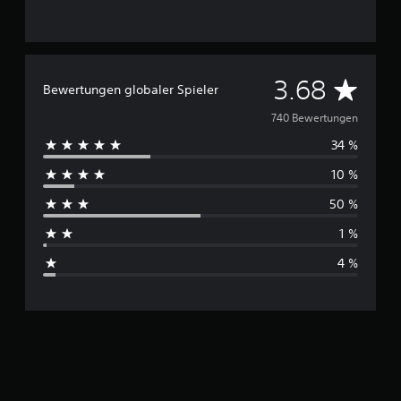
D
3.68
Bewertungen globaler Spieler
u
740 Bewertungen
34 %
r
10 %
c
50 %
h
1 %
s
4 %
c
h
n
i