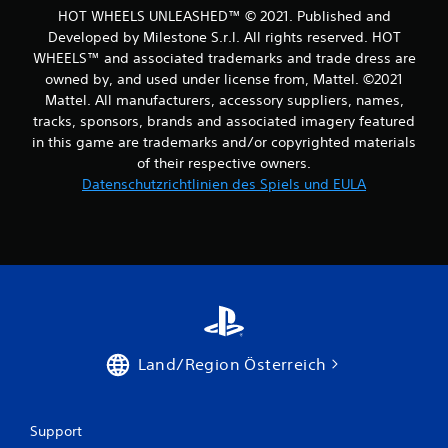
7
HOT WHEELS UNLEASHED™ © 2021. Published and
Developed by Milestone S.r.l. All rights reserved. HOT
4
WHEELS™ and associated trademarks and trade dress are
0
owned by, and used under license from, Mattel. ©2021
Mattel. All manufacturers, accessory suppliers, names,
tracks, sponsors, brands and associated imagery featured
in this game are trademarks and/or copyrighted materials
B
of their respective owners.
Datenschutzrichtlinien des Spiels und EULA
e
w
e
r
t
Land/Region Österreich
u
n
Support