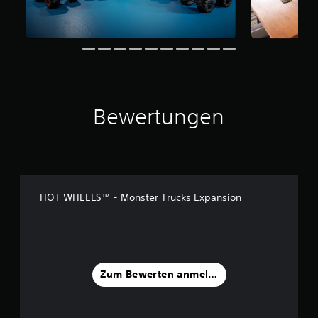
a
u
s
7
4
0
B
Bewertungen
e
w
e
r
t
u
n
HOT WHEELS™ - Monster Trucks Expansion
g
e
n
Zum Bewerten anmelden