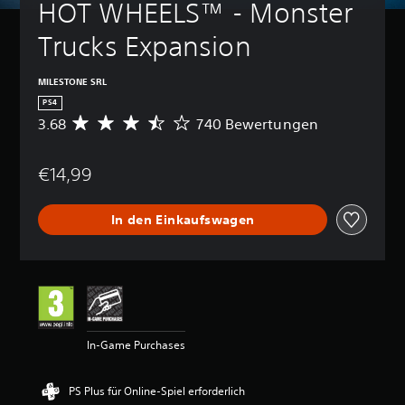
HOT WHEELS™ - Monster 
Trucks Expansion
MILESTONE SRL
PS4
3.68
740 Bewertungen
D
u
r
€14,99
c
h
s
In den Einkaufswagen
c
h
n
i
t
t
l
i
In-Game Purchases
c
h
e
PS Plus für Online-Spiel erforderlich
B