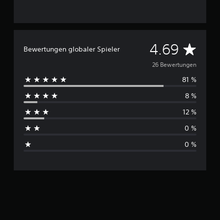
D
4.69
Bewertungen globaler Spieler
u
26 Bewertungen
81 %
r
8 %
c
12 %
h
0 %
s
0 %
c
h
n
i