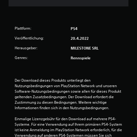
t
u
n
Plattform:
PS4
g
Veröffentlichung:
20.4.2022
:
Herausgeber:
MILESTONE SRL
Genres:
Rennspiele
4
.
Der Download dieses Produkts unterliegt den 
6
Nutzungsbedingungen von PlayStation Network und unseren 
Software-Nutzungsbedingungen sowie allen für dieses Produkt 
9
geltenden Zusatzbedingungen. Der Download erfordert die 
Zustimmung zu diesen Bedingungen. Weitere wichtige 
v
Informationen finden sich in den Nutzungsbedingungen.
o
Einmalige Lizenzgebühr für den Download auf mehrere PS4-
Systeme. Für eine Verwendung auf Ihrem primären PS4-System 
n
ist keine Anmeldung im PlayStation Network erforderlich, für die 
Verwendung auf anderen PS4-Systemen müssen Sie sich 