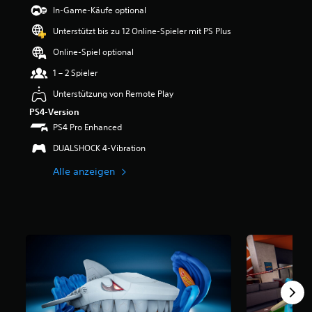
e
In-Game-Käufe optional
w
Unterstützt bis zu 12 Online-Spieler mit PS Plus
e
r
Online-Spiel optional
t
u
1 – 2 Spieler
n
Unterstützung von Remote Play
g
:
PS4-Version
4
PS4 Pro Enhanced
.
6
DUALSHOCK 4-Vibration
9
Alle anzeigen
v
o
n
5
S
t
e
r
n
e
n