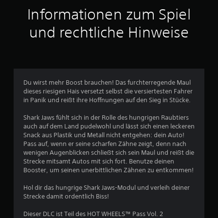
t
Informationen zum Spiel
t
und rechtliche Hinweise
l
i
c
Du wirst mehr Boost brauchen! Das furchterregende Maul
dieses riesigen Hais versetzt selbst die versiertesten Fahrer
h
in Panik und reißt ihre Hoffnungen auf den Sieg in Stücke.
e
Shark Jaws fühlt sich in der Rolle des hungrigen Raubtiers
auch auf dem Land pudelwohl und lässt sich einen leckeren
B
Snack aus Plastik und Metall nicht entgehen: dein Auto!
Pass auf, wenn er seine scharfen Zähne zeigt, denn nach
e
wenigen Augenblicken schließt sich sein Maul und reißt die
Strecke mitsamt Autos mit sich fort. Benutze deinen
w
Booster, um seinen unerbittlichen Zähnen zu entkommen!
e
Hol dir das hungrige Shark Jaws-Modul und verleih deiner
Strecke damit ordentlich Biss!
r
Dieser DLC ist Teil des HOT WHEELS™ Pass Vol. 2