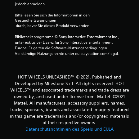
5
jedoch anmelden.
Bitte lesen Sie sich die Informationen in den 
Gesundheitswarnungen
S
 durch, bevor Sie dieses Produkt verwenden.
t
Bibliotheksprogramme © Sony Interactive Entertainment Inc., 
unter exklusiver Lizenz für Sony Interactive Entertainment 
e
Europe. Es gelten die Software-Nutzungsbedingungen. 
Vollständige Nutzungsrechte unter eu.playstation.com/legal.
r
n
HOT WHEELS UNLEASHED™ © 2021. Published and
e
Developed by Milestone S.r.l. All rights reserved. HOT
WHEELS™ and associated trademarks and trade dress are
n
owned by, and used under license from, Mattel. ©2021
Mattel. All manufacturers, accessory suppliers, names,
a
tracks, sponsors, brands and associated imagery featured
in this game are trademarks and/or copyrighted materials
u
of their respective owners.
s
Datenschutzrichtlinien des Spiels und EULA