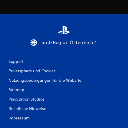
2
6
B
Land/Region Österreich
e
w
Support
e
Privatsphäre und Cookies
r
Nutzungsbedingungen für die Website
t
Sitemap
u
PlayStation Studios
n
Rechtliche Hinweise
g
Impressum