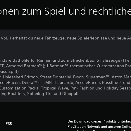
onen zum Spiel und rechtlich
l. 1 erhältst du neue Fahrzeuge, neue Spielerlebnisse und neue A
endäre Bathöhle für Rennen und zum Streckenbau; 5 Fahrzeuge (The 
T, Armored Batman™); 1 Batman™-thematisches Customization Pack
use Split)
 Unleashed Edition, Street Fighter M. Bison, Superman™, Aston Mart
eleRacers Deora™ II, TMNT Leonardo, AcceleRacers Bassline™ u
ustomization Packs: Tropical Wave, Pink Fashion und Holiday Seas
ling Boulders, Spinning Tire und Dinopult
Der Download dieses Produkts unterli
PS5
PlayStation Network und unseren Soft