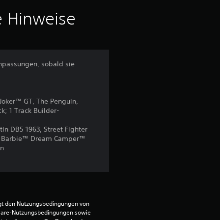
i
e Hinweise
t
t
npassungen, sobald sie
l
i
Joker™ GT, The Penguin,
; 1 Track Builder-
c
in DB5 1963, Street Fighter
h
nd Barbie™ Dream Camper™
on
e
B
e
egt den Nutzungsbedingungen von 
ware-Nutzungsbedingungen sowie 