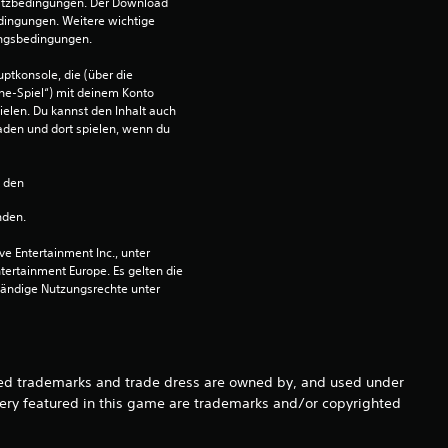
w
satzbedingungen. Der Download 
dingungen. Weitere wichtige 
e
ungsbedingungen.
ptkonsole, die (über die 
r
ne-Spiel“) mit deinem Konto 
ielen. Du kannst den Inhalt auch 
t
den und dort spielen, wenn du 
u
n den 
n
nden.
g
 Entertainment Inc., unter 
ntertainment Europe. Es gelten die 
ändige Nutzungsrechte unter 
:
4
.
d trademarks and trade dress are owned by, and used under
gery featured in this game are trademarks and/or copyrighted
6