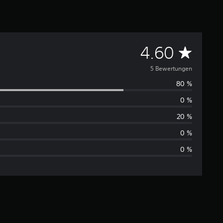
D
4.60
u
5 Bewertungen
80 %
r
0 %
c
20 %
h
0 %
0 %
s
c
h
n