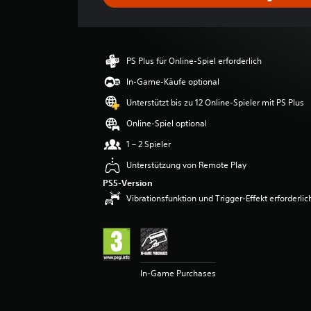
c
h
n
i
t
PS Plus für Online-Spiel erforderlich
t
l
In-Game-Käufe optional
i
Unterstützt bis zu 12 Online-Spieler mit PS Plus
c
h
Online-Spiel optional
e
1 – 2 Spieler
B
e
Unterstützung von Remote Play
w
PS5-Version
e
Vibrationsfunktion und Trigger-Effekt erforderlic
r
t
u
n
g
:
In-Game Purchases
4
.
6