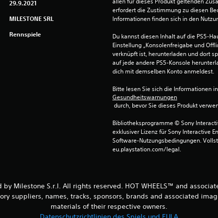
allen für dieses Produkt geltenden Zu
29.9.2021
erfordert die Zustimmung zu diesen Be
MILESTONE SRL
Informationen finden sich in den Nutz
Rennspiele
Du kannst diesen Inhalt auf die PS5-Hau
Einstellung „Konsolenfreigabe und Offli
verknüpft ist, herunterladen und dort sp
auf jede andere PS5-Konsole herunterla
dich mit demselben Konto anmeldest.
Bitte lesen Sie sich die Informationen i
Gesundheitswarnungen
 durch, bevor Sie dieses Produkt verwe
Bibliotheksprogramme © Sony Interactive
exklusiver Lizenz für Sony Interactive E
Software-Nutzungsbedingungen. Vollst
eu.playstation.com/legal.
 Milestone S.r.l. All rights reserved. HOT WHEELS™ and associate
ssory suppliers, names, tracks, sponsors, brands and associated ima
materials of their respective owners.
Datenschutzrichtlinien des Spiels und EULA