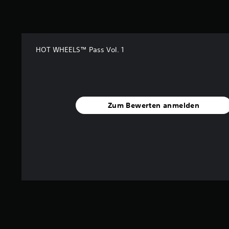
n
g
e
n
HOT WHEELS™ Pass Vol. 1
Zum Bewerten anmelden