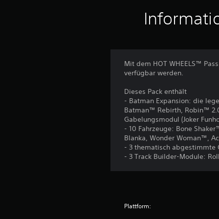
Informati
Mit dem HOT WHEELS™ Pass Vo
verfügbar werden.
Dieses Pack enthält
- Batman Expansion: die leg
Batman™ Rebirth, Robin™ 2.0
Gabelungsmodul (Joker Funho
- 10 Fahrzeuge: Bone Shaker™
Blanka, Wonder Woman™, Acc
- 3 thematisch abgestimmte C
- 3 Track Builder-Module: Rol
Plattform: