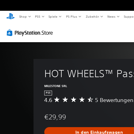
Shop
PS5
Spiele
PS Plus
Zubehör
News
Suppo
HOT WHEELS™ Pass 
MILESTONE SRL
PS5
4.6
5 Bewertungen
D
u
r
€29,99
c
h
s
In den Einkaufswagen