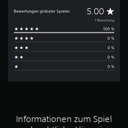
D
5.00
Bewertungen globaler Spieler
u
1 Bewertung
100 %
r
0 %
c
0 %
h
0 %
s
0 %
c
h
n
i
t
Informationen zum Spiel
t