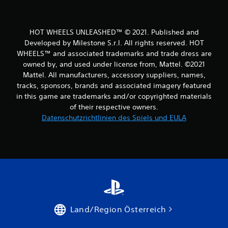
e
r
HOT WHEELS UNLEASHED™ © 2021. Published and
Developed by Milestone S.r.l. All rights reserved. HOT
t
WHEELS™ and associated trademarks and trade dress are
u
owned by, and used under license from, Mattel. ©2021
Mattel. All manufacturers, accessory suppliers, names,
n
tracks, sponsors, brands and associated imagery featured
in this game are trademarks and/or copyrighted materials
g
of their respective owners.
Datenschutzrichtlinien des Spiels und EULA
e
n
Land/Region Österreich