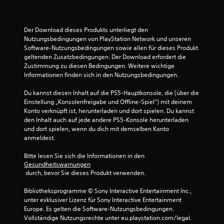
r
n
Der Download dieses Produkts unterliegt den 
Nutzungsbedingungen von PlayStation Network und unseren 
e
Software-Nutzungsbedingungen sowie allen für dieses Produkt 
geltenden Zusatzbedingungen. Der Download erfordert die 
n
Zustimmung zu diesen Bedingungen. Weitere wichtige 
Informationen finden sich in den Nutzungsbedingungen.
a
Du kannst diesen Inhalt auf die PS5-Hauptkonsole, die (über die 
u
Einstellung „Konsolenfreigabe und Offline-Spiel“) mit deinem 
Konto verknüpft ist, herunterladen und dort spielen. Du kannst 
s
den Inhalt auch auf jede andere PS5-Konsole herunterladen 
und dort spielen, wenn du dich mit demselben Konto 
anmeldest.
1
Bitte lesen Sie sich die Informationen in den 
Gesundheitswarnungen
 durch, bevor Sie dieses Produkt verwenden.
B
Bibliotheksprogramme © Sony Interactive Entertainment Inc., 
e
unter exklusiver Lizenz für Sony Interactive Entertainment 
Europe. Es gelten die Software-Nutzungsbedingungen. 
w
Vollständige Nutzungsrechte unter eu.playstation.com/legal.