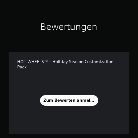
1
B
e
w
Bewertungen
e
r
t
u
n
g
HOT WHEELS™ - Holiday Season Customization
e
Pack
n
Zum Bewerten anmelden