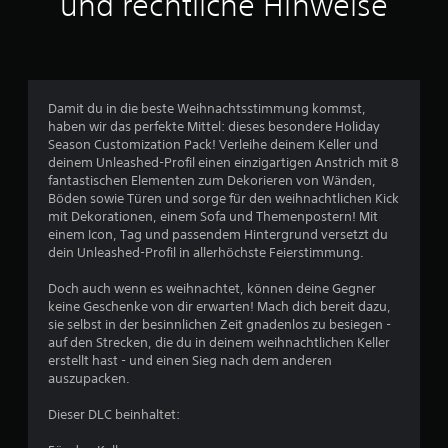
und rechtliche Hinweise
l
i
c
Damit du in die beste Weihnachtsstimmung kommst,
haben wir das perfekte Mittel: dieses besondere Holiday
h
Season Customization Pack! Verleihe deinem Keller und
deinem Unleashed-Profil einen einzigartigen Anstrich mit 8
e
fantastischen Elementen zum Dekorieren von Wänden,
Böden sowie Türen und sorge für den weihnachtlichen Kick
B
mit Dekorationen, einem Sofa und Themenpostern! Mit
einem Icon, Tag und passendem Hintergrund versetzt du
e
dein Unleashed-Profil in allerhöchste Feierstimmung.
w
Doch auch wenn es weihnachtet, können deine Gegner
keine Geschenke von dir erwarten! Mach dich bereit dazu,
e
sie selbst in der besinnlichen Zeit gnadenlos zu besiegen -
auf den Strecken, die du in deinem weihnachtlichen Keller
r
erstellt hast - und einen Sieg nach dem anderen
auszupacken.
t
Dieser DLC beinhaltet:
u