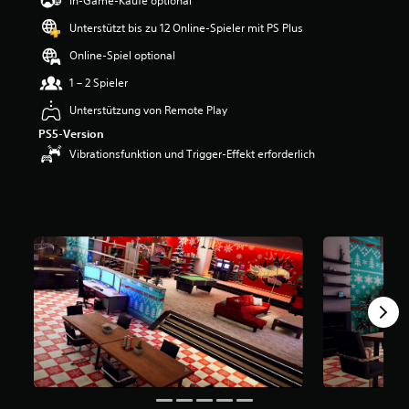
In-Game-Käufe optional
w
Unterstützt bis zu 12 Online-Spieler mit PS Plus
e
r
Online-Spiel optional
t
u
1 – 2 Spieler
n
Unterstützung von Remote Play
g
:
PS5-Version
5
Vibrationsfunktion und Trigger-Effekt erforderlich
v
o
n
5
S
t
e
r
n
e
n
a
u
s