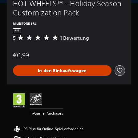
HOT WHEELS™ - Holiday Season 
Customization Pack
MILESTONE SRL
PS5
5
1 Bewertung
D
u
r
€0,99
c
h
s
In den Einkaufswagen
c
h
n
i
t
t
l
i
In-Game Purchases
c
h
e
PS Plus für Online-Spiel erforderlich
B
e