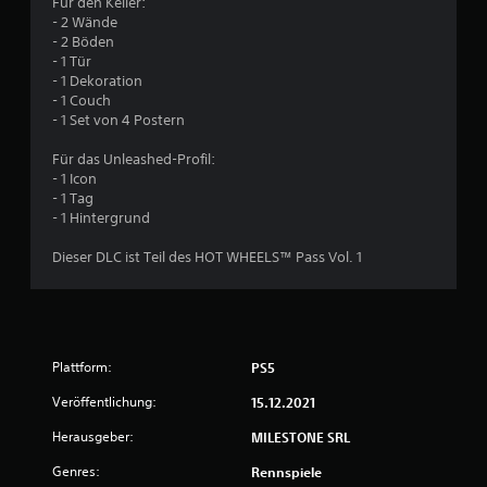
Für den Keller:
- 2 Wände
n
- 2 Böden
- 1 Tür
g
- 1 Dekoration
- 1 Couch
:
- 1 Set von 4 Postern
1
Für das Unleashed-Profil:
- 1 Icon
v
- 1 Tag
- 1 Hintergrund
o
Dieser DLC ist Teil des HOT WHEELS™ Pass Vol. 1
n
5
Plattform:
PS5
S
Veröffentlichung:
15.12.2021
t
Herausgeber:
MILESTONE SRL
e
Genres:
Rennspiele