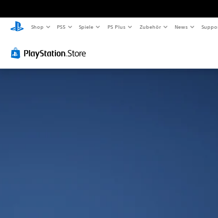
Shop
PS5
Spiele
PS Plus
Zubehör
News
Suppo