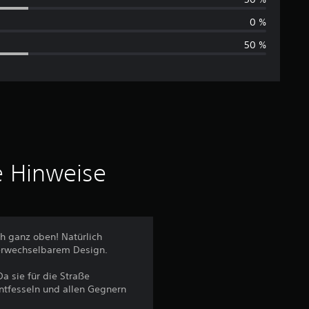
h
0 %
50 %
s
c
h
n
i
e Hinweise
t
t
h ganz oben! Natürlich
verwechselbarem Design.
l
Da sie für die Straße
i
entfesseln und allen Gegnern