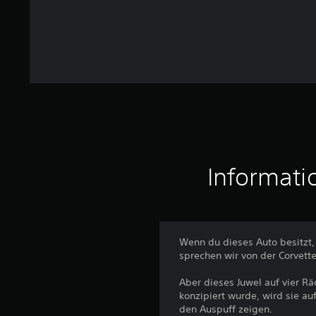
g
e
n
Informati
Wenn du dieses Auto besitzt
sprechen wir von der Corvett
Aber dieses Juwel auf vier Räd
konzipiert wurde, wird sie au
den Auspuff zeigen.