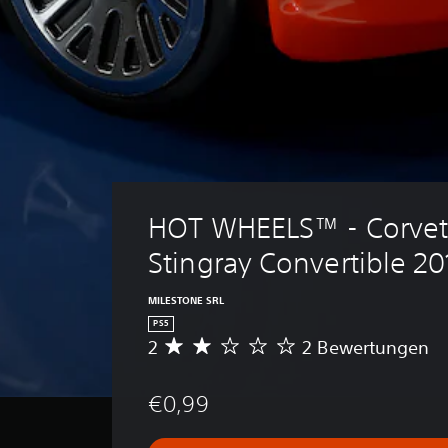
HOT WHEELS™ - Corvet
Stingray Convertible 20
MILESTONE SRL
PS5
2
2 Bewertungen
D
u
r
€0,99
c
h
s