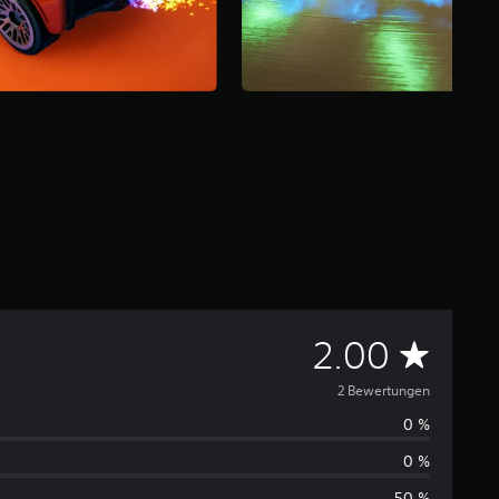
D
2.00
u
2 Bewertungen
0 %
r
0 %
c
50 %