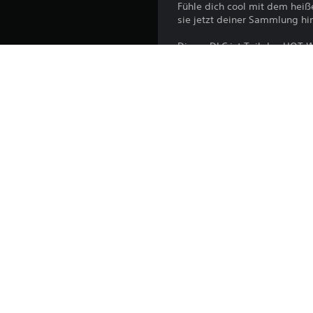
Fühle dich cool mit dem heiße
sie jetzt deiner Sammlung hi
Dieser DLC ist Teil des HOT 
Plattform:
Veröffentlichung:
Herausgeber:
Genres: