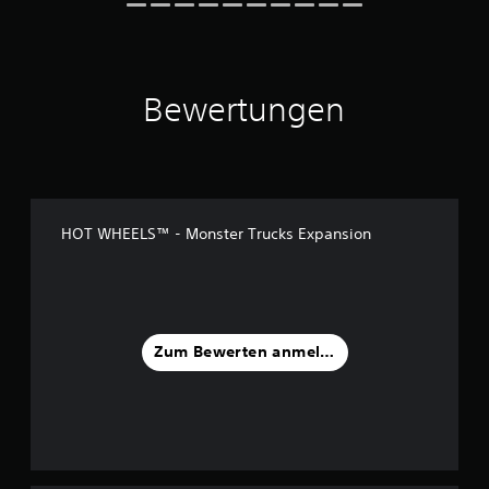
7
B
e
w
Bewertungen
e
r
t
u
n
g
HOT WHEELS™ - Monster Trucks Expansion
e
n
Zum Bewerten anmelden