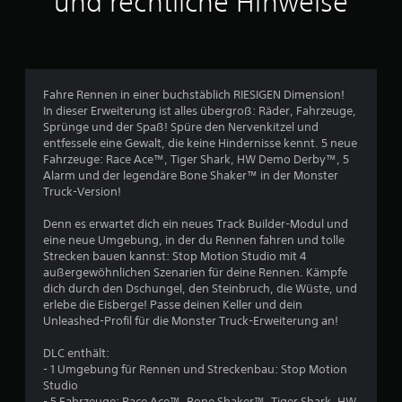
und rechtliche Hinweise
l
i
c
Fahre Rennen in einer buchstäblich RIESIGEN Dimension!
In dieser Erweiterung ist alles übergroß: Räder, Fahrzeuge,
h
Sprünge und der Spaß! Spüre den Nervenkitzel und
entfessele eine Gewalt, die keine Hindernisse kennt. 5 neue
e
Fahrzeuge: Race Ace™, Tiger Shark, HW Demo Derby™, 5
Alarm und der legendäre Bone Shaker™ in der Monster
B
Truck-Version!
e
Denn es erwartet dich ein neues Track Builder-Modul und
eine neue Umgebung, in der du Rennen fahren und tolle
w
Strecken bauen kannst: Stop Motion Studio mit 4
außergewöhnlichen Szenarien für deine Rennen. Kämpfe
e
dich durch den Dschungel, den Steinbruch, die Wüste, und
erlebe die Eisberge! Passe deinen Keller und dein
r
Unleashed-Profil für die Monster Truck-Erweiterung an!
t
DLC enthält:
- 1 Umgebung für Rennen und Streckenbau: Stop Motion
u
Studio
- 5 Fahrzeuge: Race Ace™, Bone Shaker™, Tiger Shark, HW