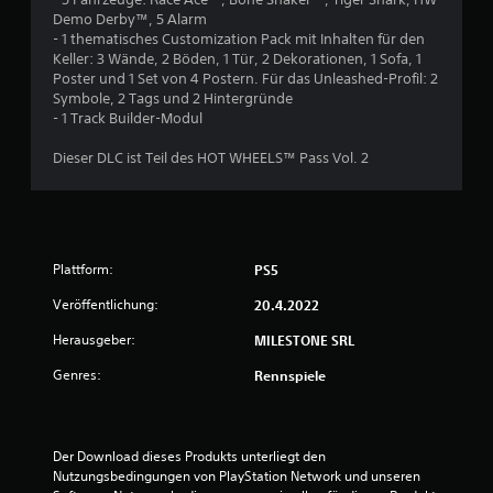
Demo Derby™, 5 Alarm
n
- 1 thematisches Customization Pack mit Inhalten für den
Keller: 3 Wände, 2 Böden, 1 Tür, 2 Dekorationen, 1 Sofa, 1
g
Poster und 1 Set von 4 Postern. Für das Unleashed-Profil: 2
Symbole, 2 Tags und 2 Hintergründe
:
- 1 Track Builder-Modul
3
Dieser DLC ist Teil des HOT WHEELS™ Pass Vol. 2
v
o
n
Plattform:
PS5
Veröffentlichung:
5
20.4.2022
Herausgeber:
MILESTONE SRL
Genres:
Rennspiele
S
t
Der Download dieses Produkts unterliegt den 
e
Nutzungsbedingungen von PlayStation Network und unseren 