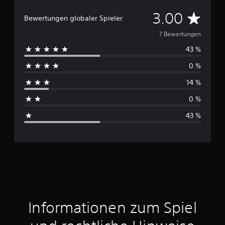
D
3.00
Bewertungen globaler Spieler
u
7 Bewertungen
43 %
r
0 %
c
14 %
h
0 %
s
43 %
c
h
n
i
t
Informationen zum Spiel
t