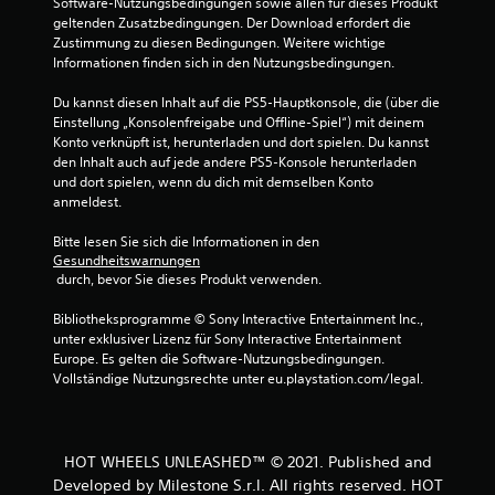
Software-Nutzungsbedingungen sowie allen für dieses Produkt 
r
geltenden Zusatzbedingungen. Der Download erfordert die 
Zustimmung zu diesen Bedingungen. Weitere wichtige 
n
Informationen finden sich in den Nutzungsbedingungen.
e
Du kannst diesen Inhalt auf die PS5-Hauptkonsole, die (über die 
Einstellung „Konsolenfreigabe und Offline-Spiel“) mit deinem 
n
Konto verknüpft ist, herunterladen und dort spielen. Du kannst 
den Inhalt auch auf jede andere PS5-Konsole herunterladen 
a
und dort spielen, wenn du dich mit demselben Konto 
anmeldest.
u
Bitte lesen Sie sich die Informationen in den 
Gesundheitswarnungen
s
 durch, bevor Sie dieses Produkt verwenden.
7
Bibliotheksprogramme © Sony Interactive Entertainment Inc., 
unter exklusiver Lizenz für Sony Interactive Entertainment 
Europe. Es gelten die Software-Nutzungsbedingungen. 
Vollständige Nutzungsrechte unter eu.playstation.com/legal.
B
e
HOT WHEELS UNLEASHED™ © 2021. Published and
w
Developed by Milestone S.r.l. All rights reserved. HOT