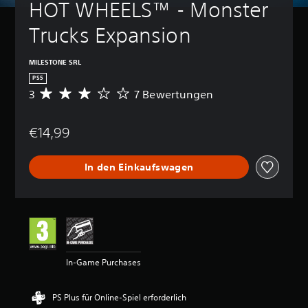
HOT WHEELS™ - Monster 
Trucks Expansion
MILESTONE SRL
PS5
3
7 Bewertungen
D
u
r
€14,99
c
h
s
In den Einkaufswagen
c
h
n
i
t
t
l
i
In-Game Purchases
c
h
e
PS Plus für Online-Spiel erforderlich
B