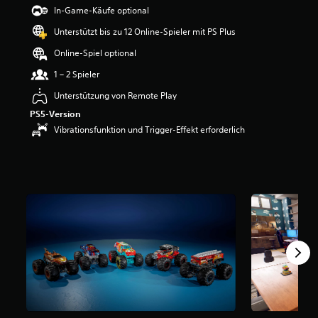
e
In-Game-Käufe optional
w
Unterstützt bis zu 12 Online-Spieler mit PS Plus
e
r
Online-Spiel optional
t
u
1 – 2 Spieler
n
Unterstützung von Remote Play
g
:
PS5-Version
3
Vibrationsfunktion und Trigger-Effekt erforderlich
v
o
n
5
S
t
e
r
n
e
n
a
u
s