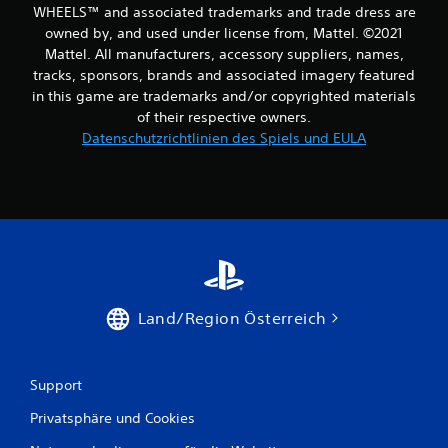
e
WHEELS™ and associated trademarks and trade dress are
owned by, and used under license from, Mattel. ©2021
r
Mattel. All manufacturers, accessory suppliers, names,
tracks, sponsors, brands and associated imagery featured
t
in this game are trademarks and/or copyrighted materials
of their respective owners.
u
Datenschutzrichtlinien des Spiels und EULA
n
g
e
n
Land/Region Österreich
Support
Privatsphäre und Cookies