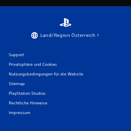
e
r
t
Land/Region Österreich
u
n
Support
g
Privatsphäre und Cookies
e
Nutzungsbedingungen für die Website
n
Sitemap
PlayStation Studios
Rechtliche Hinweise
Impressum