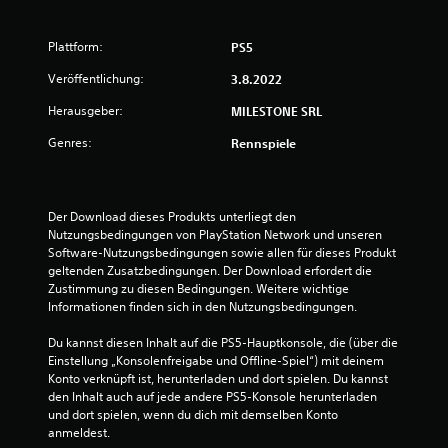
n
Plattform:
PS5
g
Veröffentlichung:
3.8.2022
:
Herausgeber:
MILESTONE SRL
2
Genres:
Rennspiele
v
o
Der Download dieses Produkts unterliegt den 
Nutzungsbedingungen von PlayStation Network und unseren 
n
Software-Nutzungsbedingungen sowie allen für dieses Produkt 
geltenden Zusatzbedingungen. Der Download erfordert die 
5
Zustimmung zu diesen Bedingungen. Weitere wichtige 
Informationen finden sich in den Nutzungsbedingungen.
Du kannst diesen Inhalt auf die PS5-Hauptkonsole, die (über die 
S
Einstellung „Konsolenfreigabe und Offline-Spiel“) mit deinem 
Konto verknüpft ist, herunterladen und dort spielen. Du kannst 
t
den Inhalt auch auf jede andere PS5-Konsole herunterladen 
und dort spielen, wenn du dich mit demselben Konto 
e
anmeldest.