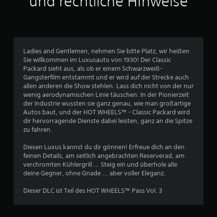
und rechtliche Hinweise
l
i
c
Ladies and Gentlemen, nehmen Sie bitte Platz, wir heißen
Sie willkommen im Luxusauto von 1930! Der Classic
h
Packard sieht aus, als ob er einem Schwarzweiß-
Gangsterfilm entstammt und er wird auf der Strecke auch
e
allen anderen die Show stehlen. Lass dich nicht von der nur
wenig aerodynamischen Linie täuschen: In der Pionierzeit
B
der Industrie wussten sie ganz genau, wie man großartige
Autos baut, und der HOT WHEELS™ - Classic Packard wird
e
dir hervorragende Dienste dabei leisten, ganz an die Spitze
zu fahren.
w
Diesen Luxus kannst du dir gönnen! Erfreue dich an den
e
feinen Details, am seitlich angebrachten Reserverad, am
verchromten Kühlergrill ... Steig ein und überhole alle
r
deine Gegner, ohne Gnade ... aber voller Eleganz.
t
Dieser DLC ist Teil des HOT WHEELS™ Pass Vol. 3
u