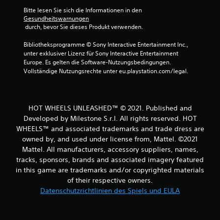
r
Bitte lesen Sie sich die Informationen in den 
Gesundheitswarnungen
n
 durch, bevor Sie dieses Produkt verwenden.
e
Bibliotheksprogramme © Sony Interactive Entertainment Inc., 
unter exklusiver Lizenz für Sony Interactive Entertainment 
n
Europe. Es gelten die Software-Nutzungsbedingungen. 
Vollständige Nutzungsrechte unter eu.playstation.com/legal.
a
u
HOT WHEELS UNLEASHED™ © 2021. Published and
s
Developed by Milestone S.r.l. All rights reserved. HOT
WHEELS™ and associated trademarks and trade dress are
2
owned by, and used under license from, Mattel. ©2021
Mattel. All manufacturers, accessory suppliers, names,
tracks, sponsors, brands and associated imagery featured
in this game are trademarks and/or copyrighted materials
B
of their respective owners.
e
Datenschutzrichtlinien des Spiels und EULA
w