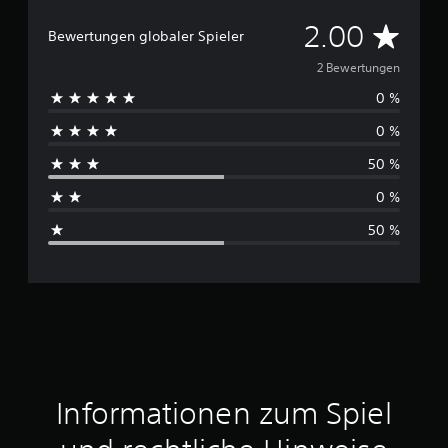
D
2.00
Bewertungen globaler Spieler
u
2 Bewertungen
0 %
r
0 %
c
50 %
h
0 %
s
50 %
c
h
n
i
t
Informationen zum Spiel
t