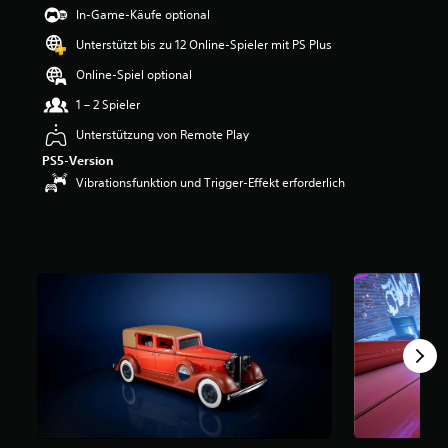
e
In-Game-Käufe optional
w
Unterstützt bis zu 12 Online-Spieler mit PS Plus
e
r
Online-Spiel optional
t
u
1 – 2 Spieler
n
Unterstützung von Remote Play
g
:
PS5-Version
2
Vibrationsfunktion und Trigger-Effekt erforderlich
v
o
n
5
S
t
e
r
n
e
n
a
u
s