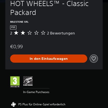
HOT WHEELS™ - Classic 
Packard
MILESTONE SRL
PS5
2
2 Bewertungen
D
u
r
€0,99
c
h
s
In den Einkaufswagen
c
h
n
i
t
t
l
i
In-Game Purchases
c
h
e
PS Plus für Online-Spiel erforderlich
B