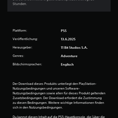
e
i
e
f
Stunden.
n
B
n
f
e
e
d
w
e
l
s
.
k
e
c
t
e
g
h
e
T
u
Plattform:
n
PS5
,
r
a
n
e
d
f
g
Veröffentlichung:
13.6.2025
i
l
t
e
e
e
l
Herausgeber:
11 Bit Studios S.A.
n
l
z
u
e
d
n
u
Genres:
Adventure
T
e
f
S
n
r
a
Bildschirmsprachen:
ü
Englisch
i
S
s
c
r
g
t
t
h
H
e
e
t
ö
e
u
n
i
Der Download dieses Produkts unterliegt den PlayStation-
r
e
r
Nutzungsbedingungen und unseren Software-
b
n
r
g
r
Nutzungsbedingungen sowie allen für dieses Produkt geltenden 
e
e
e
i
Zusatzbedingungen. Der Download erfordert die Zustimmung 
d
l
s
t
zu diesen Bedingungen. Weitere wichtige Informationen finden 
i
e
c
a
sich in den Nutzungsbedingungen.
m
e
h
t
e
n
i
Du kannst diesen Inhalt auf die PS5-Hauptkonsole, die (über die 
ä