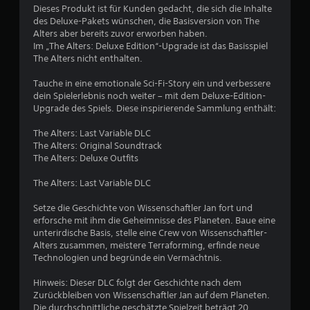
s
c
m
o
Dieses Produkt ist für Kunden gedacht, die sich die Inhalte
e
o
o
k
e
h
des Deluxe-Pakets wünschen, die Basisversion von The
m
d
b
n
n
Alters aber bereits zuvor erworben haben.
r
m
a
e
e
t
Im „The Alters: Deluxe Edition“-Upgrade ist das Basisspiel
e
s
w
K
ü
The Alters nicht enthalten.
n
n
s
e
a
b
s
s
g
m
Tauche in eine emotionale Sci-Fi-Story ein und verbessere
e
e
c
i
u
e
dein Spielerlebnis noch weiter – mit dem Deluxe-Edition-
h
r
e
n
r
Upgrade des Spiels. Diese inspirierende Sammlung enthält:
e
n
l
g
s
a
i
e
e
i
b
The Alters: Last Variable DLC
n
a
i
n
c
e
The Alters: Original Soundtrack
e
c
.
h
w
The Alters: Deluxe Outfits
n
h
u
e
t
.
t
g
S
The Alters: Last Variable DLC
D
e
s
u
p
u
r
n
Setze die Geschichte von Wissenschaftler Jan fort und
i
k
z
7
g
erforsche mit ihm die Geheimnisse des Planeten. Baue eine
a
e
u
e
unterirdische Basis, stelle eine Crew von Wissenschaftler-
n
l
l
8
n
Alters zusammen, meistere Terraforming, erfinde neue
n
e
b
o
Technologien und begründe ein Vermächtnis.
s
s
a
d
t
e
r
e
Hinweis: Dieser DLC folgt der Geschichte nach dem
d
n
B
r
o
Zurückbleiben von Wissenschaftler Jan auf dem Planeten.
i
s
E
h
Die durchschnittliche geschätzte Spielzeit beträgt 20