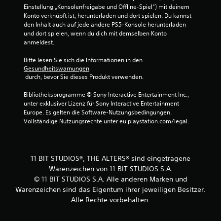
n
u
o
Einstellung „Konsolenfreigabe und Offline-Spiel“) mit deinem 
d
t
n
n
Konto verknüpft ist, herunterladen und dort spielen. Du kannst 
i
e
g
e
den Inhalt auch auf jede andere PS5-Konsole herunterladen 
g
d
n
und dort spielen, wenn du dich mit demselben Konto 
e
e
t
f
anmeldest.
n
s
e
ü
S
D
(
h
Bitte lesen Sie sich die Informationen in den 
p
u
e
Gesundheitswarnungen
r
i
k
 durch, bevor Sie dieses Produkt verwenden.
i
e
e
a
n
n
l
n
Bibliotheksprogramme © Sony Interactive Entertainment Inc., 
k
f
s
n
unter exklusiver Lizenz für Sony Interactive Entertainment 
ö
a
j
s
Europe. Es gelten die Software-Nutzungsbedingungen. 
n
c
e
t
Vollständige Nutzungsrechte unter eu.playstation.com/legal.
n
d
h
d
t
e
a
)
e
r
s
n
W
z
S
,
ä
11 BIT STUDIOS®, THE ALTERS® sind eingetragene
e
p
s
h
Warenzeichen von 11 BIT STUDIOS S.A.
i
i
p
r
© 11 BIT STUDIOS S.A. Alle anderen Marken und
t
e
i
e
e
l
Warenzeichen sind das Eigentum ihrer jeweiligen Besitzer.
e
n
i
s
Alle Rechte vorbehalten.
l
d
n
p
e
d
s
i
n
e