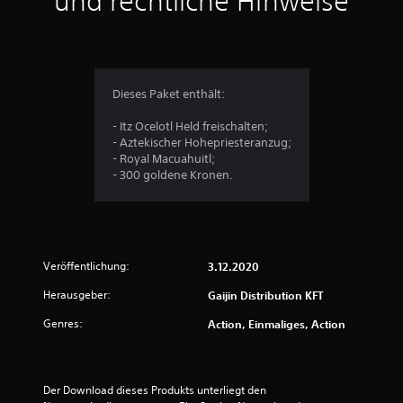
und rechtliche Hinweise
l
i
c
Dieses Paket enthält:
h
- Itz Ocelotl Held freischalten;
- Aztekischer Hohepriesteranzug;
e
- Royal Macuahuitl;
- 300 goldene Kronen.
B
e
w
Veröffentlichung:
3.12.2020
e
Herausgeber:
Gaijin Distribution KFT
r
Genres:
Action, Einmaliges, Action
t
u
Der Download dieses Produkts unterliegt den 