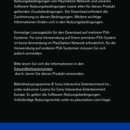
Nutzungsbedingungen von PlayStation Network und unseren 
n
Software-Nutzungsbedingungen sowie allen für dieses Produkt 
geltenden Zusatzbedingungen. Der Download erfordert die 
g
Zustimmung zu diesen Bedingungen. Weitere wichtige 
Informationen finden sich in den Nutzungsbedingungen.
:
Einmalige Lizenzgebühr für den Download auf mehrere PS4-
5
Systeme. Für eine Verwendung auf Ihrem primären PS4-System 
ist keine Anmeldung im PlayStation Network erforderlich, für die 
v
Verwendung auf anderen PS4-Systemen müssen Sie sich 
jedoch anmelden.
o
Bitte lesen Sie sich die Informationen in den 
Gesundheitswarnungen
n
 durch, bevor Sie dieses Produkt verwenden.
5
Bibliotheksprogramme © Sony Interactive Entertainment Inc., 
unter exklusiver Lizenz für Sony Interactive Entertainment 
Europe. Es gelten die Software-Nutzungsbedingungen. 
Vollständige Nutzungsrechte unter eu.playstation.com/legal.
S
t
e