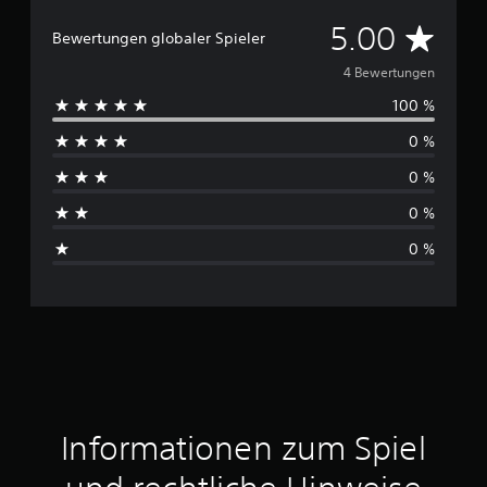
D
5.00
Bewertungen globaler Spieler
u
4 Bewertungen
100 %
r
0 %
c
0 %
h
0 %
s
0 %
c
h
n
i
t
Informationen zum Spiel
t