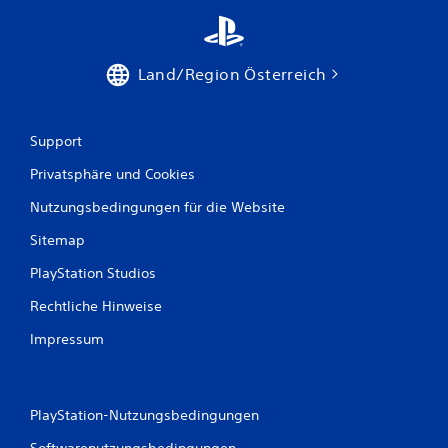
r
n
Land/Region Österreich
e
n
Support
a
Privatsphäre und Cookies
u
Nutzungsbedingungen für die Website
s
Sitemap
4
PlayStation Studios
Rechtliche Hinweise
Impressum
B
e
PlayStation-Nutzungsbedingungen
w
Softwarenutzungsbedingungen