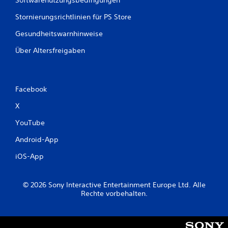
e
Stornierungsrichtlinien für PS Store
r
Gesundheitswarnhinweise
t
Über Altersfreigaben
u
n
Facebook
g
X
e
YouTube
n
Android-App
iOS-App
© 2026 Sony Interactive Entertainment Europe Ltd. Alle
Rechte vorbehalten.