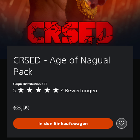
CRSED - Age of Nagual 
Pack
Gaijin Distribution KFT
5
4 Bewertungen
D
u
r
€8,99
c
h
s
In den Einkaufswagen
c
h
n