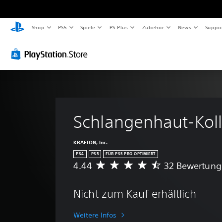
Shop
PS5
Spiele
PS Plus
Zubehör
News
Suppo
Schlangenhaut-Koll
KRAFTON, Inc.
PS4
PS5
FÜR PS5 PRO OPTIMIERT
4.44
32 Bewertun
D
u
r
Nicht zum Kauf erhältlich
c
h
s
Weitere Infos