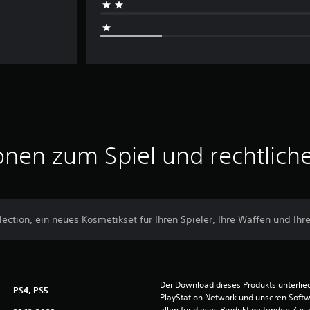
onen zum Spiel und rechtlich
lection, ein neues Kosmetikset für Ihren Spieler, Ihre Waffen und Ihr
Der Download dieses Produkts unterli
PS4, PS5
PlayStation Network und unseren Soft
allen für dieses Produkt geltenden Zu