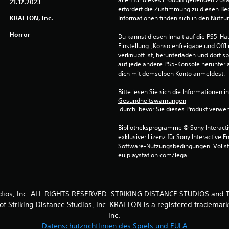
21.12.2023
erfordert die Zustimmung zu diesen Be
KRAFTON, Inc.
Informationen finden sich in den Nutz
Horror
Du kannst diesen Inhalt auf die PS5-Hau
Einstellung „Konsolenfreigabe und Offli
verknüpft ist, herunterladen und dort sp
auf jede andere PS5-Konsole herunterla
dich mit demselben Konto anmeldest.
Bitte lesen Sie sich die Informationen i
Gesundheitswarnungen
 durch, bevor Sie dieses Produkt verwe
Bibliotheksprogramme © Sony Interactive
exklusiver Lizenz für Sony Interactive E
Software-Nutzungsbedingungen. Vollst
eu.playstation.com/legal.
tudios, Inc. ALL RIGHTS RESERVED. STRIKING DISTANCE STUDIOS an
of Striking Distance Studios, Inc. KRAFTON is a registered trademar
Inc.
Datenschutzrichtlinien des Spiels und EULA