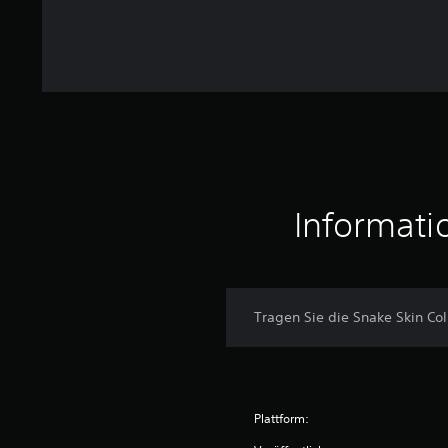
t
u
n
g
e
n
Informati
Tragen Sie die Snake Skin Col
Plattform: