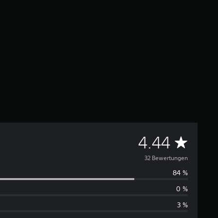
D
4.44
u
32 Bewertungen
84 %
r
0 %
c
3 %