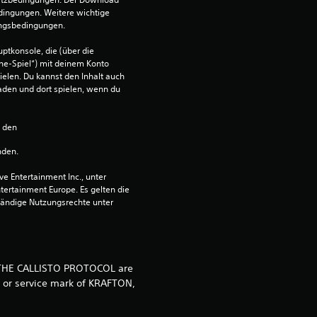
h
dingungen. Weitere wichtige 
ungsbedingungen.
e
ptkonsole, die (über die 
ne-Spiel“) mit deinem Konto 
B
ielen. Du kannst den Inhalt auch 
den und dort spielen, wenn du 
e
n den 
w
nden.
e
 Entertainment Inc., unter 
r
ntertainment Europe. Es gelten die 
ändige Nutzungsrechte unter 
t
u
d THE CALLISTO PROTOCOL are
n
k or service mark of KRAFTON,
g