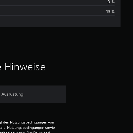
h
0 %
13 %
s
c
h
n
i
e Hinweise
t
t
e Ausrüstung.
l
i
egt den Nutzungsbedingungen von 
c
ware-Nutzungsbedingungen sowie 
satzbedingungen. Der Download 