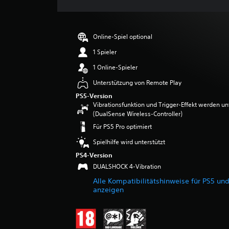
c
h
n
i
Online-Spiel optional
t
t
1 Spieler
l
1 Online-Spieler
i
c
Unterstützung von Remote Play
h
PS5-Version
e
Vibrationsfunktion und Trigger-Effekt werden un
B
(DualSense Wireless-Controller)
e
Für PS5 Pro optimiert
w
e
Spielhilfe wird unterstützt
r
PS4-Version
t
u
DUALSHOCK 4-Vibration
n
Alle Kompatibilitätshinweise für PS5 un
g
anzeigen
:
4
.
4