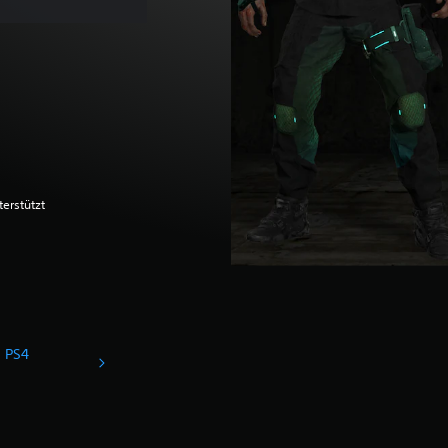
terstützt
d PS4