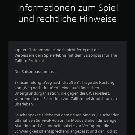
t
Informationen zum Spiel
t
und rechtliche Hinweise
l
i
c
Jupiters Totenmond ist noch nicht fertig mit dir.
Verbessere dein Spielerlebnis mit dem Saisonpass für The
h
Callisto Protocol.
e
Der Saisonpass umfasst:
B
Skinsammlung „Weg nach draußen“: Trage die Rüstung
von „Weg nach draußen“, einer aufständischen
e
Untergrundorganisation, die gegen die UJC rebelliert,
während du die Schrecken von Callisto bekämpfst, um zu
w
überleben.
e
Seuchenpaket: Erlebe mit dem neuen Modus „Seuche“ den
ultimativen Survival-Horror. Im Modus stehen dir weniger
r
Munition und Gesundheitspakete zur Verfügung, die
Schwierigkeit ist entsprechend angepasst und der Tod ist