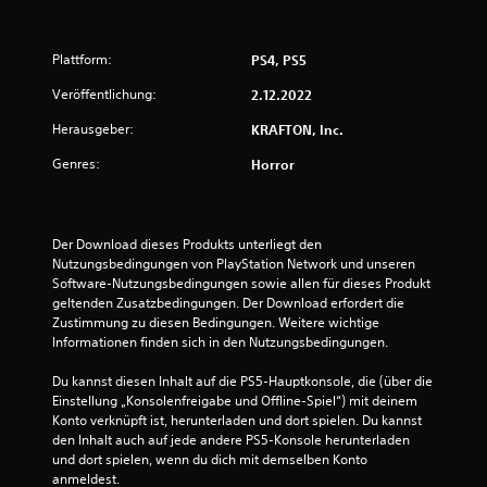
5
Plattform:
PS4, PS5
S
Veröffentlichung:
2.12.2022
t
Herausgeber:
KRAFTON, Inc.
e
Genres:
Horror
r
n
Der Download dieses Produkts unterliegt den 
Nutzungsbedingungen von PlayStation Network und unseren 
e
Software-Nutzungsbedingungen sowie allen für dieses Produkt 
geltenden Zusatzbedingungen. Der Download erfordert die 
n
Zustimmung zu diesen Bedingungen. Weitere wichtige 
Informationen finden sich in den Nutzungsbedingungen.
a
Du kannst diesen Inhalt auf die PS5-Hauptkonsole, die (über die 
Einstellung „Konsolenfreigabe und Offline-Spiel“) mit deinem 
u
Konto verknüpft ist, herunterladen und dort spielen. Du kannst 
den Inhalt auch auf jede andere PS5-Konsole herunterladen 
s
und dort spielen, wenn du dich mit demselben Konto 
anmeldest.