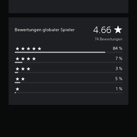
e
n
D
4.66
Bewertungen globaler Spieler
u
74 Bewertungen
84 %
r
7 %
c
3 %
h
5 %
s
1 %
c
h
n
i