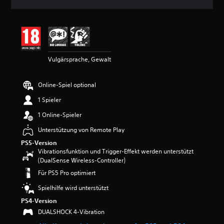
n
i
t
t
l
i
Vulgärsprache, Gewalt
c
h
e
Online-Spiel optional
B
e
1 Spieler
w
e
1 Online-Spieler
r
Unterstützung von Remote Play
t
u
PS5-Version
n
Vibrationsfunktion und Trigger-Effekt werden unterstützt
g
(DualSense Wireless-Controller)
:
Für PS5 Pro optimiert
4
.
Spielhilfe wird unterstützt
6
PS4-Version
6
DUALSHOCK 4-Vibration
v
o