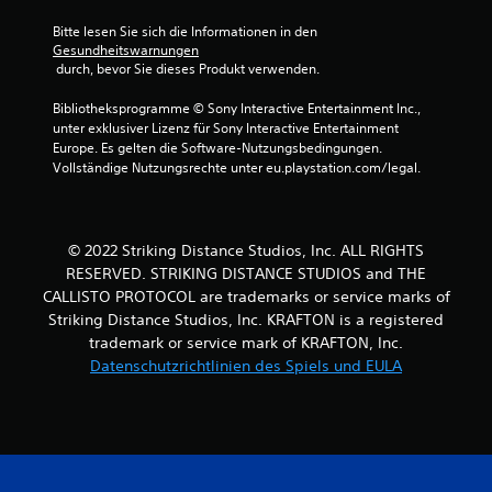
7
Bitte lesen Sie sich die Informationen in den 
4
Gesundheitswarnungen
 durch, bevor Sie dieses Produkt verwenden.
Bibliotheksprogramme © Sony Interactive Entertainment Inc., 
B
unter exklusiver Lizenz für Sony Interactive Entertainment 
Europe. Es gelten die Software-Nutzungsbedingungen. 
e
Vollständige Nutzungsrechte unter eu.playstation.com/legal.
w
e
© 2022 Striking Distance Studios, Inc. ALL RIGHTS
RESERVED. STRIKING DISTANCE STUDIOS and THE
r
CALLISTO PROTOCOL are trademarks or service marks of
Striking Distance Studios, Inc. KRAFTON is a registered
t
trademark or service mark of KRAFTON, Inc.
u
Datenschutzrichtlinien des Spiels und EULA
n
g