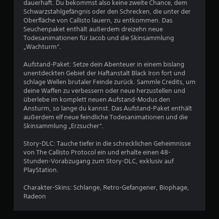
t
dauerhaft. Du bekommst also keine zweite Chance, dem
Schwarzstahlgefängnis oder den Schrecken, die unter der
u
Oberfläche von Callisto lauern, zu entkommen. Das
Seuchenpaket enthält außerdem dreizehn neue
Todesanimationen für Jacob und die Skinsammlung
n
„Wachturm“.
g
Aufstand-Paket: Setze dein Abenteuer in einem bislang
unentdeckten Gebiet der Haftanstalt Black Iron fort und
:
schlage Wellen brutaler Feinde zurück. Sammle Credits, um
deine Waffen zu verbessern oder neue herzustellen und
4
überlebe im komplett neuen Aufstand-Modus den
Ansturm, so lange du kannst. Das Aufstand-Paket enthält
.
außerdem elf neue feindliche Todesanimationen und die
Skinsammlung „Erzsucher“.
6
Story-DLC: Tauche tiefer in die schrecklichen Geheimnisse
6
von The Callisto Protocol ein und erhalte einen 48-
Stunden-Vorabzugang zum Story-DLC, exklusiv auf
v
PlayStation.
o
Charakter-Skins: Schlange, Retro-Gefangener, Biophage,
Radeon
n