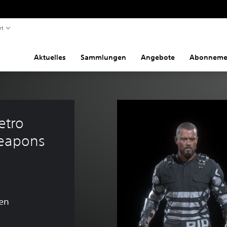
rt
Aktuelles
Sammlungen
Angebote
Abonneme
etro 
Weapons 
en