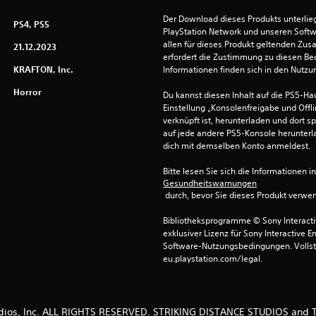
Der Download dieses Produkts unterli
PS4, PS5
PlayStation Network und unseren Soft
allen für dieses Produkt geltenden Zu
21.12.2023
erfordert die Zustimmung zu diesen Be
KRAFTON, Inc.
Informationen finden sich in den Nutz
Horror
Du kannst diesen Inhalt auf die PS5-Hau
Einstellung „Konsolenfreigabe und Offli
verknüpft ist, herunterladen und dort sp
auf jede andere PS5-Konsole herunterla
dich mit demselben Konto anmeldest.
Bitte lesen Sie sich die Informationen i
Gesundheitswarnungen
 durch, bevor Sie dieses Produkt verwe
Bibliotheksprogramme © Sony Interactive
exklusiver Lizenz für Sony Interactive E
Software-Nutzungsbedingungen. Vollst
eu.playstation.com/legal.
tudios, Inc. ALL RIGHTS RESERVED. STRIKING DISTANCE STUDIOS an