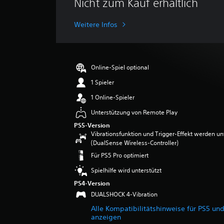
Nicht zum Kauf erhältlich
c
h
s
Weitere Infos
c
h
n
i
Online-Spiel optional
t
t
1 Spieler
l
1 Online-Spieler
i
c
Unterstützung von Remote Play
h
PS5-Version
e
Vibrationsfunktion und Trigger-Effekt werden un
B
(DualSense Wireless-Controller)
e
Für PS5 Pro optimiert
w
e
Spielhilfe wird unterstützt
r
PS4-Version
t
u
DUALSHOCK 4-Vibration
n
Alle Kompatibilitätshinweise für PS5 un
g
anzeigen
: