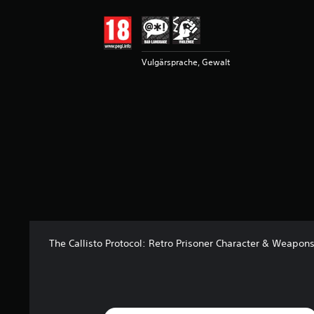
4
.
3
8
Vulgärsprache, Gewalt
v
o
n
5
S
t
e
r
n
e
n
a
u
The Callisto Protocol: Retro Prisoner Character & Weapons
s
3
2
B