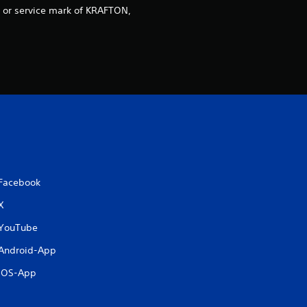
n
k or service mark of KRAFTON,
g
:
4
.
3
8
Facebook
X
v
YouTube
o
Android-App
n
iOS-App
5