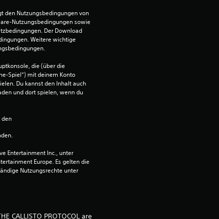
i
egt den Nutzungsbedingungen von 
c
ware-Nutzungsbedingungen sowie 
satzbedingungen. Der Download 
h
dingungen. Weitere wichtige 
ungsbedingungen.
e
ptkonsole, die (über die 
ne-Spiel“) mit deinem Konto 
B
ielen. Du kannst den Inhalt auch 
den und dort spielen, wenn du 
e
n den 
w
nden.
e
 Entertainment Inc., unter 
r
ntertainment Europe. Es gelten die 
ändige Nutzungsrechte unter 
t
u
d THE CALLISTO PROTOCOL are