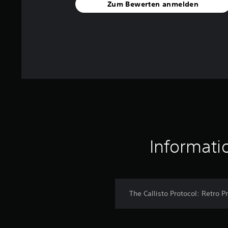
e
Zum Bewerten anmelden
w
e
r
t
u
n
g
e
n
Informati
The Callisto Protocol: Retro 