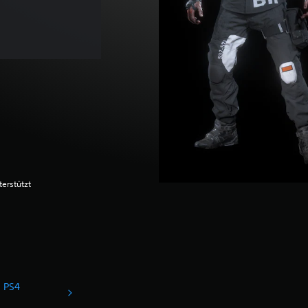
terstützt
d PS4