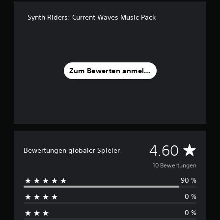
u
s
Synth Riders: Current Waves Music Pack
1
0
B
e
w
Zum Bewerten anmelden
e
r
t
u
n
g
e
n
D
4.60
Bewertungen globaler Spieler
u
10 Bewertungen
90 %
r
0 %
c
0 %