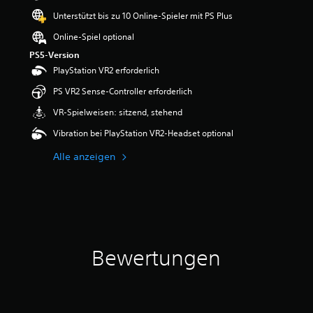
e
Unterstützt bis zu 10 Online-Spieler mit PS Plus
w
e
Online-Spiel optional
r
PS5-Version
t
PlayStation VR2 erforderlich
u
n
PS VR2 Sense-Controller erforderlich
g
:
VR-Spielweisen: sitzend, stehend
4
Vibration bei PlayStation VR2-Headset optional
.
6
Alle anzeigen
v
o
n
5
S
t
e
Bewertungen
r
n
e
n
a