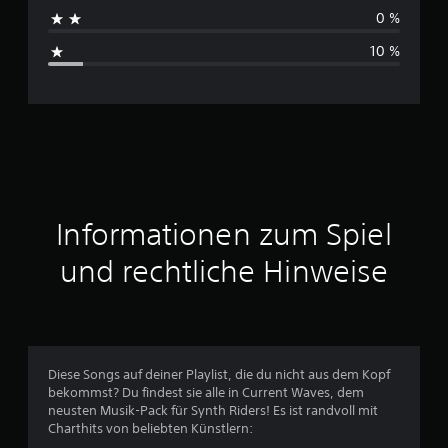
h
0 %
s
10 %
c
h
n
i
t
Informationen zum Spiel
t
und rechtliche Hinweise
l
i
c
Diese Songs auf deiner Playlist, die du nicht aus dem Kopf
bekommst? Du findest sie alle in Current Waves, dem
h
neusten Musik-Pack für Synth Riders! Es ist randvoll mit
Charthits von beliebten Künstlern:
e