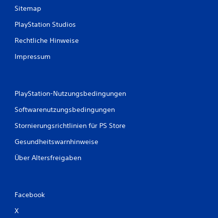
t
Sitemap
PlayStation Studios
u
Rechtliche Hinweise
n
Impressum
g
e
PlayStation-Nutzungsbedingungen
n
Softwarenutzungsbedingungen
Stornierungsrichtlinien für PS Store
Gesundheitswarnhinweise
Über Altersfreigaben
Facebook
X