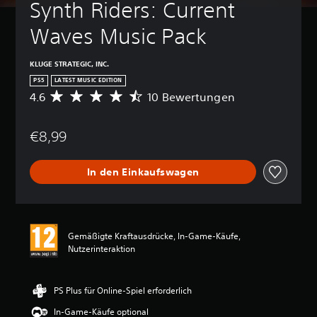
Synth Riders: Current 
Waves Music Pack
KLUGE STRATEGIC, INC.
PS5
LATEST MUSIC EDITION
4.6
10 Bewertungen
D
u
r
€8,99
c
h
s
In den Einkaufswagen
c
h
n
i
t
Gemäßigte Kraftausdrücke, In-Game-Käufe,
t
Nutzerinteraktion
l
i
c
h
PS Plus für Online-Spiel erforderlich
e
In-Game-Käufe optional
B