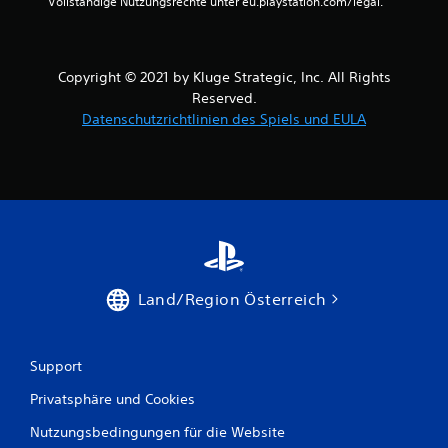
Vollständige Nutzungsrechte unter eu.playstation.com/legal.
n
a
Copyright © 2021 by Kluge Strategic, Inc. All Rights
u
Reserved.
Datenschutzrichtlinien des Spiels und EULA
s
1
0
B
Land/Region Österreich
e
w
Support
e
Privatsphäre und Cookies
r
Nutzungsbedingungen für die Website