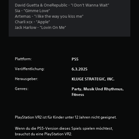
David Guetta & OneRepublic - "I Don't Wanna Wait"
B
Sia - "Gimme Love"
Artemas - "i like the way you kiss me"
e
Charli xcx - "Apple"
Jack Harlow - "Lovin On Me"
w
e
r
Plattform:
PS5
t
Veröffentlichung:
6.3.2025
u
Herausgeber:
KLUGE STRATEGIC, INC.
Genres:
Party, Musik Und Rhythmus,
n
Fitness
g
:
PlayStation VR2 ist für Kinder unter 12 Jahren nicht geeignet.
4
Wenn du die PS5-Version dieses Spiels spielen möchtest, 
brauchst du eine PlayStation VR2.
.