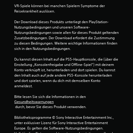
VR-Spiele können bei manchen Spielern Symptome der 
6
Reisekrankheit auslösen.
v
Der Download dieses Produkts unterliegt den PlayStation-
Nutzungsbedingungen und unseren Software-
o
Nutzungsbedingungen sowie allen für dieses Produkt geltenden 
Zusatzbedingungen. Der Download erfordert die Zustimmung 
n
zu diesen Bedingungen. Weitere wichtige Informationen finden 
sich in den Nutzungsbedingungen.
5
Du kannst diesen Inhalt auf die PS5-Hauptkonsole, die (über die 
Einstellung „Konsolenfreigabe und Offline-Spiel“) mit deinem 
Konto verknüpft ist, herunterladen und dort spielen. Du kannst 
S
den Inhalt auch auf jede andere PS5-Konsole herunterladen 
und dort spielen, wenn du dich mit demselben Konto 
t
anmeldest.
e
Bitte lesen Sie sich die Informationen in den 
Gesundheitswarnungen
r
 durch, bevor Sie dieses Produkt verwenden.
n
Bibliotheksprogramme © Sony Interactive Entertainment Inc., 
unter exklusiver Lizenz für Sony Interactive Entertainment 
e
Europe. Es gelten die Software-Nutzungsbedingungen. 