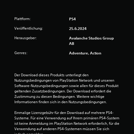
n
z
n
i
e
u
t
t
r
g
l
e
d
e
e
d
Plattform:
PS4
e
n
e
s
e
r
e
s
Veröffentlichung:
25.6.2024
U
S
n
n
S
n
t
Herausgeber:
Avalanche Studios Group
i
p
t
i
AB
s
i
e
c
t
e
r
k
Genres:
Adventure, Action
.
l
t
s
s
i
.
j
t
S
e
e
i
Der Download dieses Produkts unterliegt den 
d
A
l
Nutzungsbedingungen von PlayStation Network und unseren 
c
e
n
w
Software-Nutzungsbedingungen sowie allen für dieses Produkt 
h
r
e
p
geltenden Zusatzbedingungen. Der Download erfordert die 
z
t
r
a
Zustimmung zu diesen Bedingungen. Weitere wichtige 
e
k
d
s
Informationen finden sich in den Nutzungsbedingungen.
i
e
o
s
t
n
m
b
Einmalige Lizenzgebühr für den Download auf mehrere PS4-
e
i
f
Systeme. Für eine Verwendung auf Ihrem primären PS4-System 
a
i
n
o
ist keine Anmeldung im PlayStation Network erforderlich, für die 
r
n
e
r
Verwendung auf anderen PS4-Systemen müssen Sie sich 
s
e
i