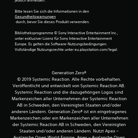
jedoch anmelden.
t
e
S
n
(
h
e
t
Bitte lesen Sie sich die Informationen in den 
e
e
r
i
Gesundheitswarnungen
n
i
W
c
 durch, bevor Sie dieses Produkt verwenden.
.
e
n
k
i
f
Bibliotheksprogramme © Sony Interactive Entertainment Inc., 
u
s
a
S
unter exklusiver Lizenz für Sony Interactive Entertainment 
m
e
c
Europe. Es gelten die Software-Nutzungsbedingungen. 
p
k
a
Vollständige Nutzungsrechte unter eu.playstation.com/legal.
h
i
e
n
)
e
h
g
l
D
e
r
a
u
z
u
Generation Zero®
k
e
n
n
© 2019 Systemic Reaction. Alle Rechte vorbehalten.
a
i
l
g
Veröffentlicht und entwickelt von Systemic Reaction AB.
n
g
e
(
n
t
Systemic Reaction und die dazugehörigen Logos sind
i
e
s
,
Markenzeichen aller Unternehmen der Systemic Reaction
t
i
t
d
AB in Schweden, den Vereinigten Staaten und/oder
u
n
w
a
anderen Ländern. Generation Zero® ist ein eingetragenes
n
f
ä
s
Markenzeichen oder ein Markenzeichen aller Unternehmen
g
h
s
a
der Systemic Reaction AB in Schweden, den Vereinigten
s
r
s
c
e
i
ü
Staaten und/oder anderen Ländern. Nutzt Apex –
h
n
e
b
Avalanche Open World Engine. Apex – Avalanche Open