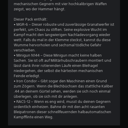
g
e
u
t
mechanischen Gegnern mit vier hochkalibrigen Waffen
e
e
B
i
zeigst, wo der Hammer hängt.
n
s
e
s
o
.
t
l
n
Dieser Pack enthält:
e
e
5
e
• MGR-6 – Dieser robuste und zuverlässige Granatwerfer ist
l
g
n
U
perfekt, um Chaos zu stiften. Seine explosive Wucht im
l
u
1
f
n
Kampf macht den langwierigen Nachladevorgang wieder
t
n
ü
wett. Falls du mal in der Klemme steckst, kannst du diese
t
,
g
r
Wumme hervorholen und sechsmal tödliche Gefahr
e
s
e
d
verschießen.
r
o
n
B
i
• Minigun N144 – Diese Minigun macht keine halben
d
d
t
e
Sachen. Sie ist oft auf Militärhubschraubern montiert und
a
e
i
E
e
lässt dank ihrer rotierenden Läufe einen Bleihagel
s
r
t
m
niedergehen, der selbst die härtesten mechanischen
s
S
e
p
w
Feinde erledigt.
e
t
f
l
• Iron Condor – Gibt sogar den Maschinen einen Grund
r
e
i
e
d
zum Zögern. Wenn die Blechbüchsen das stattliche Kaliber
l
u
n
.44 an deinem Gürtel sehen, werden sie sich noch einmal
e
e
e
d
r
überlegen, ob sie sich mit dir anlegen.
a
i
r
l
• RACS-12 – Wenn es eng wird, musst du deinen Gegnern
k
c
e
i
ordentlich einheizen. Bahne dir mit den acht rasanten
t
h
l
t
c
Bleipatronen dieser schnellfeuernden halbautomatischen
t
e
i
h
Kampfflinte einen Weg.
u
e
m
v
k
r
e
i
e