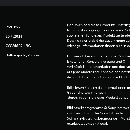
Der Download dieses Produkts unterlieg
PS4, PS5
Nutzungsbedingungen und unseren So
sowie allen für dieses Produkt geltend
26.4.2024
Download erfordert die Zustimmung zu 
CYGAMES, INC.
wichtige Informationen finden sich in
Rollenspiele, Action
Du kannst diesen Inhalt auf die PS5-Hau
Einstellung „Konsolenfreigabe und Offli
verknüpft ist, herunterladen und dort sp
auf jede andere PS5-Konsole herunterla
dich mit demselben Konto anmeldest.
Bitte lesen Sie sich die Informationen i
Gesundheitswarnungen
 durch, bevor Sie dieses Produkt verwe
Bibliotheksprogramme © Sony Interactive
exklusiver Lizenz für Sony Interactive E
Software-Nutzungsbedingungen. Vollst
eu.playstation.com/legal.