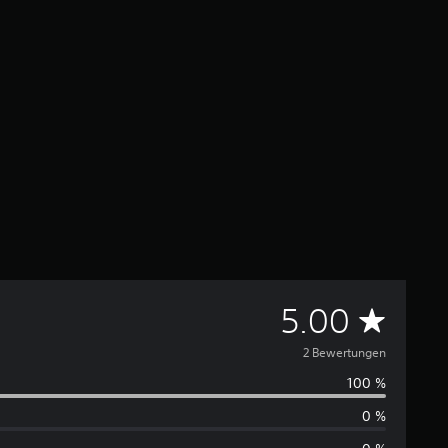
D
5.00
u
2 Bewertungen
100 %
r
0 %
c