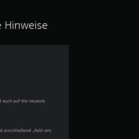
g
:
e Hinweise
5
v
o
n
5
el auch auf die neueste
S
t
und anschließend „Add-ons
e