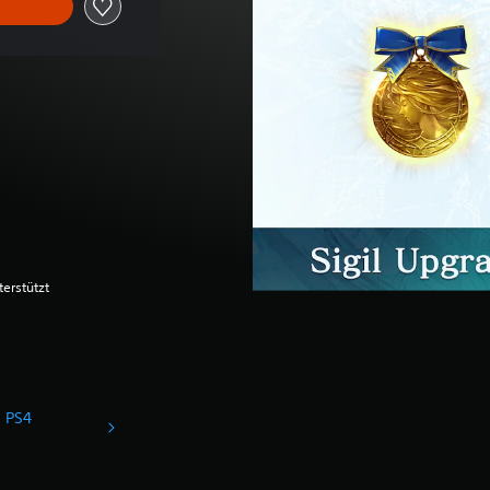
terstützt
d PS4