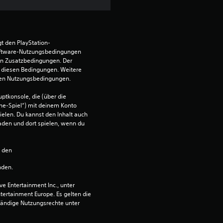
r
n
t den PlayStation-
ftware-Nutzungsbedingungen 
e
en Zusatzbedingungen. Der 
diesen Bedingungen. Weitere 
n
 den Nutzungsbedingungen.
ptkonsole, die (über die 
a
ne-Spiel“) mit deinem Konto 
ielen. Du kannst den Inhalt auch 
u
den und dort spielen, wenn du 
s
n den 
2
nden.
 Entertainment Inc., unter 
ntertainment Europe. Es gelten die 
B
ändige Nutzungsrechte unter 