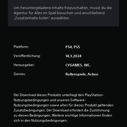
e
e
ü
B
Um heruntergeladene Inhalte freizuschalten, musst du die
r
w
e
Agentur für Alles im Spiel besuchen und anschließend
d
l
„Zusatzinhalte holen“ auswählen.
i
e
e
e
g
U
u
r
m
n
k
g
t
e
e
Plattform:
PS4, PS5
h
n
u
r
Veröffentlichung:
14.3.2024
d
d
e
n
Herausgeber:
CYGAMES, INC.
e
r
r
S
g
Genres:
Rollenspiele, Action
S
t
t
e
e
i
u
c
e
n
Der Download dieses Produkts unterliegt den PlayStation-
k
r
Nutzungsbedingungen und unseren Software-
b
e
Nutzungsbedingungen sowie allen für dieses Produkt geltenden 
e
l
Zusatzbedingungen. Der Download erfordert die Zustimmung 
w
e
zu diesen Bedingungen. Weitere wichtige Informationen finden 
e
m
sich in den Nutzungsbedingungen.
g
e
u