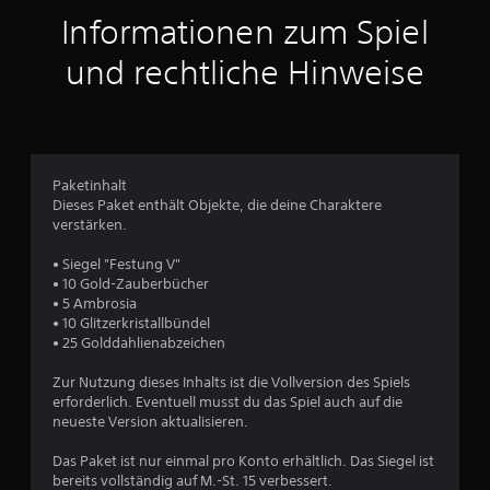
a
t
m
o
c
Informationen zum Spiel
e
m
h
e
n
m
und rechtliche Hinweise
)
t
e
r
ü
E
n
s
b
s
n
g
e
c
i
h
r
e
b
e
s
Paketinhalt
t
i
i
Dieses Paket enthält Objekte, die deine Charaktere
n
e
n
c
verstärken.
i
e
h
a
n
n
• Siegel "Festung V"
t
i
.
• 10 Gold-Zauberbücher
u
g
D
• 5 Ambrosia
e
u
• 10 Glitzerkristallbündel
s
O
k
• 25 Golddahlienabzeichen
p
a
1
t
n
Zur Nutzung dieses Inhalts ist die Vollversion des Spiels
i
n
erforderlich. Eventuell musst du das Spiel auch auf die
o
s
neueste Version aktualisieren.
n
t
e
B
d
Das Paket ist nur einmal pro Konto erhältlich. Das Siegel ist
n
i
bereits vollständig auf M.-St. 15 verbessert.
f