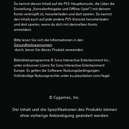
n
Du kannst diesen Inhalt auf die PS5-Hauptkonsole, die (über die 
n
t
Einstellung „Konsolenfreigabe und Offline-Spiel“) mit deinem 
g
e
Konto verknüpft ist, herunterladen und dort spielen. Du kannst 
e
d
den Inhalt auch auf jede andere PS5-Konsole herunterladen 
n
e
und dort spielen, wenn du dich mit demselben Konto 
.
s
anmeldest.
S
p
S
Bitte lesen Sie sich die Informationen in den 
i
Gesundheitswarnungen
p
e
 durch, bevor Sie dieses Produkt verwenden.
i
l
e
s
Bibliotheksprogramme © Sony Interactive Entertainment Inc., 
l
j
unter exklusiver Lizenz für Sony Interactive Entertainment 
b
e
Europe. Es gelten die Software-Nutzungsbedingungen. 
d
a
Vollständige Nutzungsrechte unter eu.playstation.com/legal.
e
r
r
o
z
h
e
n
© Cygames, Inc.
i
e
t
M
Der Inhalt und die Spezifikationen des Produkts können
e
o
i
ohne vorherige Ankündigung geändert werden.
t
n
s
i