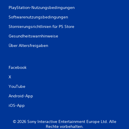
s
e
PlayStation-Nutzungsbedingungen
t
r
d
s
Softwarenutzungsbedingungen
a
i
s
Stornierungsrichtlinien für PS Store
c
S
h
p
Gesundheitswarnhinweise
t
i
e
Über Altersfreigaben
D
l
u
s
k
p
a
i
n
Facebook
e
n
l
X
s
e
t
YouTube
n
A
,
n
Android-App
o
l
h
e
iOS-App
n
i
e
t
d
u
© 2026 Sony Interactive Entertainment Europe Ltd. Alle
i
n
Rechte vorbehalten.
e