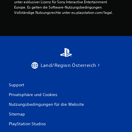
unter exklusiver Lizenz für Sony Interactive Entertainment 
w
Europe. Es gelten die Software-Nutzungsbedingungen. 
Vollständige Nutzungsrechte unter eu.playstation.com/legal.
e
r
t
u
n
Land/Region Österreich
g
e
Support
n
Privatsphäre und Cookies
Nutzungsbedingungen für die Website
Sitemap
PlayStation Studios