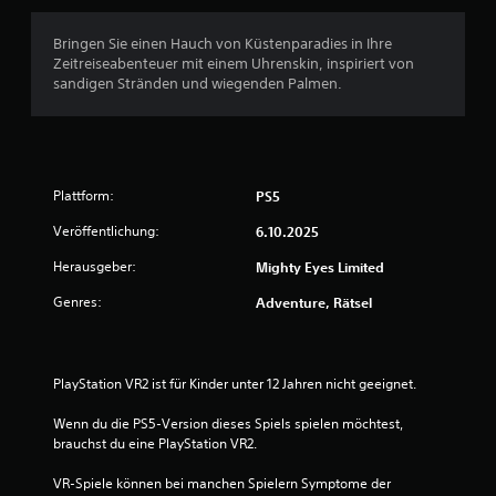
n
u
u
Bringen Sie einen Hauch von Küstenparadies in Ihre
r
n
Zeitreiseabenteuer mit einem Uhrenskin, inspiriert von
f
sandigen Stränden und wiegenden Palmen.
ü
g
r
d
:
i
e
1
H
Plattform:
PS5
a
v
u
Veröffentlichung:
6.10.2025
p
Herausgeber:
Mighty Eyes Limited
o
t
s
Genres:
Adventure, Rätsel
t
n
o
r
5
y
PlayStation VR2 ist für Kinder unter 12 Jahren nicht geeignet.
u
n
Wenn du die PS5-Version dieses Spiels spielen möchtest, 
d
S
brauchst du eine PlayStation VR2.
d
i
t
VR-Spiele können bei manchen Spielern Symptome der 
e