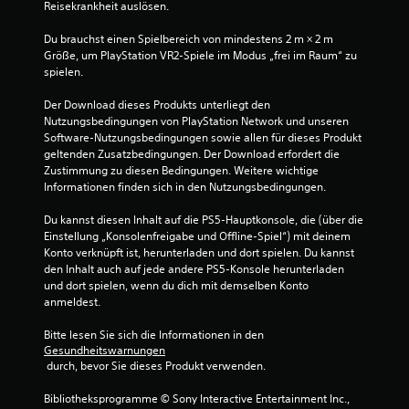
Reisekrankheit auslösen.
w
e
i
Du brauchst einen Spielbereich von mindestens 2 m × 2 m 
c
r
Größe, um PlayStation VR2-Spiele im Modus „frei im Raum“ zu 
h
spielen.
t
n
i
Der Download dieses Produkts unterliegt den 
g
e
Nutzungsbedingungen von PlayStation Network und unseren 
s
Software-Nutzungsbedingungen sowie allen für dieses Produkt 
t
n
geltenden Zusatzbedingungen. Der Download erfordert die 
e
Zustimmung zu diesen Bedingungen. Weitere wichtige 
n
a
Informationen finden sich in den Nutzungsbedingungen.
F
i
u
Du kannst diesen Inhalt auf die PS5-Hauptkonsole, die (über die 
g
Einstellung „Konsolenfreigabe und Offline-Spiel“) mit deinem 
u
s
Konto verknüpft ist, herunterladen und dort spielen. Du kannst 
r
den Inhalt auch auf jede andere PS5-Konsole herunterladen 
e
1
und dort spielen, wenn du dich mit demselben Konto 
n
anmeldest.
.
Bitte lesen Sie sich die Informationen in den 
Gesundheitswarnungen
B
 durch, bevor Sie dieses Produkt verwenden.
e
Bibliotheksprogramme © Sony Interactive Entertainment Inc., 