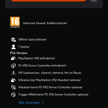
s
m
h
p
S
n
i
p
i
e
i
t
l
e
t
e
Intensive Gewalt, Kraftausdrücke
l
l
n
e
i
,
n
c
w
o
h
e
Offline-Spiel aktiviert
d
e
i
e
B
1 Spieler
l
r
e
d
PS5-Version
Z
w
a
PlayStation VR2 erforderlich
u
e
s
s
r
S
PS VR2 Sense-Controller erforderlich
e
t
p
h
u
VR-Spielweisen: sitzend, stehend, frei im Raum
i
e
n
e
Vibration bei PlayStation VR2-Headset optional
n
g
l
p
:
k
Vibration beim PS VR2 Sense-Controller optional
a
5
e
u
v
Trigger-Effekt beim PS VR2 Sense-Controller optional
i
s
o
n
i
n
Alle anzeigen
e
e
5