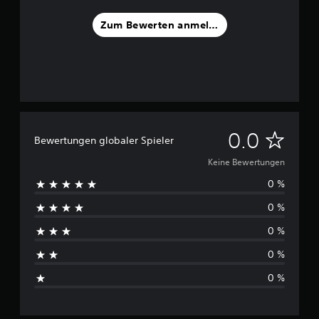
Zum Bewerten anmelden
K
0.0
Bewertungen globaler Spieler
e
Keine Bewertungen
0 %
i
0 %
n
0 %
e
0 %
B
0 %
e