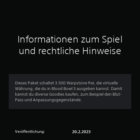
w
e
r
t
Informationen zum Spiel
u
und rechtliche Hinweise
n
g
e
Dieses Paket schaltet 3.500 Warpstone frei, die virtuelle
Währung, die du in Blood Bowl 3 ausgeben kannst. Damit
n
kannst du diverse Goodies kaufen, zum Beispiel den Blut-
Pass und Anpassungsgegenstände.
Veröffentlichung:
20.2.2023