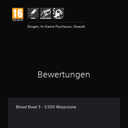
r
t
u
n
g
Drogen, In-Game Purchases, Gewalt
e
n
Bewertungen
Blood Bowl 3 - 3,500 Warpstone