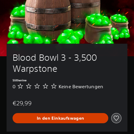
Blood Bowl 3 - 3,500 
Warpstone
Slitherine
0
Keine Bewertungen
K
e
i
€29,99
n
e
B
In den Einkaufswagen
e
w
e