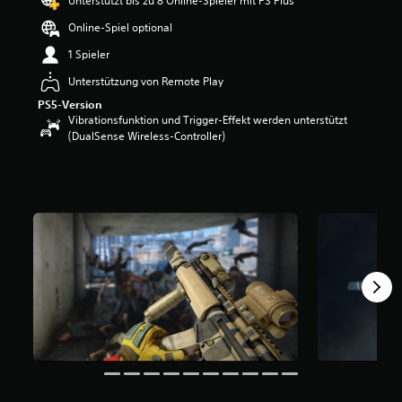
Unterstützt bis zu 8 Online-Spieler mit PS Plus
w
Online-Spiel optional
e
r
1 Spieler
t
u
Unterstützung von Remote Play
n
PS5-Version
g
Vibrationsfunktion und Trigger-Effekt werden unterstützt
:
(DualSense Wireless-Controller)
4
.
5
v
o
n
5
S
t
e
r
n
e
n
a