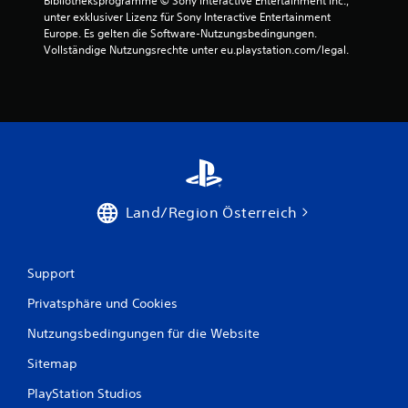
Bibliotheksprogramme © Sony Interactive Entertainment Inc., 
e
unter exklusiver Lizenz für Sony Interactive Entertainment 
Europe. Es gelten die Software-Nutzungsbedingungen. 
r
Vollständige Nutzungsrechte unter eu.playstation.com/legal.
n
e
n
a
Land/Region Österreich
u
s
Support
1
Privatsphäre und Cookies
6
Nutzungsbedingungen für die Website
Sitemap
B
PlayStation Studios