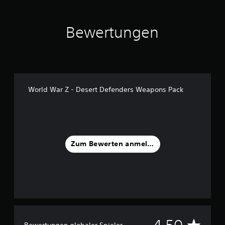
u
s
1
Bewertungen
6
B
e
w
e
r
World War Z - Desert Defenders Weapons Pack
t
u
n
g
e
n
Zum Bewerten anmelden
D