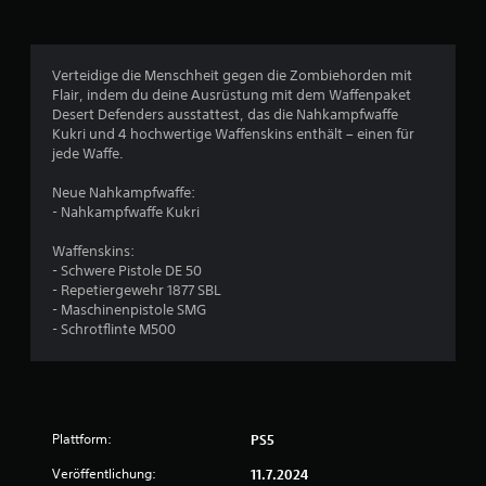
i
c
Verteidige die Menschheit gegen die Zombiehorden mit
Flair, indem du deine Ausrüstung mit dem Waffenpaket
h
Desert Defenders ausstattest, das die Nahkampfwaffe
Kukri und 4 hochwertige Waffenskins enthält – einen für
e
jede Waffe.
B
Neue Nahkampfwaffe:
- Nahkampfwaffe Kukri
e
Waffenskins:
w
- Schwere Pistole DE 50
- Repetiergewehr 1877 SBL
e
- Maschinenpistole SMG
- Schrotflinte M500
r
t
u
Plattform:
PS5
n
Veröffentlichung:
11.7.2024