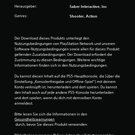
g
Herausgeber:
Saber Interactive, Inc
Genres:
Shooter, Action
:
4
Der Download dieses Produkts unterliegt den 
.
Nutzungsbedingungen von PlayStation Network und unseren 
Software-Nutzungsbedingungen sowie allen für dieses Produkt 
5
geltenden Zusatzbedingungen. Der Download erfordert die 
Zustimmung zu diesen Bedingungen. Weitere wichtige 
v
Informationen finden sich in den Nutzungsbedingungen.
o
Du kannst diesen Inhalt auf die PS5-Hauptkonsole, die (über die 
Einstellung „Konsolenfreigabe und Offline-Spiel“) mit deinem 
n
Konto verknüpft ist, herunterladen und dort spielen. Du kannst 
den Inhalt auch auf jede andere PS5-Konsole herunterladen 
5
und dort spielen, wenn du dich mit demselben Konto 
anmeldest.
Bitte lesen Sie sich die Informationen in den 
S
Gesundheitswarnungen
 durch, bevor Sie dieses Produkt verwenden.
t