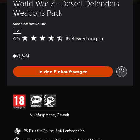
World War Z - Desert Defenders 
Weapons Pack
Saber Interactive, Inc
PS5
4.5
16 Bewertungen
D
u
r
€4,99
c
h
s
In den Einkaufswagen
c
h
n
i
t
t
l
i
Vulgärsprache, Gewalt
c
h
e
PS Plus für Online-Spiel erforderlich
B
e