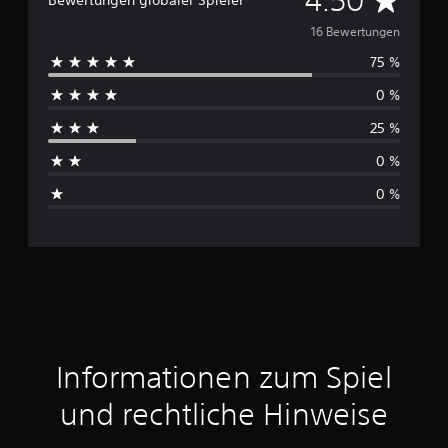
4.50
Bewertungen globaler Spieler
u
16 Bewertungen
75 %
r
0 %
c
25 %
h
0 %
s
0 %
c
h
n
i
t
Informationen zum Spiel
t
und rechtliche Hinweise
l