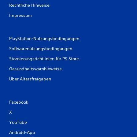
e
Rechtliche Hinweise
w
Impressum
e
r
PlayStation-Nutzungsbedingungen
Softwarenutzungsbedingungen
t
Stornierungsrichtlinien für PS Store
u
Gesundheitswarnhinweise
n
Über Altersfreigaben
g
e
Facebook
n
X
YouTube
Android-App