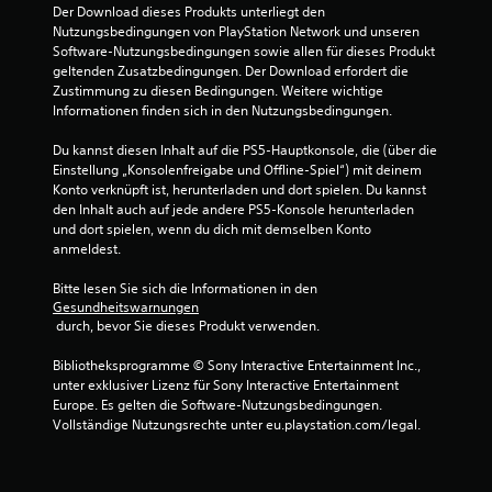
Der Download dieses Produkts unterliegt den 
g
Nutzungsbedingungen von PlayStation Network und unseren 
Software-Nutzungsbedingungen sowie allen für dieses Produkt 
:
geltenden Zusatzbedingungen. Der Download erfordert die 
Zustimmung zu diesen Bedingungen. Weitere wichtige 
4
Informationen finden sich in den Nutzungsbedingungen.
.
Du kannst diesen Inhalt auf die PS5-Hauptkonsole, die (über die 
Einstellung „Konsolenfreigabe und Offline-Spiel“) mit deinem 
7
Konto verknüpft ist, herunterladen und dort spielen. Du kannst 
den Inhalt auch auf jede andere PS5-Konsole herunterladen 
3
und dort spielen, wenn du dich mit demselben Konto 
anmeldest.
v
Bitte lesen Sie sich die Informationen in den 
o
Gesundheitswarnungen
 durch, bevor Sie dieses Produkt verwenden.
n
Bibliotheksprogramme © Sony Interactive Entertainment Inc., 
5
unter exklusiver Lizenz für Sony Interactive Entertainment 
Europe. Es gelten die Software-Nutzungsbedingungen. 
Vollständige Nutzungsrechte unter eu.playstation.com/legal.
S