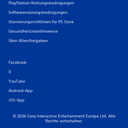
B
PlayStation-Nutzungsbedingungen
e
Softwarenutzungsbedingungen
Stornierungsrichtlinien für PS Store
w
Gesundheitswarnhinweise
e
Über Altersfreigaben
r
t
Facebook
u
X
n
YouTube
g
Android-App
e
iOS-App
n
© 2026 Sony Interactive Entertainment Europe Ltd. Alle
Rechte vorbehalten.