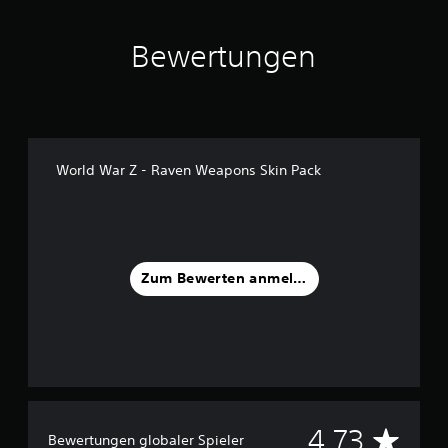
a
u
Bewertungen
s
1
5
B
e
w
World War Z - Raven Weapons Skin Pack
e
r
t
u
n
g
Zum Bewerten anmelden
e
n
D
4.73
Bewertungen globaler Spieler