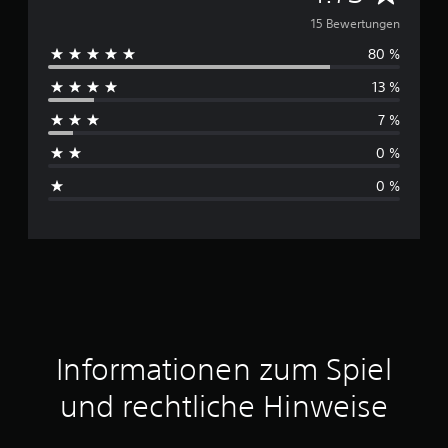
u
15 Bewertungen
80 %
r
13 %
c
7 %
h
0 %
s
0 %
c
h
n
i
t
Informationen zum Spiel
t
und rechtliche Hinweise
l