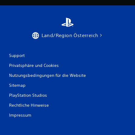
t
e
r
Land/Region Österreich
n
e
Support
n
Privatsphäre und Cookies
a
Nutzungsbedingungen für die Website
u
Sitemap
s
PlayStation Studios
1
Rechtliche Hinweise
5
Impressum