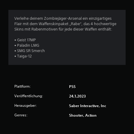
i
c
Verleihe deinem Zombiejäger-Arsenal ein einzigartiges
Flair mit dem Waffenskinpaket „Rabe“, das 4 hochwertige
h
Skins mit Rabenmotiven für jede dieser Waffen enthält:
e
• Geist 17MP
• Paladin LMG
B
• SMG SR Smerch
• Taiga-12
e
w
e
Plattform:
PS5
r
Veröffentlichung:
24.1.2023
t
Herausgeber:
Saber Interactive, Inc
Genres:
u
Shooter, Action
n