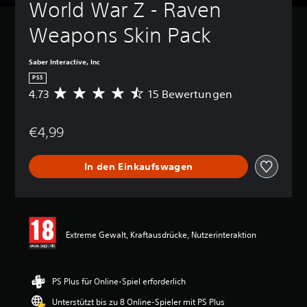
World War Z - Raven 
Weapons Skin Pack
Saber Interactive, Inc
PS5
4.73
15 Bewertungen
D
u
r
€4,99
c
h
s
In den Einkaufswagen
c
h
n
i
t
t
Extreme Gewalt, Kraftausdrücke, Nutzerinteraktion
l
i
c
h
PS Plus für Online-Spiel erforderlich
e
Unterstützt bis zu 8 Online-Spieler mit PS Plus
B