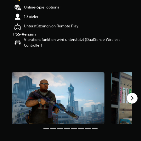
e
Online-Spiel optional
w
e
1 Spieler
r
Unterstützung von Remote Play
t
u
PS5-Version
n
Vibrationsfunktion wird unterstützt (DualSense Wireless-
g
Controller)
:
4
.
7
3
v
o
n
5
S
t
e
r
n
e
n