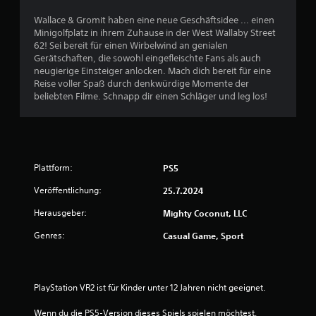
e
b
h
n
n
Wallace & Gromit haben eine neue Geschäftsidee ... einen
e
u
u
Minigolfplatz in ihrem Zuhause in der West Wallaby Street
r
5
n
n
62! Sei bereit für einen Wirbelwind an genialen
d
d
g
Gerätschaften, die sowohl eingefleischte Fans als auch
a
i
s
neugierige Einsteiger anlocken. Mach dich bereit für eine
s
n
m
Reise voller Spaß durch denkwürdige Momente der
s
M
S
o
beliebten Filme. Schnapp dir einen Schläger und leg los!
e
e
d
l
n
t
u
b
ü
s
e
s
e
S
n
D
i
a
Plattform:
PS5
u
r
g
v
k
n
Veröffentlichung:
25.7.2024
i
a
n
a
g
n
Herausgeber:
Mighty Coconut, LLC
l
i
n
e
k
e
s
Genres:
Casual Game, Sport
o
r
t
n
m
e
i
m
n
m
a
t
,
S
PlayStation VR2 ist für Kinder unter 12 Jahren nicht geeignet.
.
o
p
u
h
i
Wenn du die PS5-Version dieses Spiels spielen möchtest, 