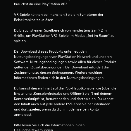
n
e
3
brauchst du eine PlayStation VR2.
s
e
l
D
T
e
VR-Spiele können bei manchen Spielern Symptome der 
3
-
a
i
Reisekrankheit auslösen.
A
s
n
3
u
t
e
Du brauchst einen Spielbereich von mindestens 2 m × 2 m 
d
e
U
Größe, um PlayStation VR2-Spiele im Modus „frei im Raum“ zu 
n
i
m
spielen.
s
g
o
B
c
e
Der Download dieses Produkts unterliegt den 
D
h
b
Nutzungsbedingungen von PlayStation Network und unseren 
u
e
n
u
Software-Nutzungsbedingungen sowie allen für dieses Produkt 
k
e
n
geltenden Zusatzbedingungen. Der Download erfordert die 
a
w
l
g
Zustimmung zu diesen Bedingungen. Weitere wichtige 
n
l
b
Informationen finden sich in den Nutzungsbedingungen.
n
e
n
e
s
a
n
Du kannst diesen Inhalt auf die PS5-Hauptkonsole, die (über die 
t
r
c
u
Einstellung „Konsolenfreigabe und Offline-Spiel“) mit deinem 
d
h
t
Konto verknüpft ist, herunterladen und dort spielen. Du kannst 
i
e
t
z
den Inhalt auch auf jede andere PS5-Konsole herunterladen 
e
i
e
und dort spielen, wenn du dich mit demselben Konto 
A
n
u
n
anmeldest.
u
a
,
d
n
i
n
Bitte lesen Sie sich die Informationen in den 
i
d
n
Gesundheitswarnungen
o