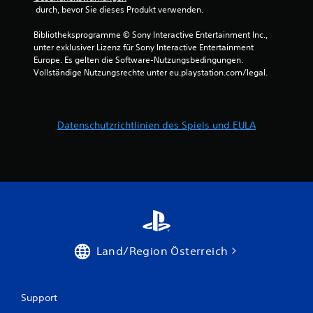
e
d
g
 durch, bevor Sie dieses Produkt verwenden.
a
r
e
u
o
r
e
Bibliotheksprogramme © Sony Interactive Entertainment Inc., 
s
d
d
unter exklusiver Lizenz für Sony Interactive Entertainment 
g
e
u
n
Europe. Es gelten die Software-Nutzungsbedingungen. 
a
r
d
Vollständige Nutzungsrechte unter eu.playstation.com/legal.
b
i
a
e
n
s
s
n
S
o
e
p
Datenschutzrichtlinien des Spiels und EULA
e
r
i
i
h
e
n
a
l
s
l
e
t
b
n
e
e
f
l
i
o
l
n
l
e
e
g
n
r
e
Land/Region Österreich
,
z
n
d
e
l
a
i
o
s
t
s
Support
s
l
ü