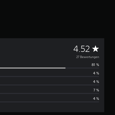
D
4.52
u
27 Bewertungen
81 %
r
4 %
c
4 %
h
7 %
4 %
s
c