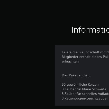
r
t
u
n
g
e
Informati
n
Feiere die Freundschaft mit 
Mitglieder enthält dieses P
erleuchten.
Das Paket enthält:
30 gewöhnliche Kerzen
3 Zauber für blaue Schweife
3 Zauber für schnelles Auflad
3 Regenbogen-Leuchtzauber