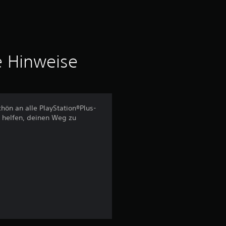
h
n
i
e Hinweise
t
t
hön an alle PlayStation®Plus-
 helfen, deinen Weg zu
l
i
c
h
e