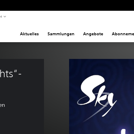
rt
Aktuelles
Sammlungen
Angebote
Abonneme
hts“-
en