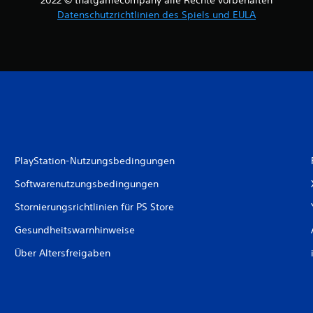
2022 © thatgamecompany alle Rechte vorbehalten
Datenschutzrichtlinien des Spiels und EULA
PlayStation-Nutzungsbedingungen
Softwarenutzungsbedingungen
Stornierungsrichtlinien für PS Store
Gesundheitswarnhinweise
Über Altersfreigaben