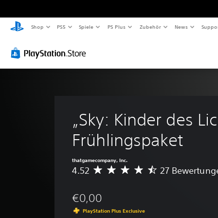
Shop
PS5
Spiele
PS Plus
Zubehör
News
Suppo
„Sky: Kinder des Lic
Frühlingspaket
thatgamecompany, Inc.
4.52
27 Bewertung
D
u
r
€0,00
c
h
PlayStation Plus Exclusive
s