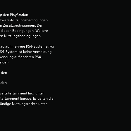
B
e
t den PlayStation-
ftware-Nutzungsbedingungen 
w
en Zusatzbedingungen. Der 
diesen Bedingungen. Weitere 
e
 den Nutzungsbedingungen.
ad auf mehrere PS4-Systeme. Für 
r
S4-System ist keine Anmeldung 
Verwendung auf anderen PS4-
t
elden.
u
n den 
nden.
n
 Entertainment Inc., unter 
g
ntertainment Europe. Es gelten die 
ändige Nutzungsrechte unter 
:
4