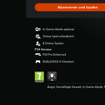
c
Abonnieren und kaufen
h
n
i
t
t
In-Game-Käufe optional
l
i
Online-Spiel erforderlich
c
8 Online-Spieler
h
e
PS4-Version
B
PS4 Pro Enhanced
e
DUALSHOCK 4-Vibration
w
e
r
t
u
n
Angst, Gemäßigte Gewalt, In-Game-Käufe, N
g
:
4
.