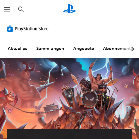
S
u
c
h
e
n
Aktuelles
Sammlungen
Angebote
Abonnements