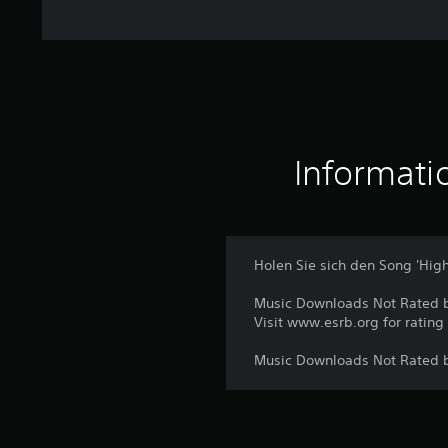
a
u
s
1
B
e
w
e
Informati
r
t
u
n
g
Holen Sie sich den Song 'High
e
n
Music Downloads Not Rated 
Visit www.esrb.org for rating
Music Downloads Not Rated 