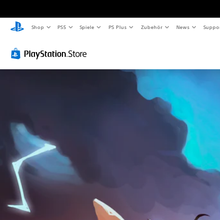
Shop
PS5
Spiele
PS Plus
Zubehör
News
Suppo