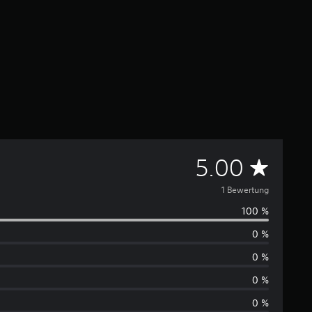
D
5.00
u
1 Bewertung
100 %
r
0 %
c
0 %
h
0 %
0 %