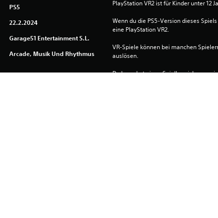
PlayStation VR2 ist für Kinder unter 12 J
PS5
Wenn du die PS5-Version dieses Spiels 
22.2.2024
eine PlayStation VR2.
Garage51 Entertainment S.L.
VR-Spiele können bei manchen Spieler
Arcade, Musik Und Rhythmus
auslösen.
Du brauchst einen Spielbereich von mi
PlayStation VR2-Spiele im Modus „frei 
Der Download dieses Produkts unterli
PlayStation Network und unseren Soft
allen für dieses Produkt geltenden Zu
erfordert die Zustimmung zu diesen Be
Informationen finden sich in den Nutz
Du kannst diesen Inhalt auf die PS5-Hau
Einstellung „Konsolenfreigabe und Offli
verknüpft ist, herunterladen und dort sp
auf jede andere PS5-Konsole herunterla
dich mit demselben Konto anmeldest.
Bitte lesen Sie sich die Informationen i
Gesundheitswarnungen