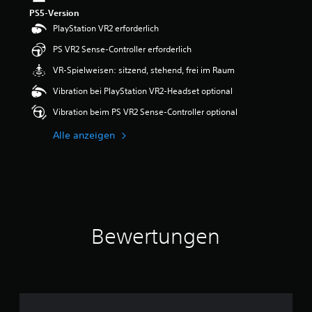
e
PS5-Version
w
PlayStation VR2 erforderlich
e
r
PS VR2 Sense-Controller erforderlich
t
VR-Spielweisen: sitzend, stehend, frei im Raum
u
n
Vibration bei PlayStation VR2-Headset optional
g
:
Vibration beim PS VR2 Sense-Controller optional
5
v
Alle anzeigen
o
n
5
S
t
e
Bewertungen
r
n
e
n
a
u
s