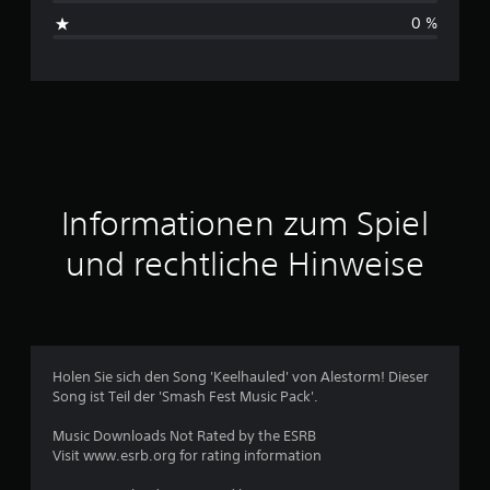
s
0 %
c
h
n
i
t
Informationen zum Spiel
t
und rechtliche Hinweise
l
i
c
Holen Sie sich den Song 'Keelhauled' von Alestorm! Dieser
Song ist Teil der 'Smash Fest Music Pack'.
h
Music Downloads Not Rated by the ESRB
e
Visit www.esrb.org for rating information