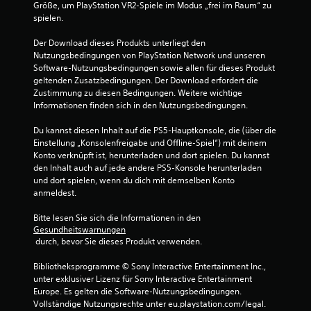
o
Größe, um PlayStation VR2-Spiele im Modus „frei im Raum“ zu 
spielen.
n
Der Download dieses Produkts unterliegt den 
5
Nutzungsbedingungen von PlayStation Network und unseren 
Software-Nutzungsbedingungen sowie allen für dieses Produkt 
geltenden Zusatzbedingungen. Der Download erfordert die 
Zustimmung zu diesen Bedingungen. Weitere wichtige 
S
Informationen finden sich in den Nutzungsbedingungen.
t
Du kannst diesen Inhalt auf die PS5-Hauptkonsole, die (über die 
Einstellung „Konsolenfreigabe und Offline-Spiel“) mit deinem 
e
Konto verknüpft ist, herunterladen und dort spielen. Du kannst 
den Inhalt auch auf jede andere PS5-Konsole herunterladen 
r
und dort spielen, wenn du dich mit demselben Konto 
anmeldest.
n
Bitte lesen Sie sich die Informationen in den 
e
Gesundheitswarnungen
 durch, bevor Sie dieses Produkt verwenden.
n
Bibliotheksprogramme © Sony Interactive Entertainment Inc., 
a
unter exklusiver Lizenz für Sony Interactive Entertainment 
Europe. Es gelten die Software-Nutzungsbedingungen. 
Vollständige Nutzungsrechte unter eu.playstation.com/legal.
u