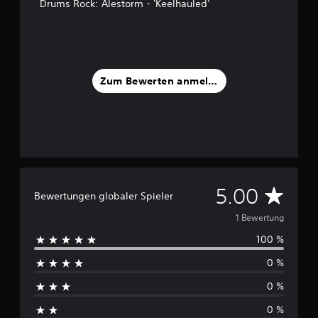
Drums Rock: Alestorm - 'Keelhauled'
1
B
e
w
e
Zum Bewerten anmelden
r
t
u
n
g
e
n
D
5.00
Bewertungen globaler Spieler
u
1 Bewertung
100 %
r
0 %
c
0 %
h
0 %