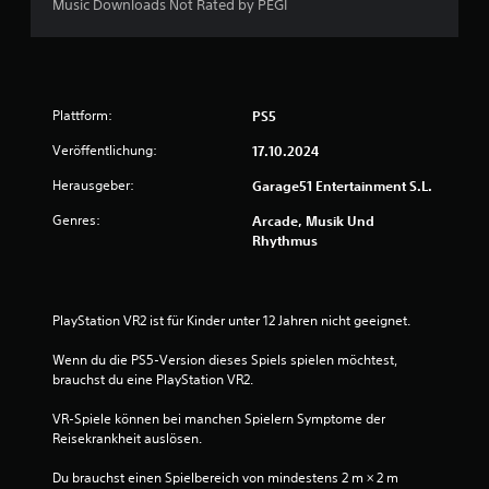
B
Music Downloads Not Rated by PEGI
e
w
Plattform:
PS5
e
Veröffentlichung:
17.10.2024
r
Herausgeber:
Garage51 Entertainment S.L.
t
Genres:
Arcade, Musik Und
u
Rhythmus
n
PlayStation VR2 ist für Kinder unter 12 Jahren nicht geeignet.
g
Wenn du die PS5-Version dieses Spiels spielen möchtest, 
:
brauchst du eine PlayStation VR2.
1
VR-Spiele können bei manchen Spielern Symptome der 
Reisekrankheit auslösen.
v
Du brauchst einen Spielbereich von mindestens 2 m × 2 m 