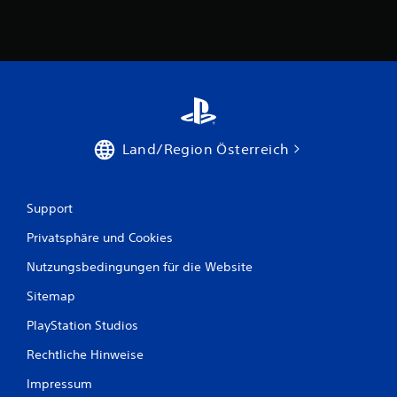
s
1
B
Land/Region Österreich
e
w
Support
e
Privatsphäre und Cookies
r
Nutzungsbedingungen für die Website
t
Sitemap
u
PlayStation Studios
n
Rechtliche Hinweise
Impressum
g