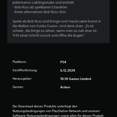
B
jedermanns Lieblingsmaler und enthält:
- Bob Ross als spielbaren Charakter.
e
- Einen alternativen Bob Ross-Skin.
w
Spiele als Bob Ross und bringe noch heute seine Kunst in
die Welten von Funko Fusion. Und denk dran: „Es ist
e
schwer, die Dinge zu sehen, wenn man zu nah dran ist.
Tritt einen Schritt zurück und öffne die Augen.“
r
t
u
Plattform:
PS4
n
Veröffentlichung:
6.12.2024
g
Herausgeber:
10:10 Games Limited
Genres:
Action
:
4
Der Download dieses Produkts unterliegt den 
.
Nutzungsbedingungen von PlayStation Network und unseren 
Software-Nutzungsbedingungen sowie allen für dieses Produkt 