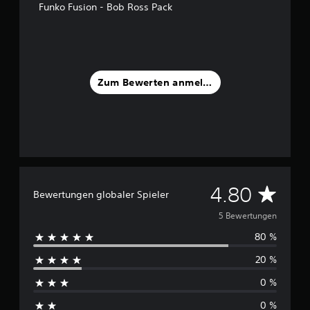
Funko Fusion - Bob Ross Pack
5
S
t
e
r
Zum Bewerten anmelden
n
e
n
a
u
s
5
B
D
4.80
Bewertungen globaler Spieler
e
w
u
5 Bewertungen
e
r
80 %
r
t
u
20 %
c
n
0 %
g
h
e
0 %
n