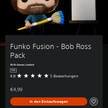
Funko Fusion - Bob Ross 
Pack
10:10 Games Limited
PS4
4.8
5 Bewertungen
D
u
r
€4,99
c
h
s
In den Einkaufswagen
c
h