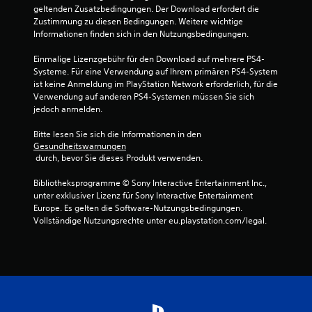
8
geltenden Zusatzbedingungen. Der Download erfordert die 
Zustimmung zu diesen Bedingungen. Weitere wichtige 
v
Informationen finden sich in den Nutzungsbedingungen.
o
Einmalige Lizenzgebühr für den Download auf mehrere PS4-
Systeme. Für eine Verwendung auf Ihrem primären PS4-System 
n
ist keine Anmeldung im PlayStation Network erforderlich, für die 
Verwendung auf anderen PS4-Systemen müssen Sie sich 
5
jedoch anmelden.
Bitte lesen Sie sich die Informationen in den 
Gesundheitswarnungen
S
 durch, bevor Sie dieses Produkt verwenden.
t
Bibliotheksprogramme © Sony Interactive Entertainment Inc., 
unter exklusiver Lizenz für Sony Interactive Entertainment 
e
Europe. Es gelten die Software-Nutzungsbedingungen. 
Vollständige Nutzungsrechte unter eu.playstation.com/legal.
r
n
e