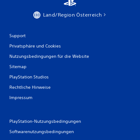
n
a
Land/Region Österreich
u
s
Support
5
Privatsphäre und Cookies
Nutzungsbedingungen für die Website
Sitemap
B
PlayStation Studios
e
Rechtliche Hinweise
w
Impressum
e
r
PlayStation-Nutzungsbedingungen
t
Softwarenutzungsbedingungen
u