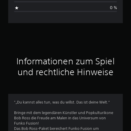
s
0 %
c
h
n
i
t
Informationen zum Spiel
t
und rechtliche Hinweise
l
i
c
"„Du kannst alles tun, was du willst. Das ist deine Welt.“
h
Bringe mit dem legendären Künstler und Popkulturikone
Bob Ross die Freude am Malen in das Universum von
e
Funko Fusion!
Das Bob Ross-Paket bereichert Funko Fusion um