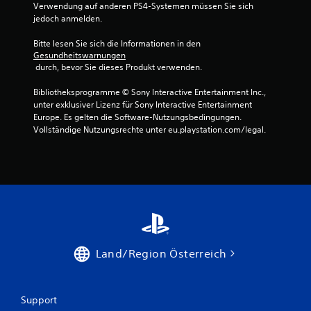
Verwendung auf anderen PS4-Systemen müssen Sie sich 
jedoch anmelden.
B
Bitte lesen Sie sich die Informationen in den 
e
Gesundheitswarnungen
 durch, bevor Sie dieses Produkt verwenden.
w
Bibliotheksprogramme © Sony Interactive Entertainment Inc., 
e
unter exklusiver Lizenz für Sony Interactive Entertainment 
Europe. Es gelten die Software-Nutzungsbedingungen. 
r
Vollständige Nutzungsrechte unter eu.playstation.com/legal.
t
u
n
g
Land/Region Österreich
e
n
Support