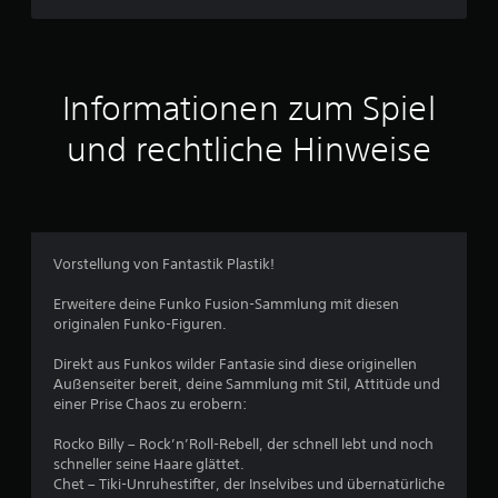
e
r
t
Informationen zum Spiel
u
und rechtliche Hinweise
n
g
:
Vorstellung von Fantastik Plastik!
1
Erweitere deine Funko Fusion-Sammlung mit diesen
originalen Funko-Figuren.
v
Direkt aus Funkos wilder Fantasie sind diese originellen
o
Außenseiter bereit, deine Sammlung mit Stil, Attitüde und
einer Prise Chaos zu erobern:
n
Rocko Billy – Rock’n’Roll-Rebell, der schnell lebt und noch
5
schneller seine Haare glättet.
Chet – Tiki-Unruhestifter, der Inselvibes und übernatürliche