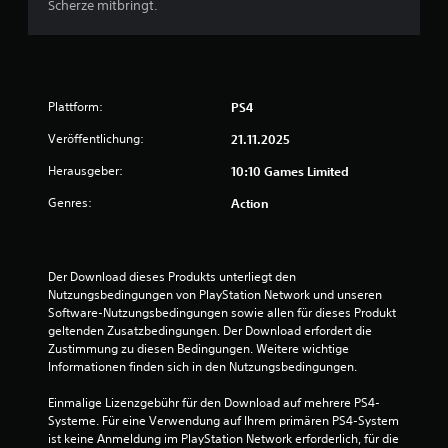
Scherze mitbringt.
S
t
Plattform:
PS4
e
Veröffentlichung:
21.11.2025
r
Herausgeber:
10:10 Games Limited
n
Genres:
Action
e
n
Der Download dieses Produkts unterliegt den 
Nutzungsbedingungen von PlayStation Network und unseren 
a
Software-Nutzungsbedingungen sowie allen für dieses Produkt 
geltenden Zusatzbedingungen. Der Download erfordert die 
u
Zustimmung zu diesen Bedingungen. Weitere wichtige 
Informationen finden sich in den Nutzungsbedingungen.
s
Einmalige Lizenzgebühr für den Download auf mehrere PS4-
1
Systeme. Für eine Verwendung auf Ihrem primären PS4-System 
ist keine Anmeldung im PlayStation Network erforderlich, für die 