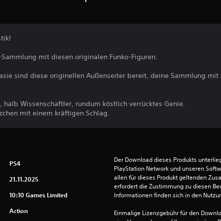
tik!
n-Sammlung mit diesen originalen Funko-Figuren.
asie sind diese originellen Außenseiter bereit, deine Sammlung mit St
, halb Wissenschaftler, rundum köstlich verrücktes Genie.
zchen mit einem kräftigen Schlag.
Der Download dieses Produkts unterli
PS4
PlayStation Network und unseren Soft
allen für dieses Produkt geltenden Zu
21.11.2025
erfordert die Zustimmung zu diesen Be
10:10 Games Limited
Informationen finden sich in den Nutz
Action
Einmalige Lizenzgebühr für den Downlo