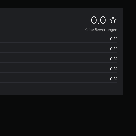
K
0.0
e
Keine Bewertungen
0 %
i
0 %
n
0 %
e
0 %
0 %
B
e
w
e
r