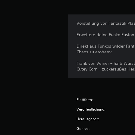
n
g
f
ü
r
Vorstellung von Fantastik Plas
U
m
Erweitere deine Funko Fusio
b
e
Direkt aus Funkos wilder Fant
l
Chaos zu erobern:
e
g
Frank von Veiner – halb Wurst
u
Cutey Corn – zuckersüßes Her
n
g
e
n
n
Plattform:
u
t
Veröffentlichung:
z
Herausgeber:
e
n
Genres:
.