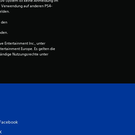
S4-System ist keine Anmeldung im 
die Verwendung auf anderen PS4-
elden.
n den 
nden.
 Entertainment Inc., unter 
ntertainment Europe. Es gelten die 
ändige Nutzungsrechte unter 
Facebook
X