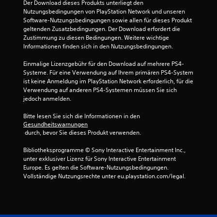
Der Download dieses Produkts unterliegt den 
Nutzungsbedingungen von PlayStation Network und unseren 
B
Software-Nutzungsbedingungen sowie allen für dieses Produkt 
geltenden Zusatzbedingungen. Der Download erfordert die 
e
Zustimmung zu diesen Bedingungen. Weitere wichtige 
Informationen finden sich in den Nutzungsbedingungen.
w
Einmalige Lizenzgebühr für den Download auf mehrere PS4-
e
Systeme. Für eine Verwendung auf Ihrem primären PS4-System 
ist keine Anmeldung im PlayStation Network erforderlich, für die 
r
Verwendung auf anderen PS4-Systemen müssen Sie sich 
jedoch anmelden.
t
Bitte lesen Sie sich die Informationen in den 
u
Gesundheitswarnungen
 durch, bevor Sie dieses Produkt verwenden.
n
Bibliotheksprogramme © Sony Interactive Entertainment Inc., 
unter exklusiver Lizenz für Sony Interactive Entertainment 
g
Europe. Es gelten die Software-Nutzungsbedingungen. 
Vollständige Nutzungsrechte unter eu.playstation.com/legal.
e
n