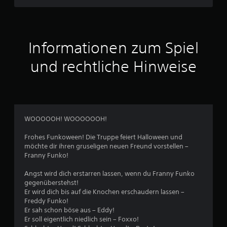
e
r
t
Informationen zum Spiel
u
und rechtliche Hinweise
n
g
:
WOOOOOH! WOOOOOOH!
1
Frohes Funkoween! Die Truppe feiert Halloween und
möchte dir ihren gruseligen neuen Freund vorstellen –
v
Franny Funko!
o
Angst wird dich erstarren lassen, wenn du Franny Funko
gegenüberstehst!
n
Er wird dich bis auf die Knochen erschaudern lassen –
Freddy Funko!
5
Er sah schon böse aus – Eddy!
Er soll eigentlich niedlich sein – Foxxo!