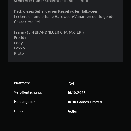
Schlechter Hund! Schlechter Hund! – Proto!
S
Pack dieses Set in deinen Kessel voller Halloween-
Leckereien und schalte Halloween-Varianten der folgenden
t
Charaktere frei:
e
Franny (EIN BRANDNEUER CHARAKTER!)
Freddy
Eddy
r
Foxxo
Proto
n
e
n
Plattform:
PS4
a
Veröffentlichung:
16.10.2025
u
Herausgeber:
10:10 Games Limited
s
Genres:
Action
1