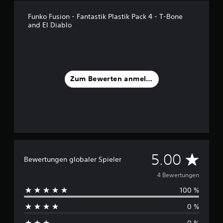
n
e
)
Funko Fusion - Fantastik Plastik Pack 4 - T-Bone
r
.
and El Diablo
d
i
e
U
n
t
Zum Bewerten anmelden
e
r
s
t
ü
t
z
u
n
D
5.00
Bewertungen globaler Spieler
g
f
u
4 Bewertungen
ü
r
100 %
r
U
m
0 %
c
b
e
0 %