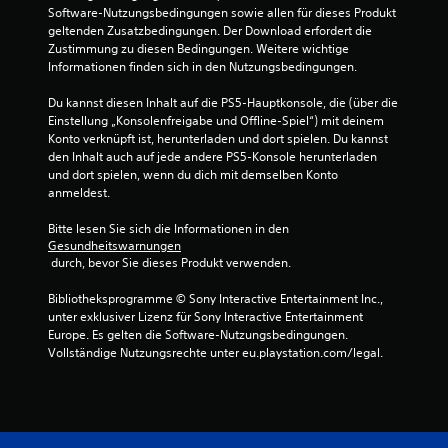
a
Software-Nutzungsbedingungen sowie allen für dieses Produkt 
geltenden Zusatzbedingungen. Der Download erfordert die 
u
Zustimmung zu diesen Bedingungen. Weitere wichtige 
Informationen finden sich in den Nutzungsbedingungen.
s
Du kannst diesen Inhalt auf die PS5-Hauptkonsole, die (über die 
4
Einstellung „Konsolenfreigabe und Offline-Spiel“) mit deinem 
Konto verknüpft ist, herunterladen und dort spielen. Du kannst 
den Inhalt auch auf jede andere PS5-Konsole herunterladen 
und dort spielen, wenn du dich mit demselben Konto 
B
anmeldest.
e
Bitte lesen Sie sich die Informationen in den 
Gesundheitswarnungen
w
 durch, bevor Sie dieses Produkt verwenden.
e
Bibliotheksprogramme © Sony Interactive Entertainment Inc., 
unter exklusiver Lizenz für Sony Interactive Entertainment 
r
Europe. Es gelten die Software-Nutzungsbedingungen. 
Vollständige Nutzungsrechte unter eu.playstation.com/legal.
t
u