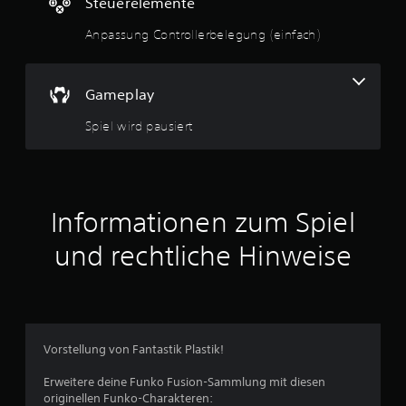
Steuerelemente
e
Anpassung Controllerbelegung (einfach)
B
e
Gameplay
w
Spiel wird pausiert
e
r
t
Informationen zum Spiel
u
und rechtliche Hinweise
n
g
:
Vorstellung von Fantastik Plastik!
5
Erweitere deine Funko Fusion-Sammlung mit diesen
originellen Funko-Charakteren: