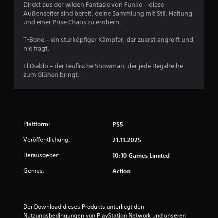
v
Direkt aus der wilden Fantasie von Funko – diese
Außenseiter sind bereit, deine Sammlung mit Stil, Haltung
o
und einer Prise Chaos zu erobern:
n
T-Bone – ein sturköpfiger Kämpfer, der zuerst angreift und
nie fragt.
5
El Diablo – der teuflische Showman, der jede Regalreihe
zum Glühen bringt.
S
t
Plattform:
PS5
e
Veröffentlichung:
21.11.2025
r
Herausgeber:
10:10 Games Limited
n
Genres:
Action
e
n
Der Download dieses Produkts unterliegt den 
Nutzungsbedingungen von PlayStation Network und unseren 