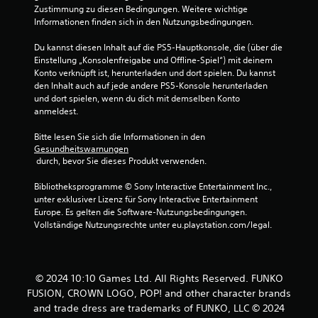
Zustimmung zu diesen Bedingungen. Weitere wichtige 
5
Informationen finden sich in den Nutzungsbedingungen.
9
Du kannst diesen Inhalt auf die PS5-Hauptkonsole, die (über die 
Einstellung „Konsolenfreigabe und Offline-Spiel“) mit deinem 
v
Konto verknüpft ist, herunterladen und dort spielen. Du kannst 
den Inhalt auch auf jede andere PS5-Konsole herunterladen 
o
und dort spielen, wenn du dich mit demselben Konto 
anmeldest.
n
Bitte lesen Sie sich die Informationen in den 
5
Gesundheitswarnungen
 durch, bevor Sie dieses Produkt verwenden.
Bibliotheksprogramme © Sony Interactive Entertainment Inc., 
S
unter exklusiver Lizenz für Sony Interactive Entertainment 
Europe. Es gelten die Software-Nutzungsbedingungen. 
t
Vollständige Nutzungsrechte unter eu.playstation.com/legal.
e
r
© 2024 10:10 Games Ltd. All Rights Reserved. FUNKO
FUSION, CROWN LOGO, POP! and other character brands
n
and trade dress are trademarks of FUNKO, LLC © 2024