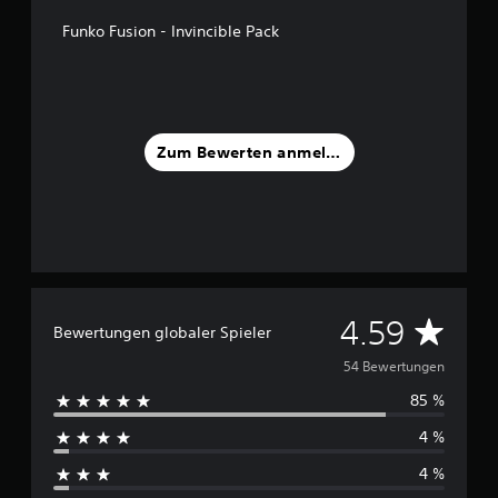
n
Funko Fusion - Invincible Pack
5
S
t
e
r
Zum Bewerten anmelden
n
e
n
a
u
s
5
4
D
4.59
Bewertungen globaler Spieler
B
e
u
54 Bewertungen
w
e
85 %
r
r
t
4 %
c
u
4 %
n
h
g