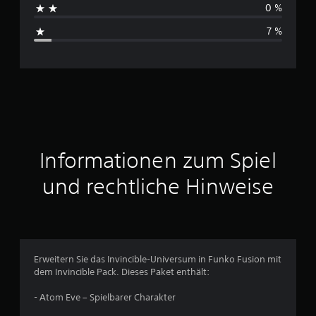
0 %
e
s
n
7 %
c
h
n
i
t
Informationen zum Spiel
t
und rechtliche Hinweise
l
i
c
Erweitern Sie das Invincible-Universum in Funko Fusion mit
dem Invincible Pack. Dieses Paket enthält:
h
- Atom Eve – Spielbarer Charakter
e