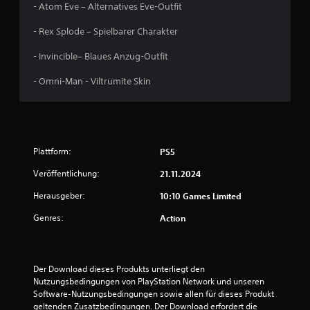
- Atom Eve – Alternatives Eve-Outfit
B
- Rex Splode – Spielbarer Charakter
e
- Invincible– Blaues Anzug-Outfit
w
- Omni-Man - Viltrumite Skin
e
r
t
Plattform:
PS5
u
Veröffentlichung:
21.11.2024
n
Herausgeber:
10:10 Games Limited
Genres:
Action
g
:
Der Download dieses Produkts unterliegt den 
4
Nutzungsbedingungen von PlayStation Network und unseren 
Software-Nutzungsbedingungen sowie allen für dieses Produkt 
.
geltenden Zusatzbedingungen. Der Download erfordert die 