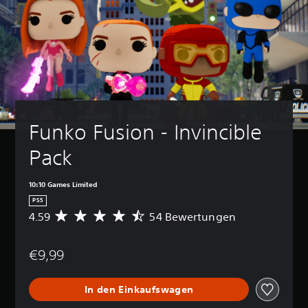
Funko Fusion - Invincible 
Pack
10:10 Games Limited
PS5
4.59
54 Bewertungen
D
u
r
€9,99
c
h
s
In den Einkaufswagen
c
h