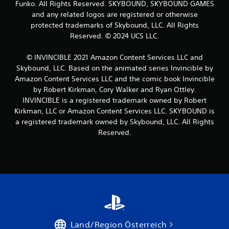
Funko. All Rights Reserved. SKYBOUND, SKYBOUND GAMES
e
and any related logos are registered or otherwise
protected trademarks of Skybound, LLC. All Rights
n
Reserved. © 2024 UCS LLC.
a
© INVINCIBLE 2021 Amazon Content Services LLC and
u
Skybound, LLC. Based on the animated series Invincible by
Amazon Content Services LLC and the comic book Invincible
s
by Robert Kirkman, Cory Walker and Ryan Ottley.
INVINCIBLE is a registered trademark owned by Robert
5
Kirkman, LLC or Amazon Content Services LLC. SKYBOUND is
4
a registered trademark owned by Skybound, LLC. All Rights
Reserved.
B
e
w
e
Land/Region Österreich