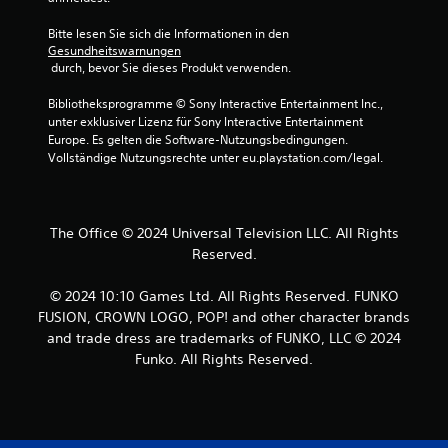
z
u
r
Bitte lesen Sie sich die Informationen in den 
l
Gesundheitswarnungen
e
t
 durch, bevor Sie dieses Produkt verwenden.
s
e
u
Bibliotheksprogramme © Sony Interactive Entertainment Inc., 
n
unter exklusiver Lizenz für Sony Interactive Entertainment 
i
n
Europe. Es gelten die Software-Nutzungsbedingungen. 
s
Vollständige Nutzungsrechte unter eu.playstation.com/legal.
t
g
.
e
The Office © 2024 Universal Television LLC. All Rights
n
Reserved.
© 2024 10:10 Games Ltd. All Rights Reserved. FUNKO
FUSION, CROWN LOGO, POP! and other character brands
and trade dress are trademarks of FUNKO, LLC © 2024
Funko. All Rights Reserved.