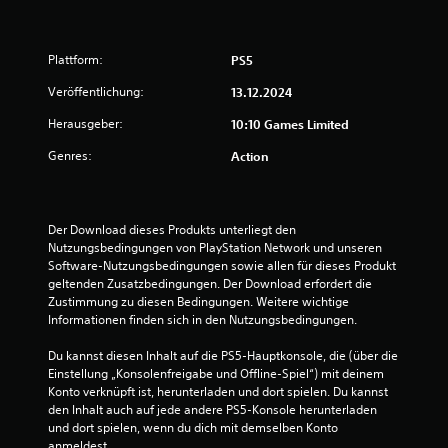
n
g
e
e
s
t
Plattform:
PS5
n
e
l
Veröffentlichung:
13.12.2024
a
l
Herausgeber:
10:10 Games Limited
t
u
,
Genres:
Action
s
s
o
d
3
a
Der Download dieses Produkts unterliegt den 
s
Nutzungsbedingungen von PlayStation Network und unseren 
s
9
Software-Nutzungsbedingungen sowie allen für dieses Produkt 
e
geltenden Zusatzbedingungen. Der Download erfordert die 
r
Zustimmung zu diesen Bedingungen. Weitere wichtige 
l
Informationen finden sich in den Nutzungsbedingungen.
e
B
i
Du kannst diesen Inhalt auf die PS5-Hauptkonsole, die (über die 
c
e
Einstellung „Konsolenfreigabe und Offline-Spiel“) mit deinem 
h
Konto verknüpft ist, herunterladen und dort spielen. Du kannst 
t
w
den Inhalt auch auf jede andere PS5-Konsole herunterladen 
e
und dort spielen, wenn du dich mit demselben Konto 
r
e
anmeldest.