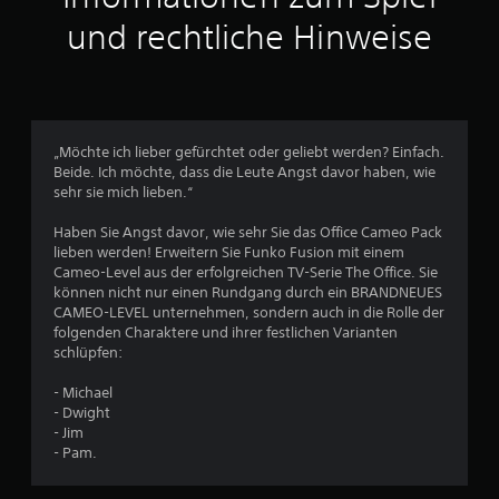
.
e
n
und rechtliche Hinweise
i
e
7
c
r
h
g
7
t
r
e
ö
v
r
ß
„Möchte ich lieber gefürchtet oder geliebt werden? Einfach.
z
e
o
Beide. Ich möchte, dass die Leute Angst davor haben, wie
u
r
sehr sie mich lieben.“
l
e
n
e
n
Haben Sie Angst davor, wie sehr Sie das Office Cameo Pack
s
S
5
lieben werden! Erweitern Sie Funko Fusion mit einem
e
c
Cameo-Level aus der erfolgreichen TV-Serie The Office. Sie
n
h
können nicht nur einen Rundgang durch ein BRANDNEUES
s
r
CAMEO-LEVEL unternehmen, sondern auch in die Rolle der
i
i
S
folgenden Charaktere und ihrer festlichen Varianten
n
f
schlüpfen:
d
t
t
.
a
- Michael
r
e
- Dwight
t
- Jim
d
r
- Pam.
a
r