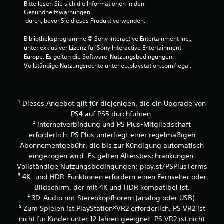
Bitte lesen Sie sich die Informationen in den 
t
i
Gesundheitswarnungen
i
m
 durch, bevor Sie dieses Produkt verwenden.
s
O
c
f
Bibliotheksprogramme © Sony Interactive Entertainment Inc., 
h
f
unter exklusiver Lizenz für Sony Interactive Entertainment 
e
l
Europe. Es gelten die Software-Nutzungsbedingungen. 
s
i
Vollständige Nutzungsrechte unter eu.playstation.com/legal.
F
n
e
e
e
-
d
S
¹ Dieses Angebot gilt für diejenigen, die ein Upgrade von
b
p
a
PS4 auf PS5 durchführen.
i
c
² Internetverbindung und PS Plus-Mitgliedschaft
e
k
l
erforderlich. PS Plus unterliegt einer regelmäßigen
d
e
Abonnementgebühr, die bis zur Kündigung automatisch
e
n
eingezogen wird. Es gelten Altersbeschränkungen.
s
)
Vollständige Nutzungsbedingungen: play.st/PSPlusTerms
C
.
o
³ 4K- und HDR-Funktionen erfordern einen Fernseher oder
n
Bildschirm, der mit 4K und HDR kompatibel ist.
t
⁴ 3D-Audio mit Stereokopfhörern (analog oder USB).
r
⁵ Zum Spielen ist PlayStation®VR2 erforderlich. PS VR2 ist
o
nicht für Kinder unter 12 Jahren geeignet. PS VR2 ist nicht
l