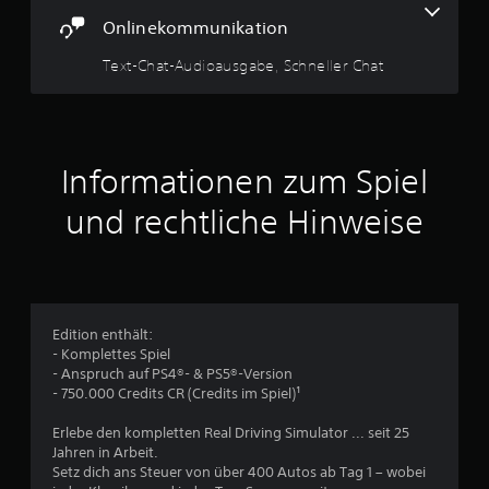
3
t
u
Onlinekommunikation
z
n
7
e
g
Text-Chat-Audioausgabe, Schneller Chat
n
s
v
,
e
i
m
o
n
p
d
f
n
e
i
Informationen zum Spiel
r
n
5
d
d
und rechtliche Hinweise
u
l
d
i
a
c
S
s
h
S
e
t
p
n
Edition enthält:
i
S
- Komplettes Spiel
e
e
t
- Anspruch auf PS4®- & PS5®-Version
l
e
- 750.000 Credits CR (Credits im Spiel)¹
r
e
u
n
e
Erlebe den kompletten Real Driving Simulator ... seit 25
n
f
r
Jahren in Arbeit.
o
e
Setz dich ans Steuer von über 400 Autos ab Tag 1 – wobei
l
l