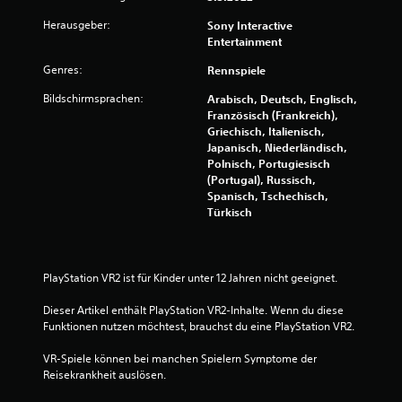
v
p
i
Herausgeber:
Sony Interactive
i
b
Entertainment
e
r
l
Genres:
Rennspiele
a
j
t
e
Bildschirmsprachen:
Arabisch, Deutsch, Englisch,
d
i
Französisch (Frankreich),
e
o
Griechisch, Italienisch,
r
n
Japanisch, Niederländisch,
z
Polnisch, Portugiesisch
D
e
(Portugal), Russisch,
u
i
Spanisch, Tschechisch,
k
t
Türkisch
a
b
n
e
n
i
s
m
PlayStation VR2 ist für Kinder unter 12 Jahren nicht geeignet.
t
S
d
p
Dieser Artikel enthält PlayStation VR2-Inhalte. Wenn du diese 
a
i
Funktionen nutzen möchtest, brauchst du eine PlayStation VR2.
s
e
S
l
VR-Spiele können bei manchen Spielern Symptome der 
p
e
Reisekrankheit auslösen.
i
n
e
o