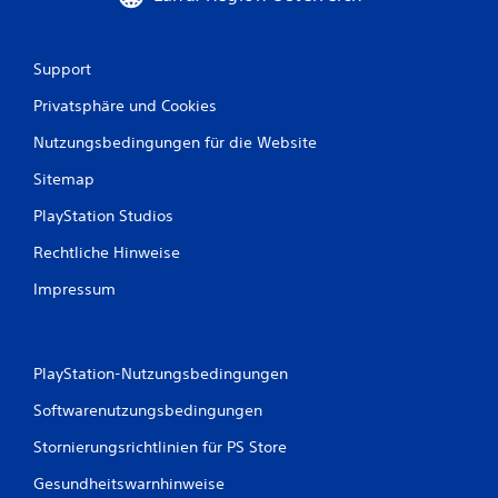
n
e
a
Support
d
a
Privatsphäre und Cookies
p
Nutzungsbedingungen für die Website
t
i
Sitemap
v
e
PlayStation Studios
n
Rechtliche Hinweise
T
r
Impressum
i
g
g
e
PlayStation-Nutzungsbedingungen
r
Softwarenutzungsbedingungen
-
E
Stornierungsrichtlinien für PS Store
f
f
Gesundheitswarnhinweise