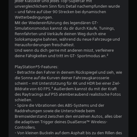
e
jeder Klassiker und jedes Top-Supercar mit
g
e
unvergleichlichem Sinn fürs Detail nachempfunden wurde
n
e
m
– und fahre auf über 90 Strecken bei dynamischen
n
e
Wetterbedingungen.
l
a
n
Mit der Wiedereinführung des legendären GT-
o
t
Simulationsmodus kannst du dir durch Käufe, Tunings,
s
u
e
Rennfahrten und Verkäufe deinen Weg durch eine
ü
b
Solokampagne bahnen, während du neue Fahrzeuge und
b
e
s
Herausforderungen freischaltest.
e
d
Und wenn du dich gerne mit anderen misst, verfeinere
n
i
4
deine Fähigkeiten und tritt im GT- Sportmodus an.²
k
e
a
n
5
PlayStation®5-Features:
n
e
- Betrachte den Fahrer in deinem Rückspiegel und sieh, wie
n
n
9
die Sonne auf die Kurven deiner Fahrzeugkarosserie
s
z
scheint – mit Unterstützung für 4K und HDR bei einer Ziel-
t
u
5
Bildrate von 60 FPS.³ Außerdem kannst du mit der Kraft
.
m
des Raytracings auf PS5 atemberaubend realistische Fotos
ü
8
schießen.
s
- Spüre die Vibrationen des ABS-Systems und der
S
s
Raddrehungen sowie die Unterschiede beim
p
e
Bremswiderstand zwischen den einzelnen Autos, alles über
i
n
die adaptiven Trigger deines DualSense™ Wireless-
B
e
.
Controllers.
l
- Von kleinen Buckeln auf dem Asphalt bis zu den Rillen des
e