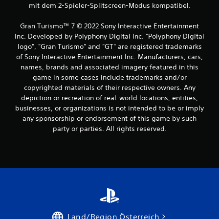
mit dem 2-Spieler-Splitscreen-Modus kompatibel.
l
e
r
Gran Turismo™ 7 © 2022 Sony Interactive Entertainment
s
Inc. Developed by Polyphony Digital Inc. "Polyphony Digital
s
logo", "Gran Turismo" and "GT" are registered trademarks
p
of Sony Interactive Entertainment Inc. Manufacturers, cars,
i
names, brands and associated imagery featured in this
e
l
game in some cases include trademarks and/or
e
copyrighted materials of their respective owners. Any
n
depiction or recreation of real-world locations, entities,
.
businesses, or organizations is not intended to be or imply
any sponsorship or endorsement of this game by such
S
party or parties. All rights reserved.
p
i
e
l
b
a
r
o
h
Land/Region Österreich