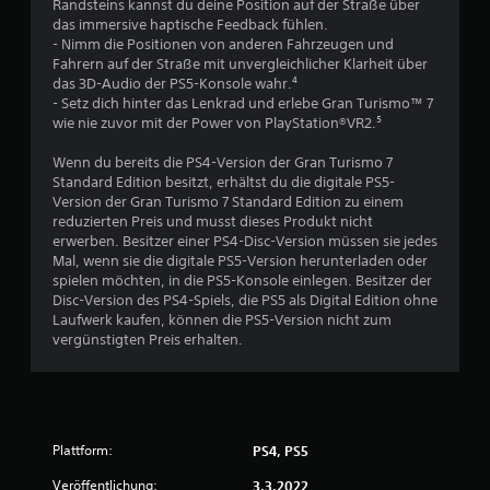
w
Randsteins kannst du deine Position auf der Straße über
S
i
das immersive haptische Feedback fühlen.
w
p
r
- Nimm die Positionen von anderen Fahrzeugen und
i
Fahrern auf der Straße mit unvergleichlicher Klarheit über
d
e
e
das 3D-Audio der PS5-Konsole wahr.⁴
p
l
- Setz dich hinter das Lenkrad und erlebe Gran Turismo™ 7
a
r
b
wie nie zuvor mit der Power von PlayStation®VR2.⁵
u
a
t
s
Wenn du bereits die PS4-Version der Gran Turismo 7
r
i
Standard Edition besitzt, erhältst du die digitale PS5-
o
u
e
Version der Gran Turismo 7 Standard Edition zu einem
h
r
reduzierten Preis und musst dieses Produkt nicht
n
n
t
erwerben. Besitzer einer PS4-Disc-Version müssen sie jedes
e
Mal, wenn sie die digitale PS5-Version herunterladen oder
D
g
C
spielen möchten, in die PS5-Konsole einlegen. Besitzer der
u
o
Disc-Version des PS4-Spiels, die PS5 als Digital Edition ohne
k
e
n
Laufwerk kaufen, können die PS5-Version nicht zum
a
t
vergünstigten Preis erhalten.
n
n
r
n
o
s
l
t
d
l
a
e
Plattform:
PS4, PS5
s
r
S
Veröffentlichung:
3.3.2022