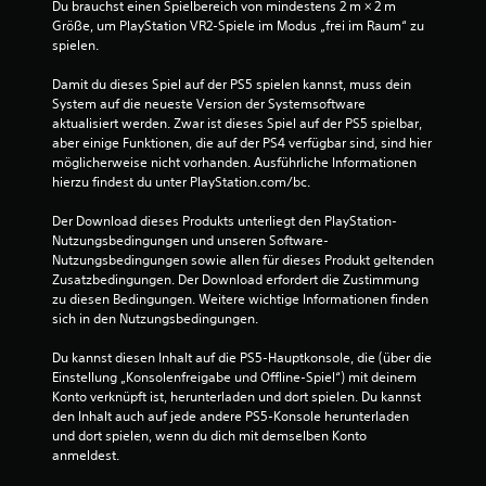
Du brauchst einen Spielbereich von mindestens 2 m × 2 m 
l
d
Größe, um PlayStation VR2-Spiele im Modus „frei im Raum“ zu 
o
e
spielen.
h
r
n
Z
Damit du dieses Spiel auf der PS5 spielen kannst, muss dein 
e
u
System auf die neueste Version der Systemsoftware 
V
s
aktualisiert werden. Zwar ist dieses Spiel auf der PS5 spielbar, 
i
e
aber einige Funktionen, die auf der PS4 verfügbar sind, sind hier 
b
h
möglicherweise nicht vorhanden. Ausführliche Informationen 
r
e
hierzu findest du unter PlayStation.com/bc.
a
n
t
p
Der Download dieses Produkts unterliegt den PlayStation-
i
a
Nutzungsbedingungen und unseren Software-
o
u
Nutzungsbedingungen sowie allen für dieses Produkt geltenden 
n
s
Zusatzbedingungen. Der Download erfordert die Zustimmung 
b
i
zu diesen Bedingungen. Weitere wichtige Informationen finden 
z
e
sich in den Nutzungsbedingungen.
w
r
.
e
Du kannst diesen Inhalt auf die PS5-Hauptkonsole, die (über die 
o
n
Einstellung „Konsolenfreigabe und Offline-Spiel“) mit deinem 
h
(
Konto verknüpft ist, herunterladen und dort spielen. Du kannst 
n
n
den Inhalt auch auf jede andere PS5-Konsole herunterladen 
e
u
und dort spielen, wenn du dich mit demselben Konto 
h
r
anmeldest.
a
b
p
e