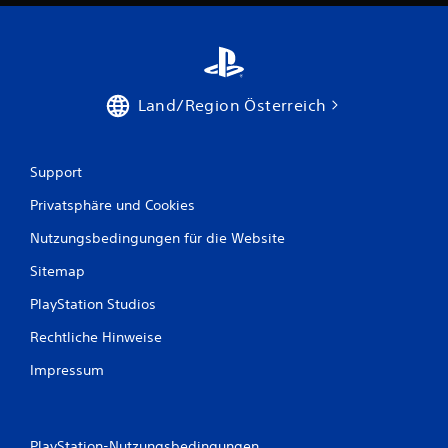
n
n
t
a
e
F
u
i
g
Land/Region Österreich
s
u
r
5
e
Support
n
,
Privatsphäre und Cookies
G
B
e
Nutzungsbedingungen für die Website
g
e
n
Sitemap
e
w
r
PlayStation Studios
,
Rechtliche Hinweise
G
e
e
Impressum
g
r
e
n
t
s
t
PlayStation-Nutzungsbedingungen