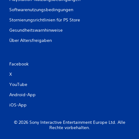
u
ä
Softwarenutzungsbedingungen
n
n
d
Stornierungsrichtlinien für PS Store
e
g
u
Gesundheitswarnhinweise
n
e
d
Über Altersfreigaben
i
n
n
t
e
Facebook
r
a
X
k
t
YouTube
i
v
Android-App
e
iOS-App
O
b
j
e
© 2026 Sony Interactive Entertainment Europe Ltd. Alle
Rechte vorbehalten.
k
t
e