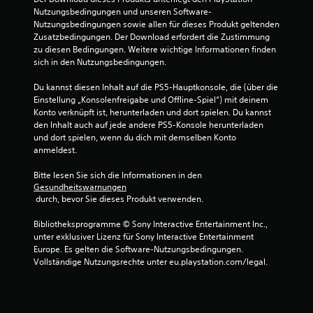
2
o
Nutzungsbedingungen und unseren Software-
n
Nutzungsbedingungen sowie allen für dieses Produkt geltenden 
v
t
Zusatzbedingungen. Der Download erfordert die Zustimmung 
r
zu diesen Bedingungen. Weitere wichtige Informationen finden 
o
sich in den Nutzungsbedingungen.
a
s
n
Du kannst diesen Inhalt auf die PS5-Hauptkonsole, die (über die 
t
Einstellung „Konsolenfreigabe und Offline-Spiel“) mit deinem 
s
5
Konto verknüpft ist, herunterladen und dort spielen. Du kannst 
t
den Inhalt auch auf jede andere PS5-Konsole herunterladen 
a
und dort spielen, wenn du dich mit demselben Konto 
r
anmeldest.
k
S
e
Bitte lesen Sie sich die Informationen in den 
t
Gesundheitswarnungen
B
 durch, bevor Sie dieses Produkt verwenden.
i
e
l
Bibliotheksprogramme © Sony Interactive Entertainment Inc., 
d
unter exklusiver Lizenz für Sony Interactive Entertainment 
r
e
Europe. Es gelten die Software-Nutzungsbedingungen. 
l
Vollständige Nutzungsrechte unter eu.playstation.com/legal.
n
e
m
e
e