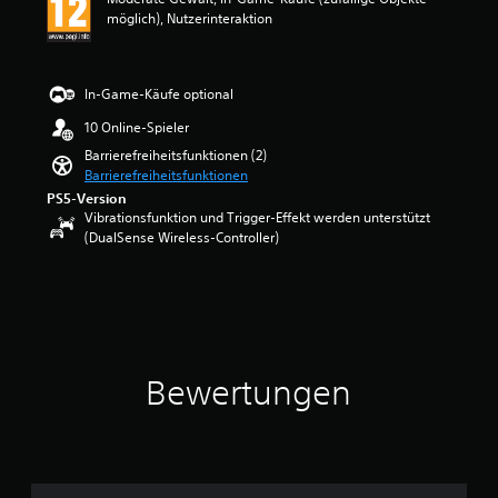
t
b
möglich), Nutzerinteraktion
l
v
i
e
c
r
h
s
In-Game-Käufe optional
e
t
B
10 Online-Spieler
ä
e
n
Barrierefreiheitsfunktionen (2)
w
d
Barrierefreiheitsfunktionen
e
n
PS5-Version
r
i
Vibrationsfunktion und Trigger-Effekt werden unterstützt
t
s
(DualSense Wireless-Controller)
u
n
n
o
g
t
:
w
4
e
.
n
2
d
Bewertungen
v
i
o
g
n
,
5
o
d
S
e