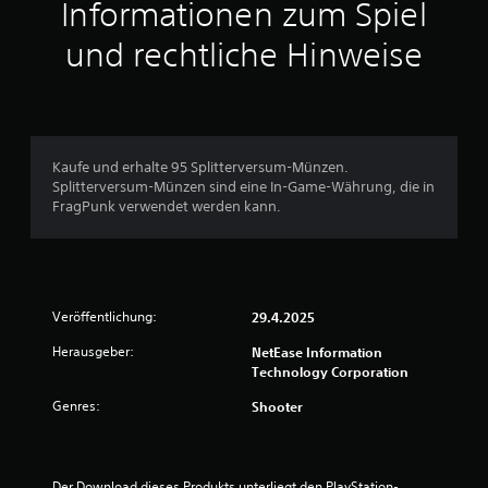
Informationen zum Spiel
B
e
r
und rechtliche Hinweise
z
e
u
u
w
n
t
e
e
Kaufe und erhalte 95 Splitterversum-Münzen.
r
r
Splitterversum-Münzen sind eine In-Game-Währung, die in
s
FragPunk verwendet werden kann.
c
t
h
e
u
i
d
n
e
Veröffentlichung:
29.4.2025
n
g
s
Herausgeber:
NetEase Information
i
Technology Corporation
:
n
Genres:
d
Shooter
4
.
.
K
Der Download dieses Produkts unterliegt den PlayStation-