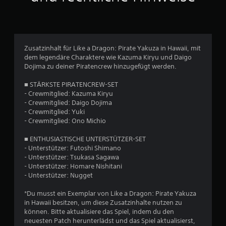
l
i
c
Zusatzinhalt für Like a Dragon: Pirate Yakuza in Hawaii, mit
dem legendäre Charaktere wie Kazuma Kiryu und Daigo
h
Dojima zu deiner Piratencrew hinzugefügt werden.
e
■ STÄRKSTE PIRATENCREW-SET
- Crewmitglied: Kazuma Kiryu
B
- Crewmitglied: Daigo Dojima
- Crewmitglied: Yuki
e
- Crewmitglied: Ono Michio
w
■ ENTHUSIASTISCHE UNTERSTÜTZER-SET
- Unterstützer: Futoshi Shimano
e
- Unterstützer: Tsukasa Sagawa
- Unterstützer: Homare Nishitani
r
- Unterstützer: Nugget
t
*Du musst ein Exemplar von Like a Dragon: Pirate Yakuza
in Hawaii besitzen, um diese Zusatzinhalte nutzen zu
u
können. Bitte aktualisiere das Spiel, indem du den
neuesten Patch herunterlädst und das Spiel aktualisierst,