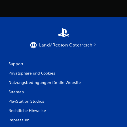
B
e
w
e
Land/Region Österreich
r
t
Support
Privatsphäre und Cookies
u
Nutzungsbedingungen für die Website
n
Sitemap
g
PlayStation Studios
e
Rechtliche Hinweise
n
Impressum