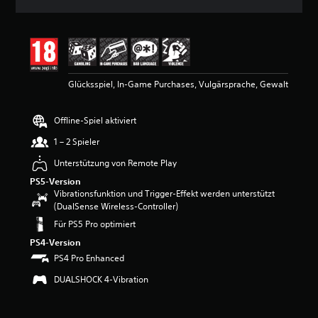
n
i
t
t
l
i
Glücksspiel, In-Game Purchases, Vulgärsprache, Gewalt
c
h
e
Offline-Spiel aktiviert
B
e
1 – 2 Spieler
w
e
Unterstützung von Remote Play
r
PS5-Version
t
Vibrationsfunktion und Trigger-Effekt werden unterstützt
u
(DualSense Wireless-Controller)
n
Für PS5 Pro optimiert
g
:
PS4-Version
4
PS4 Pro Enhanced
.
6
DUALSHOCK 4-Vibration
8
v
o