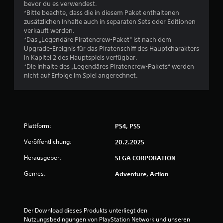
bevor du es verwendest.
n
*Bitte beachte, dass die in diesem Paket enthaltenen
zusätzlichen Inhalte auch in separaten Sets oder Editionen
g
verkauft werden.
*Das „Legendäre Piratencrew-Paket“ ist nach dem
:
Upgrade-Ereignis für das Piratenschiff des Hauptcharakters
in Kapitel 2 des Hauptspiels verfügbar.
4
*Die Inhalte des „Legendäres Piratencrew-Pakets“ werden
nicht auf Erfolge im Spiel angerechnet.
.
6
8
Plattform:
PS4, PS5
v
Veröffentlichung:
20.2.2025
o
Herausgeber:
SEGA CORPORATION
n
Genres:
Adventure, Action
5
Der Download dieses Produkts unterliegt den 
Nutzungsbedingungen von PlayStation Network und unseren 