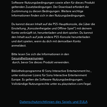
S
Software-Nutzungsbedingungen sowie allen für dieses Produkt 
geltenden Zusatzbedingungen. Der Download erfordert die 
t
Zustimmung zu diesen Bedingungen. Weitere wichtige 
Informationen finden sich in den Nutzungsbedingungen.
e
Du kannst diesen Inhalt auf die PS5-Hauptkonsole, die (über die 
r
Einstellung „Konsolenfreigabe und Offline-Spiel“) mit deinem 
Konto verknüpft ist, herunterladen und dort spielen. Du kannst 
n
den Inhalt auch auf jede andere PS5-Konsole herunterladen 
und dort spielen, wenn du dich mit demselben Konto 
e
anmeldest.
n
Bitte lesen Sie sich die Informationen in den 
Gesundheitswarnungen
 durch, bevor Sie dieses Produkt verwenden.
a
Bibliotheksprogramme © Sony Interactive Entertainment Inc., 
u
unter exklusiver Lizenz für Sony Interactive Entertainment 
Europe. Es gelten die Software-Nutzungsbedingungen. 
s
Vollständige Nutzungsrechte unter eu.playstation.com/legal.
7
5
Datenschutzrichtlinien des Spiels und EULA