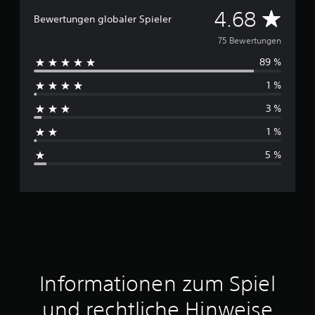
e
D
4.68
Bewertungen globaler Spieler
n
u
75 Bewertungen
89 %
r
1 %
c
3 %
h
1 %
s
5 %
c
h
n
i
t
Informationen zum Spiel
t
und rechtliche Hinweise